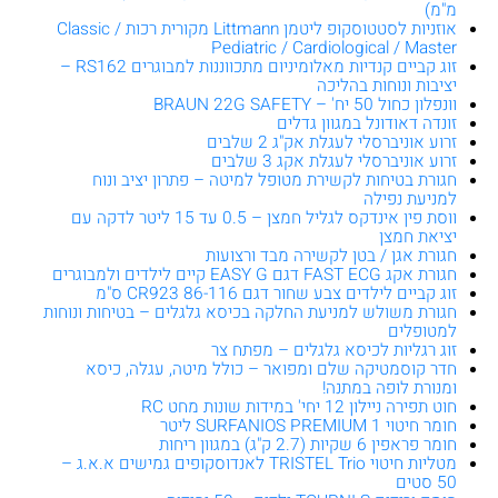
מ"מ)
אוזניות לסטטוסקופ ליטמן Littmann מקורית רכות Classic /
Pediatric / Cardiological / Master
זוג קביים קנדיות מאלומיניום מתכווננות למבוגרים RS162 –
יציבות ונוחות בהליכה
וונפלון כחול 50 יח' – BRAUN 22G SAFETY
זונדה דאודונל במגוון גדלים
זרוע אוניברסלי לעגלת אק"ג 2 שלבים
זרוע אוניברסלי לעגלת אקג 3 שלבים
חגורת בטיחות לקשירת מטופל למיטה – פתרון יציב ונוח
למניעת נפילה
ווסת פין אינדקס לגליל חמצן – 0.5 עד 15 ליטר לדקה עם
יציאת חמצן
חגורת אגן / בטן לקשירה מבד ורצועות
חגורת אקג FAST ECG דגם EASY G קיים לילדים ולמבוגרים
זוג קביים לילדים צבע שחור דגם CR923 86-116 ס"מ
חגורת משולש למניעת החלקה בכיסא גלגלים – בטיחות ונוחות
למטופלים
זוג רגליות לכיסא גלגלים – מפתח צר
חדר קוסמטיקה שלם ומפואר – כולל מיטה, עגלה, כיסא
ומנורת לופה במתנה!
חוט תפירה ניילון 12 יחי' במידות שונות מחט RC
חומר חיטוי SURFANIOS PREMIUM 1 ליטר
חומר פראפין 6 שקיות (2.7 ק"ג) במגוון ריחות
מטליות חיטוי TRISTEL Trio לאנדוסקופים גמישים א.א.ג –
50 סטים