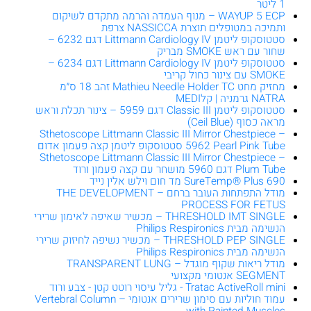
1 ליטר
WAYUP 5 ECP – מנוף העמדה והרמה מתקדם לשיקום
ותמיכה במטופלים תוצרת NASSICCA צרפת
סטטוסקופ ליטמן Littmann Cardiology IV דגם 6232 –
שחור עם ראש SMOKE מבריק
סטטוסקופ ליטמן Littmann Cardiology IV דגם 6234 –
SMOKE עם צינור כחול קריבי
מחזיק מחט Mathieu Needle Holder TC זהב 18 ס״מ
NATRA גרמניה | קלMEDI
סטטוסקופ ליטמן Classic III דגם 5959 – צינור תכלת וראש
מראה כסוף (Ceil Blue)
Sthetoscope Littmann Classic III Mirror Chestpiece –
5962 Pearl Pink Tube סטטוסקופ ליטמן קצה פעמון אדום
Sthetoscope Littmann Classic III Mirror Chestpiece –
Plum Tube דגם 5960 מושחר עם קצה פעמון ורוד
SureTemp® Plus 690 מד חום וילש אלין נייד
מודל התפתחות העובר ברחם – THE DEVELOPMENT
PROCESS FOR FETUS
THRESHOLD IMT SINGLE – מכשיר שאיפה לאימון שרירי
הנשימה מבית Philips Respironics
THRESHOLD PEP SINGLE – מכשיר נשיפה לחיזוק שרירי
הנשימה מבית Philips Respironics
מודל ריאות שקוף מוגדל – TRANSPARENT LUNG
SEGMENT אנטומי מקצועי
Tratac ActiveRoll mini - גליל עיסוי רוטט קטן - צבע ורוד
עמוד חוליות עם סימון שרירים אנטומי – Vertebral Column