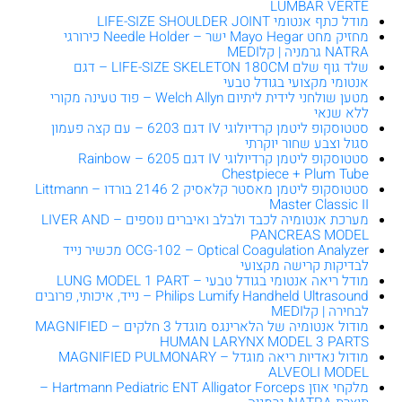
LUMBAR VERTE
מודל כתף אנטומי LIFE-SIZE SHOULDER JOINT
מחזיק מחט Mayo Hegar ישר – Needle Holder כירורגי
NATRA גרמניה | קלMEDI
שלד גוף שלם LIFE-SIZE SKELETON 180CM – דגם
אנטומי מקצועי בגודל טבעי
מטען שולחני לידית ליתיום Welch Allyn – פוד טעינה מקורי
ללא שנאי
סטטוסקופ ליטמן קרדיולוגי IV דגם 6203 – עם קצה פעמון
סגול וצבע שחור יוקרתי
סטטוסקופ ליטמן קרדיולוגי IV דגם 6205 – Rainbow
Chestpiece + Plum Tube
סטטוסקופ ליטמן מאסטר קלאסיק 2 2146 בורדו – Littmann
Master Classic II
מערכת אנטומיה לכבד ולבלב ואיברים נוספים – LIVER AND
PANCREAS MODEL
OCG-102 – Optical Coagulation Analyzer מכשיר נייד
לבדיקות קרישה מקצועי
מודל ריאה אנטומי בגודל טבעי – LUNG MODEL 1 PART
Philips Lumify Handheld Ultrasound – נייד, איכותי, פרובים
לבחירה | קלMEDI
מודול אנטומיה של הלארינגס מוגדל 3 חלקים – MAGNIFIED
HUMAN LARYNX MODEL 3 PARTS
מודול נאדיות ריאה מוגדל – MAGNIFIED PULMONARY
ALVEOLI MODEL
מלקחי אוזן Hartmann Pediatric ENT Alligator Forceps –