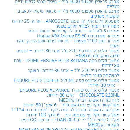
אמבט פראפין מקצועי 4000 מ"ל – טיפול תרמי לכפות ידיים
ורגליים
אמבט פראפין מקצועי 4000 מ"ל – מכשיר טיפולי לכאבים
ונוקשות מפרקים
אנוסקופ וולש אלין חד פעמי ANOSCOPE – אריזה 25 יחידות
אפוד זיהוי רפואי לצוותי חירום בשטח
אניוזים X3 5 ליטר – חומר לניקוי וחיטוי מכשור רפואי
אנלייזר ספירת דם Horiba ABX Micros ES 60
אנלייזר שתן Urisys 1100 – מכשיר ניתוח שתן מדויק, מהיר
ואמין
אנשור פלוס אדוונס וניל 220 מ"ל ארגז 30 יחידות – תוספת
תזונה מתקדמת עם HMB
אנשור פלוס בננה 220ML ENSURE PLUS BANANA - ארגז
30 יחידות
אנשור פלוס וניל 220 מ"ל – ארגז 30 יחידות | משקה
להשלמת תזונה מלאה
אנשור פלוס אדוונס קפה ENSURE PLUS COFFEE 220ML
– ארגז 30 יחידות
אנשור פלוס אדוונס שוקולד ENSURE PLUS ADVANCE
CHOCOLATE 220ML – ארגז 30 יחידות
ארון עזרה ראשונה לבית | קלMEDI
אפליקטור מקל עץ עם ראש גדול – 6 אינץ' | 50 יחידות
ארון עזרה ראשונה עם נעילה נתלה לקיר למוסדות דגם 11124
אפליקטור מקל עץ עם צמר גפן – 6 אינץ' 100 יחידות
אק״ג 3 ערוצים 12 לידים EDAN SE3 – מכשיר ECG נייד
מקצועי | קלMEDI
אקג דגם MORTARA ELI™ 230 12-Lead Resting ECG