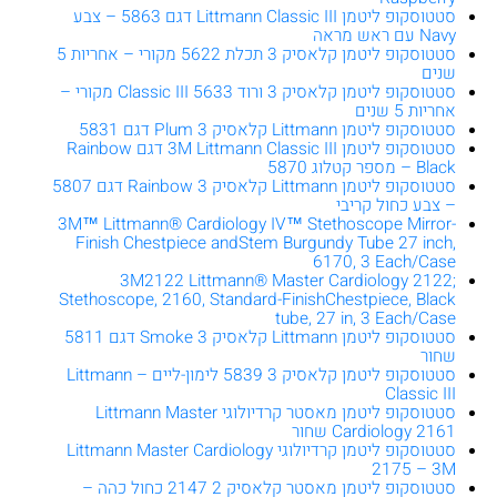
סטטוסקופ ליטמן Littmann Classic III דגם 5863 – צבע
Navy עם ראש מראה
סטטוסקופ ליטמן קלאסיק 3 תכלת 5622 מקורי – אחריות 5
שנים
סטטוסקופ ליטמן קלאסיק 3 ורוד 5633 Classic III מקורי –
אחריות 5 שנים
סטטוסקופ ליטמן Littmann קלאסיק 3 Plum דגם 5831
סטטוסקופ ליטמן 3M Littmann Classic III דגם Rainbow
Black – מספר קטלוג 5870
סטטוסקופ ליטמן Littmann קלאסיק 3 Rainbow דגם 5807
– צבע כחול קריבי
3M™ Littmann® Cardiology IV™ Stethoscope Mirror-
Finish Chestpiece andStem Burgundy Tube 27 inch,
6170, 3 Each/Case
3M2122 Littmann® Master Cardiology 2122;
Stethoscope, 2160, Standard-FinishChestpiece, Black
tube, 27 in, 3 Each/Case
סטטוסקופ ליטמן Littmann קלאסיק 3 Smoke דגם 5811
שחור
סטטוסקופ ליטמן קלאסיק 3 5839 לימון-ליים – Littmann
Classic III
סטטוסקופ ליטמן מאסטר קרדיולוגי Littmann Master
Cardiology 2161 שחור
סטטוסקופ ליטמן קרדיולוגי Littmann Master Cardiology
2175 – 3M
סטטוסקופ ליטמן מאסטר קלאסיק 2 2147 כחול כהה –