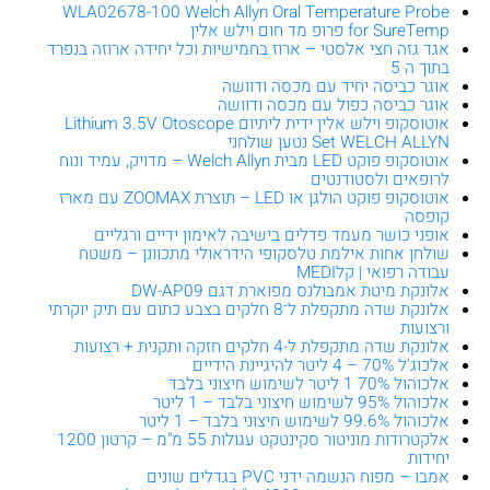
WLA02678-100 Welch Allyn Oral Temperature Probe
for SureTemp פרופ מד חום וילש אלין
אגד גזה חצי אלסטי – ארוז בחמישיות וכל יחידה ארוזה בנפרד
בתוך ה 5
אוגר כביסה יחיד עם מכסה ודוושה
אוגר כביסה כפול עם מכסה ודוושה
אוטוסקופ וילש אלין ידית ליתיום Lithium 3.5V Otoscope
Set WELCH ALLYN נטען שולחני
אוטוסקופ פוקט LED מבית Welch Allyn – מדויק, עמיד ונוח
לרופאים ולסטודנטים
אוטוסקופ פוקט הולגן או LED – תוצרת ZOOMAX עם מארז
קופסה
אופני כושר מעמד פדלים בישיבה לאימון ידיים ורגליים
שולחן אחות אילמת טלסקופי הידראולי מתכוונן – משטח
עבודה רפואי | קלMEDI
אלונקת מיטת אמבולנס מפוארת דגם DW-AP09
אלונקת שדה מתקפלת ל־8 חלקים בצבע כתום עם תיק יוקרתי
ורצועות
אלונקת שדה מתקפלת ל-4 חלקים חזקה ותקנית + רצועות
אלכוג'ל 70% – 4 ליטר להיגיינת הידיים
אלכוהול 70% 1 ליטר לשימוש חיצוני בלבד
אלכוהול 95% לשימוש חיצוני בלבד – 1 ליטר
אלכוהול 99.6% לשימוש חיצוני בלבד – 1 ליטר
אלקטרודות מוניטור סקינטקט עגולות 55 מ"מ – קרטון 1200
יחידות
אמבו – מפוח הנשמה ידני PVC בגדלים שונים