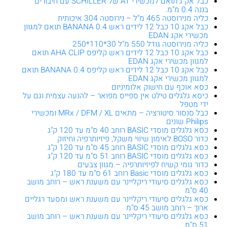
כבל אק"ג תואם למכשירי AT של SCHILLER עם חיבורים
בננה 0.4 מ"מ.
כליה מנירוסטה 465 מ"ל – נירוסטה 304 איכותית
כבל אקג 10 כבל 12 לידים ראש BANANA 0.4 תואם למגוון
מכשירי אקג EDAN
כליה מנירוסטה גודל 550 מ"ל 30*110*250
כבל אקג 10 כבל 12 לידים ראש קליפס AHA CLIP תואם
למגוון מכשירי אקג EDAN
כבל אקג 10 כבל 12 לידים ראש קליפס BANANA 0.4 תואם
למגוון מכשירי אקג EDAN
כסא אוכף עם חישוק אלומיניום
כיסא גלגלים טילט אין ספייס מפואר – להנעה עצמית וגם על
ידי מטפל
כבל סנסור סיטורציה – מתאים MRx / DFM / XL ומכשירי
Philips שונים
כסא גלגלים מוסדי BASIC רוחב 40 ס"מ עד 120 ק"ג
כדור BOSO לאימון שיווי משקל, פיזיותרפיה וחיזוק
כסא גלגלים מוסדי BASIC רוחב 45 ס"מ עד 120 ק"ג
כסא גלגלים מוסדי BASIC רוחב 51 ס"מ עד 120 ק"ג
כדור גומי קשיח לפיזיותרפיה – מגוון צבעים
כסא גלגלים מוסדי Basic רוחב 61 ס"מ עד 180 ק"ג
כסא גלגלים סיעודי ריקליינר עם משענת ראש – רוחב מושב
40 ס"מ
כסא גלגלים סיעודי ריקליינר עם משענת ראש ומסעד רגליים
ארוך – רוחב מושב 45 ס"מ
כסא גלגלים סיעודי ריקליינר עם משענת ראש – רוחב מושב
51 ס"מ