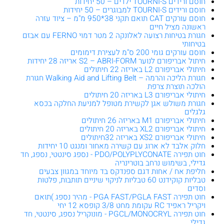
חוסם ורידים TOURNI-S ילדים – 50 יחידות
חוסם ורידים TOURNI-S למבוגרים – 50 יחידות
חוסם עורקים CAT תואם תקני 38*950 מ"מ – ציוד עזרה
ראשונה מציל חיים
חגורת בטיחות רצועה לאלונקה 2 מטר דמוי FERNO עם אבזם
בטיחותי
חוסם עורקים גומי 200 ס"מ לעצירת דימומים
חיתול אבריפורם לנוער S2 – ABRI-FORM אריזה 28 יחידות
חיתולי אבריפורם L2 באריזה 22 חיתולים
חגורת הליכה והרמה – Walking Aid and Lifting Belt חגורת
הולכה תוצרת צרפת
חיתולי אבריפורם L3 באריזה 20 חיתולים
חגורת משולש אגן לקשירת מטופל למניעת החלקה בכסא
גלגלים
חיתולי אבריפורם M1 באריזה 26 חיתולים
חיתולי אבריפורם XL2 באריזה 20 חיתולים
חיתולי אבריפורם XS2 באריזה 32חיתולים
חלוק אלבד לא ארוג עם קשירה מאחור ומנגט 10 יחידות
חוט תפירה PDO/POLYPLYCONATE - נספג סינטטי, נספג, חד
גדילי, בשימוש נרחב בוטרינריה
חליפת אח / אחות דגם ספנדקס בד מיוחד במגוון צבעים
טבליות קוקידנט 60 טבליות לניקוי שיניים תותבות, פלטות
וסדים
חוט תפירה PGA FAST/PGLA FAST - מהיר נספג )תואם
ויקריל ראפיד RC עקומת מחט 3/8 קופסא 12 יחי
חוט תפירה PGCL/MONOCRYL - מונוקריל נספג, סינטטי, חד
גדילי