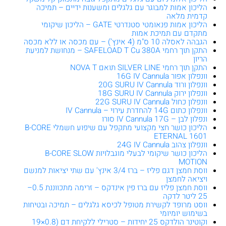
הליכון אמות למבוגר עם גלגלים ומשענות ידיים – תמיכה
קדמית מלאה
הליכון אמות פנאומטי סטנדרטי GATE – הליכון שיקומי
מתקדם עם תמיכת אמות
הגבהה לאסלה 10 ס"מ (4 אינץ’) – עם מכסה או ללא מכסה
התקן תוך רחמי SAFELOAD T Cu 380A – מנחושת למניעת
הריון
התקן תוך רחמי SILVER LINE תואם NOVA T
וונפלון אפור 16G IV Cannula
וונפלון ורוד 20G SURU IV Cannula
וונפלון ירוק 18G SURU IV Cannula
וונפלון כחול 22G SURU IV Cannula
וונפלון כתום 14G להחדרת עירוי – IV Cannula
ונפלון לבן – IV Cannula 17G סורו
הליכון כושר חצי מקצועי מתקפל עם שיפוע חשמלי B-CORE
ETERNAL 1601
וונפלון צהוב 24G IV Cannula
הליכון כושר שיקומי לבעלי מוגבלויות B-CORE SLOW
MOTION
ווסת חמצן דגם פליז – ברז 3/4 אינץ' עם שתי יציאות למנשם
ויציאה לחמצן
ווסת חמצן פליז עם ברז פין אינדקס – זרימה מתכווננת 0.5–
25 ליטר לדקה
ווסט מרופד לקשירת מטופל לכיסא גלגלים – תמיכה ובטיחות
בשימוש יומיומי
וקוטינר הולדקס 25 יחידות – סטרילי ללקיחת דם (0.8×19