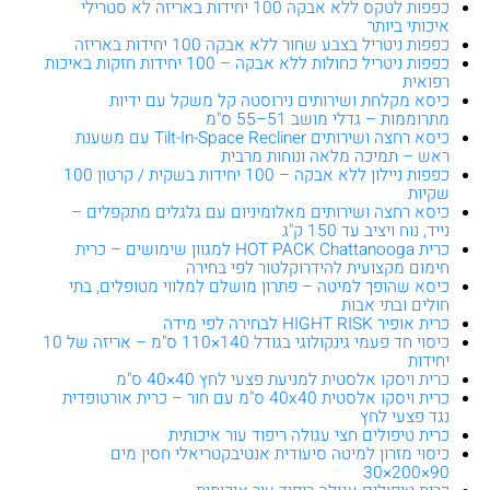
כפפות לטקס ללא אבקה 100 יחידות באריזה לא סטרילי
איכותי ביותר
כפפות ניטריל בצבע שחור ללא אבקה 100 יחידות באריזה
כפפות ניטריל כחולות ללא אבקה – 100 יחידות חזקות באיכות
רפואית
כיסא מקלחת ושירותים נירוסטה קל משקל עם ידיות
מתרוממות – גדלי מושב 51–55 ס"מ
כיסא רחצה ושירותים Tilt-In-Space Recliner עם משענת
ראש – תמיכה מלאה ונוחות מרבית
כפפות ניילון ללא אבקה – 100 יחידות בשקית / קרטון 100
שקיות
כיסא רחצה ושירותים מאלומיניום עם גלגלים מתקפלים –
נייד, נוח ויציב עד 150 ק"ג
כרית HOT PACK Chattanooga למגוון שימושים – כרית
חימום מקצועית להידרוקלטור לפי בחירה
כיסא שהופך למיטה – פתרון מושלם למלווי מטופלים, בתי
חולים ובתי אבות
כרית אופיר HIGHT RISK לבחירה לפי מידה
כיסוי חד פעמי גינקולוגי בגודל 140×110 ס"מ – אריזה של 10
יחידות
כרית ויסקו אלסטית למניעת פצעי לחץ 40×40 ס"מ
כרית ויסקו אלסטית 40x40 ס"מ עם חור – כרית אורטופדית
נגד פצעי לחץ
כרית טיפולים חצי עגולה ריפוד עור איכותית
כיסוי מזרון למיטה סיעודית אנטיבקטריאלי חסין מים
90×200×30