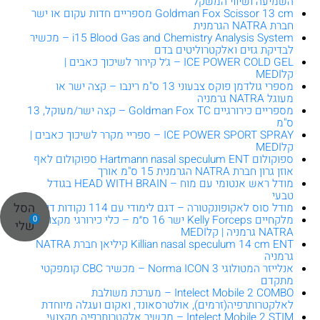
השמיעה ושיווי המשקל
Goldman Fox Scissor 13 cm מספריים חדות עקום או ישר
חברת NATRA הגרמנית
i15 Blood Gas and Chemistry Analysis System – מכשיר
לבדיקת גזים ואלקטרוליטים בדם
ICE POWER COLD GEL – ג׳ל קירור לשיכוך כאבים |
קלMEDI
מספרי גולדמן פוקס צבעוני 13 ס"מ רינבו – קצה ישר או
מעוגל NATRA גרמניה
מספריים כירורגיים Goldman Fox TC – קצה ישר/מעוקל, 13
ס"מ
ICE POWER SPORT SPRAY – ספריי מקרר לשיכוך כאבים |
קלMEDI
ספוקולום Hartmann nasal speculum ENT ספוקולום לאף
אוזן גרון חברת NATRA הגרמנית 15 ס"מ אורך
מודל ראש אנטומי עם מוח – HEAD WITH BRAIN בגודל
טבעי
הסל
מודל סוס לאקופונקטורה – דגם לימודי עם 114 נקודות דיקור
מלקחיים Kelly Forceps ישר 16 ס״מ – כלי כירורגי מקצועי
0
שלי
NATRA גרמניה | קלMEDI
Killian nasal speculum 14 cm ENT קיליאן חברת NATRA
גרמניה
אנלייזר המטולוגי Norma ICON 3 – מכשיר CBC קומפקטי
מתקדם
Intelect Mobile 2 COMBO – מערכת משולבת
לאלקטרותרפיה(זרמים), אולטרסאונד, ואקום ועגלה מיוחדת
Intelect Mobile 2 STIM – מכשיר אלקטרותרפיה מקצועי