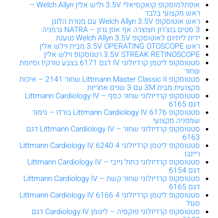
אופתלמוסקופ קואקסיאלי 3.5V וליש אלין Welch Allyn –
ראש מקצועי בלבד
ראש אוטוסקופ Welch Allyn ‎3.5V עם מנורת הלוגן
3 סטים בוצ'רון חצוצרה אף אוזן גרון – NATRA גרמניה
ידית ליתיום לאוטוסקופ Welch Allyn ‎3.5V נטענת
ראש 3.5V OPERATING OTOSCOPE מבית וילש אלין
3.5V STREAK RETINOSCOPE רטנוסקופ וילש אלין
סטטוסקופ ליטמן קרדיולוגי IV דגם 6171 בצבע טורקיז וסיומת
שחור
סטטוסקופ Littmann Master Classic II שחור 2141 – איכות
מקצועית מבית 3M עם 3 שנים אחריות
סטטוסקופ קרדיולוגי שחור כסף – Littmann Cardiology IV
דגם 6165
סטטוסקופ Littmann Cardiology IV 6176 בורדו – גימור
שמפניה מקצועי
סטטוסקופ קרדיולוגי שחור – Littmann Cardiology IV דגם
6163
סטטוסקופ ליטמן קרדיולוגי 4 Littmann Cardiology IV 6240
ריינבו
סטטוסקופ קרדיולוגי כחול נייבי – Littmann Cardiology IV
דגם 6154
סטטוסקופ קרדיולוגי שחור קשת – Littmann Cardiology IV
דגם 6165
סטטוסקופ ליטמן קרדיולוגי 4 Littmann Cardiology IV 6166
סגול
סטטוסקופ קרדיולוגי פוקסיה – ליטמן Cardiology IV דגם