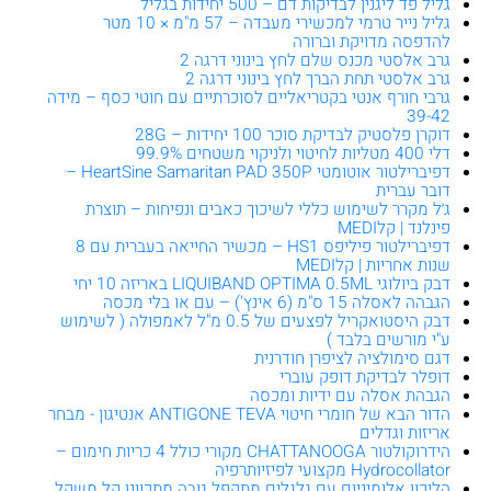
גליל פד ליגנין לבדיקות דם – 500 יחידות בגליל
גליל נייר טרמי למכשירי מעבדה – 57 מ"מ × 10 מטר
להדפסה מדויקת וברורה
גרב אלסטי מכנס שלם לחץ בינוני דרגה 2
גרב אלסטי תחת הברך לחץ בינוני דרגה 2
גרבי חורף אנטי בקטריאליים לסוכרתיים עם חוטי כסף – מידה
39-42
דוקרן פלסטיק לבדיקת סוכר 100 יחידות – 28G
דלי 400 מטליות לחיטוי ולניקוי משטחים 99.9%
דפיברילטור אוטומטי HeartSine Samaritan PAD 350P –
דובר עברית
ג׳ל מקרר לשימוש כללי לשיכוך כאבים ונפיחות – תוצרת
פינלנד | קלMEDI
דפיברילטור פיליפס HS1 – מכשיר החייאה בעברית עם 8
שנות אחריות | קלMEDI
דבק ביולוגי LIQUIBAND OPTIMA 0.5ML באריזה 10 יחי
הגבהה לאסלה 15 ס"מ (6 אינץ') – עם או בלי מכסה
דבק היסטואקריל לפצעים של 0.5 מ"ל לאמפולה ( לשימוש
ע"י מורשים בלבד )
דגם סימולציה לציפרן חודרנית
דופלר לבדיקת דופק עוברי
הגבהת אסלה עם ידיות ומכסה
הדור הבא של חומרי חיטוי ANTIGONE TEVA אנטיגון - מבחר
אריזות וגדלים
הידרוקולטור CHATTANOOGA מקורי כולל 4 כריות חימום –
Hydrocollator מקצועי לפיזיותרפיה
הליכון אלומיניום עם גלגלים מתקפל גובה מתכוונן קל משקל