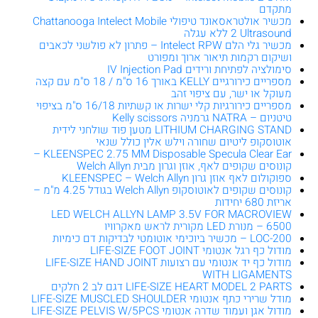
מתקדם
מכשיר אולטראסאונד טיפולי Chattanooga Intelect Mobile
2 Ultrasound ללא עגלה
מכשיר גלי הלם Intelect RPW – פתרון לא פולשני לכאבים
ושיקום רקמות תיאור ארוך ומפורט
סימולציה לפתיחת ורידים IV Injection Pad
מספריים כירורגיים KELLY באורך 16 ס"מ / 18 ס"מ עם קצה
מעוקל או ישר, עם ציפוי זהב
מספריים כירורגיות קלי ישרות או קשתיות 16/18 ס"מ בציפוי
טיטניום – NATRA גרמניה Kelly scissors
LITHIUM CHARGING STAND מטען פוד שולחני לידית
אוטוסקופ ליטיום שחורה וילש אלין כולל שנאי
KLEENSPEC 2.75 MM Disposable Specula Clear Ear –
קונוסים שקופים לאף, אוזן וגרון מבית Welch Allyn
ספוקולום לאף אוזן גרון KLEENSPEC – Welch Allyn
קונוסים שקופים לאוטוסקופ Welch Allyn בגודל 4.25 מ"מ –
אריזת 680 יחידות
LED WELCH ALLYN LAMP 3.5V FOR MACROVIEW
6500 – מנורת LED מקורית לראש מאקרוויו
LOC-200 – מכשיר ביוכימי אוטומטי לבדיקות דם כימיות
מודול כף רגל אנטומי LIFE-SIZE FOOT JOINT
מודול כף יד אנטומי עם רצועות LIFE-SIZE HAND JOINT
WITH LIGAMENTS
LIFE-SIZE HEART MODEL 2 PARTS דגם לב 2 חלקים
מודל שרירי כתף אנטומי LIFE-SIZE MUSCLED SHOULDER
מודול אגן ועמוד שדרה אנטומי LIFE-SIZE PELVIS W/5PCS