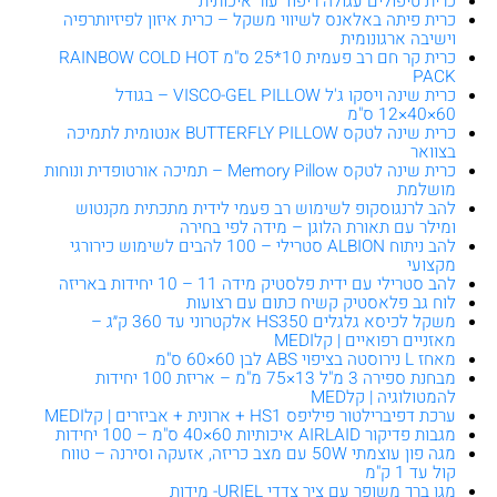
כרית טיפולים עגולה ריפוד עור איכותית
כרית פיתה באלאנס לשיווי משקל – כרית איזון לפיזיותרפיה
וישיבה ארגונומית
כרית קר חם רב פעמית 10*25 ס"מ RAINBOW COLD HOT
PACK
כרית שינה ויסקו ג'ל VISCO-GEL PILLOW – בגודל
60×40×12 ס"מ
כרית שינה לטקס BUTTERFLY PILLOW אנטומית לתמיכה
בצוואר
כרית שינה לטקס Memory Pillow – תמיכה אורטופדית ונוחות
מושלמת
להב לרנגוסקופ לשימוש רב פעמי לידית מתכתית מקנטוש
ומילר עם תאורת הלוגן – מידה לפי בחירה
להב ניתוח ALBION סטרילי – 100 להבים לשימוש כירורגי
מקצועי
להב סטרילי עם ידית פלסטיק מידה 11 – 10 יחידות באריזה
לוח גב פלאסטיק קשיח כתום עם רצועות
משקל לכיסא גלגלים HS350 אלקטרוני עד 360 ק״ג –
מאזניים רפואיים | קלMEDI
מאחז L נירוסטה בציפוי ABS לבן 60×60 ס"מ
מבחנת ספירה 3 מ"ל 13×75 מ"מ – אריזת 100 יחידות
להמטולוגיה | קלMED
ערכת דפיברילטור פיליפס HS1 + ארונית + אביזרים | קלMEDI
מגבות פדיקור AIRLAID איכותיות 60×40 ס"מ – 100 יחידות
מגה פון עוצמתי 50W עם מצב כריזה, אזעקה וסירנה – טווח
קול עד 1 ק"מ
מגן ברך משופר עם ציר צדדי URIEL- מידות