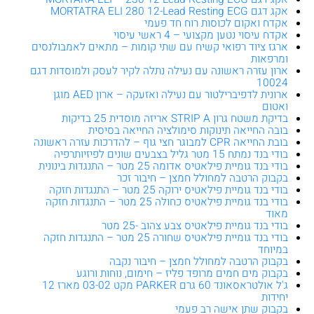
אקג דגם MORTATRA ELI 280 12-Lead Resting ECG
אקדח ואקום לכוסות רוח חד פעמי
אקדח עיסוי נטען מקצועי – 4 ראשי עיסוי
ארגז ציוד רפואי קשיח עם שתי קומות – מתאים לאמבולנסים
ומרפאות
ארון עזרה ראשונה עם נעילה נתלה לקיר לעסק ולמוסדות דגם
10024
ארונית לדפיברילטור עם נעילה ואזעקה – ארון AED מוגן
ואטום
בדיקת משטח גרון STRIP A אריזה מוסדית 25 בדיקות
בובה החייאה תינוקות סימולציה החייאה בסיסית
בובת החייאה CPR למבוגר חצי גוף – להדרכות עזרה ראשונה
בודי בנד נמתח 15 מטר גליל בצבעים שונים לפיזיותרפיה
בודי בנד גומיית פילאטיס אדומה 25 מטר – התנגדות בינונית
בקבוק הרטבה למחולל חמצן – חיבור זכר
בודי בנד גומיית פילאטיס ירוקה 25 מטר – התנגדות חזקה
בודי בנד גומיית פילאטיס כחולה 25 מטר – התנגדות חזקה
מאוד
בודי בנד גומיית פילאטיס צבע צהוב -25 מטר
בודי בנד גומיית פילאטיס שחורה 25 מטר – התנגדות חזקה
במיוחד
בקבוק הרטבה למחולל חמצן – חיבור נקבה
בקבוק מים חמים מרופד פליז – חימום, נוחות ורוגע
ג'ל אולטראסאונד 60 גרם PARKER מקט 03-02 מארז 12
יחידות
בקבוק שתן אישה רב פעמי