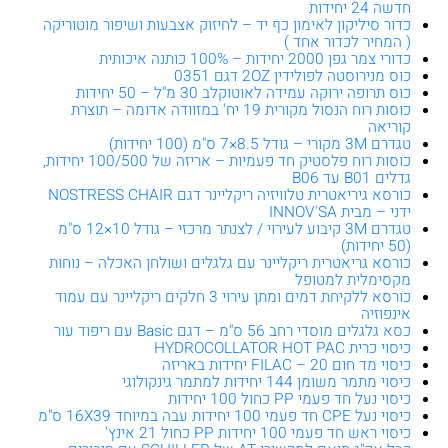
חדשה 24 יחידות
כדור סיליקון לאימון כף יד – לחיזוק אצבעות ושיפור מוטוריקה
( המחיר לכדור אחד )
כדורי צמר גפן 2000 יחידות – 100% כותנה איכותית
כוס מנירוסטה לפולידין 2OZ דגם 0351
כוס תרופה ירוקה עמידה לאוטוקלב 30 מ"ל – 50 יחידות
כוסות רוח הנסול מקורית 19 יח' במזוודה אדומה – תוצרת
קוריאה
טגדרם 3M מקורי – גודל 8.5×7 ס"מ (100 יחידות)
כוסות רוח פלסטיק חד פעמיות – אריזה של 100/500 יחידות,
גדלים B01 עד B06
כורסא גיריאטרית טלוויזיה ריקליינר דגם NOSTRESS CHAIR
ידני – מבית INNOV'SA
טגדרם 3M קיבוע לעירוי / לצנתר מרכזי – גודל 10×12 ס"מ
(50 יחידות)
כורסא גריאטרית ריקליינר עם גלגלים ושולחן האכלה – נוחות
מקסימלית למטופל
כורסא ללקיחת דמים ומתן עירוי 3 חלקים ריקליינר עם עמוד
אינפוזיה
כסא גלגלים מוסדי רחב 56 ס"מ – דגם Basic עם ריפוד עור
כיסוי כרית HYDROCOLLATOR HOT PAC
כיסוי מד חום FILAC – 20 יחידות באריזה
כיסוי מתמר משומן 144 יחידות למתמר גינקולוגי
כיסוי נעל חד פעמי PP כחול 100 יחידות
כיסוי נעל CPE חד פעמי 100 יחידות עבה במיוחד 16X39 ס"מ
כיסוי ראש חד פעמי 100 יחידות PP כחול 21 אינץ'