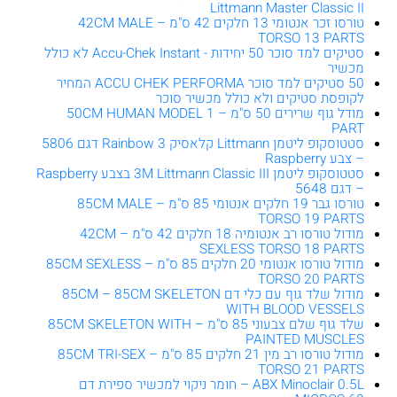
Littmann Master Classic II
טורסו זכר אנטומי 13 חלקים 42 ס"מ – 42CM MALE
TORSO 13 PARTS
סטיקים למד סוכר 50 יחידות - Accu-Chek Instant לא כולל
מכשיר
50 סטיקים למד סוכר ACCU CHEK PERFORMA המחיר
לקופסת סטיקים ולא כולל מכשיר סוכר
מודל גוף שרירים 50 ס"מ – 50CM HUMAN MODEL 1
PART
סטטוסקופ ליטמן Littmann קלאסיק 3 Rainbow דגם 5806
– צבע Raspberry
סטטוסקופ ליטמן 3M Littmann Classic III בצבע Raspberry
– דגם 5648
טורסו גבר 19 חלקים אנטומי 85 ס"מ – 85CM MALE
TORSO 19 PARTS
מודול טורסו רב אנטומיה 18 חלקים 42 ס"מ – 42CM
SEXLESS TORSO 18 PARTS
מודול טורסו אנטומי 20 חלקים 85 ס"מ – 85CM SEXLESS
TORSO 20 PARTS
מודול שלד גוף עם כלי דם 85CM – 85CM SKELETON
WITH BLOOD VESSELS
שלד גוף שלם צבעוני 85 ס"מ – 85CM SKELETON WITH
PAINTED MUSCLES
מודול טורסו רב מין 21 חלקים 85 ס"מ – 85CM TRI-SEX
TORSO 21 PARTS
ABX Minoclair 0.5L – חומר ניקוי למכשיר ספירת דם