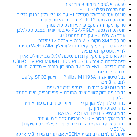
טבעת פילטיס לאימוני פיזיותרפיה
חוט תפירה טפלון - PTFE
טובוס אנדוטרכיאלי סטרילי ET עם או בלי בלון במגוון גדלים
חוט תפירה משי SILK 12 יחידות במידות שונות
טרוקר ניקוז חזה מקצועי לניידות טיפול נמרץ
חוט תפירה נספג PGA/PGLA סינטטי, שזור, בצבע סגול/לבן
אורך 75 ס"מ RC עקומת המחט 3/8
טרנספור 3M מקורי 2.5 ס"מ – אריזה 12 יחידות
ידית אוטוסקופ ניקל קאדיום וילש אלין Welch Allyn נטענת
לדיאגנוסטיקה מקצועית
ידית אוטוסקופ ניקל קדמיום נטענת 3.5V מבית ווילש אלין
ידית ליתיום נטענת USB-C – V PREMIUM LI ION PLUS 3.5
סרט מדידה BMI 1 מטר עם מחשבון מובנה – מדידה וחישוב
מדד גוף בקלות
כבל סיטוראציה Philips M1196A – חיישן SPO2 קליפס
למבוגר 3 מטר
כדור גזה 500 יחידות – לניקוי וחיטוי פצעים
כדור טניס ירוק לשימושים מגוונים – פיזיותרפיה, חיות מחמד
והליכון
כדור סיליקון לאימון כף יד – חיזוק, שיקום ושיפור אחיזה
כדור ספוג לאימון כף יד
כדור עיסוי- TRATAC ACTIVE BALLS
כדורי אקטי כלור – 200 טבליות לחיטוי משטחים
כדור פיזיו עם משאבה בגדלים שונים לפילאטיס ושיקום |
קלMEDI
חיתולים למבוגרים מבית ABENA אבריפורם מידה M3 אריזה