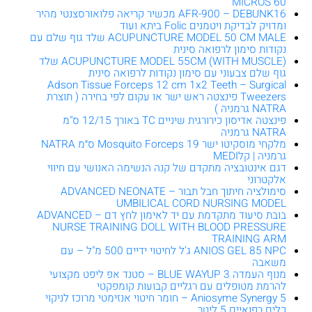
MICROS 60
AFR-900 – DEBUNK16 מכשיר קריאה פלואורסצנטי מהיר
ומדויק לבדיקת ויטמנים Folic ביתא ועוד
ACUPUNCTURE MODEL 50 CM MALE שלד גוף שלם עם
נקודות סימון לרפואה סינית
ACUPUNCTURE MODEL 55CM (WITH MUSCLE) שלד
גוף שלם צבעוני עם סימון נקודות לרפואה סינית
Adson Tissue Forceps 12 cm 1x2 Teeth – Surgical
Tweezers פינצטה ראש ישר או עקום לפי בחירה ( תוצרת
NATRA גרמניה )
פינצטה אדיסון כירורגית שיניים TC באורך 12/15 ס"מ
NATRA גרמניה
מלקחי מוסקיטו ישר Mosquito Forceps 19 ס״מ NATRA
גרמניה | קלMEDI
דגם אינטובציה מתקדם של קנה הנשימה האנושי עם חיווי
אלקטרוני
סימולציה חיתוך חבל תבור – ADVANCED NEONATE
UMBILICAL CORD NURSING MODEL
בובת סיעוד מתקדמת עם יד לאימון לחץ דם – ADVANCED
NURSE TRAINING DOLL WITH BLOOD PRESSURE
TRAINING ARM
ANIOS GEL 85 NPC ג’ל לחיטוי ידיים 500 מ"ל – עם
משאבה
מנוף העמדה BLUE WAYUP 3 – סטנד אפ ליפט מקצועי
להרמת מטופלים עם רגליים קבועות קומפקטי
Aniosyme Synergy 5 – חומר חיטוי אנזימטי מרוכז לניקוי
כלים רפואיים 5 ליטר