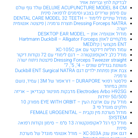
לבדיקת לחץ ובריחת אוויר
DELUXE ACUPUNCTURE MODEL 84 CM שלד גוף שלם
עם סימון שרירים בצבע וסימנים לרפואה סינית
מודול שיניים ללימוד – DENTAL CARE MODEL 32 TEETH
Dressing Forceps NATRA תוצרת גרמניה | פינצטה אנטומית
ישרה
מודול אנטומיה אוזן – DESKTOP EAR MODEL
מלקחיים לאוזן Hartmann Duckbill – Alligator Forceps
ENT מקצועי | קלMEDI
עמוד חוליות דידקטי עם אגן XC-105C
מודל כלב לאקופונקטורה – דגם לימודי עם 72 נקודות דיקור
Dressing Forceps Tweezer straight פינצטת ניתוח ישרה
משוננת בגדלים שונים – 4", 5", 7"
צבת אוזן נפתחת ילדים דגם Duckbill ENT Surgical NATRA
גרמניה
פלסטר רפואי DURAPORE – דוראפור של 3M | עמיד, נושם
וחזק במיוחד
Electrodes Arbo H92SG מדבקות מוניטור קובדיאן – אריזה
50/500 יחידות
מודל עין עם ארובת העין – EYE WITH ORBIT מפורק 10
חלקים מוגדל פי 3
מודול מערכת מין נקבית – FEMALE UROGENITAL
SYSTEM
מודל כף רגל לאקופונקטורה 13 ס״מ – סימון נקודות רפואה
סינית
דגם אוזן ענק XC-303A – מודל אנטומי מוגדל של מערכת