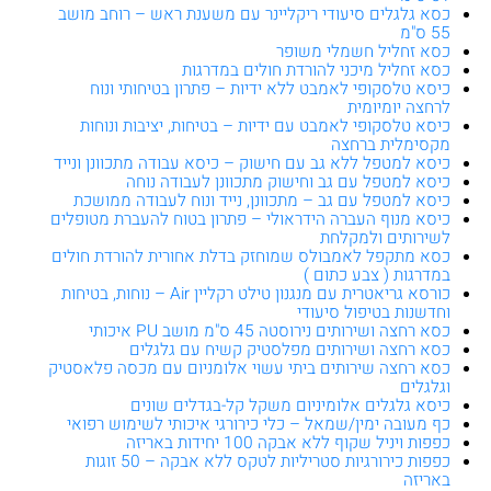
כסא גלגלים סיעודי ריקליינר עם משענת ראש – רוחב מושב
55 ס"מ
כסא זחליל חשמלי משופר
כסא זחליל מיכני להורדת חולים במדרגות
כיסא טלסקופי לאמבט ללא ידיות – פתרון בטיחותי ונוח
לרחצה יומיומית
כיסא טלסקופי לאמבט עם ידיות – בטיחות, יציבות ונוחות
מקסימלית ברחצה
כיסא למטפל ללא גב עם חישוק – כיסא עבודה מתכוונן ונייד
כיסא למטפל עם גב וחישוק מתכוונן לעבודה נוחה
כיסא למטפל עם גב – מתכוונן, נייד ונוח לעבודה ממושכת
כיסא מנוף העברה הידראולי – פתרון בטוח להעברת מטופלים
לשירותים ולמקלחת
כסא מתקפל לאמבולס שמוחזק בדלת אחורית להורדת חולים
במדרגות ( צבע כתום )
כורסא גריאטרית עם מנגנון טילט רקליין Air – נוחות, בטיחות
וחדשנות בטיפול סיעודי
כסא רחצה ושירותים נירוסטה 45 ס"מ מושב PU איכותי
כסא רחצה ושירותים מפלסטיק קשיח עם גלגלים
כסא רחצה שירותים ביתי עשוי אלומניום עם מכסה פלאסטיק
וגלגלים
כיסא גלגלים אלומיניום משקל קל-בגדלים שונים
כף מעובה ימין/שמאל – כלי כירורגי איכותי לשימוש רפואי
כפפות ויניל שקוף ללא אבקה 100 יחידות באריזה
כפפות כירורגיות סטריליות לטקס ללא אבקה – 50 זוגות
באריזה