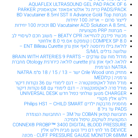
AQUAFLEX ULTRASOUND GEL PAD PACK OF 6
PADS/PACK כרית גל אולטראסאונד אקואסוניק PARKER
מבחנות BD Vacutainer 8.5ml SST II Advance Gold Top
לייצור סרום – אריזה 100 יחידות
BD Vacutainer ACD Solution A 8.5mL זכוכית 100 יחידות
– מבחנות PRP מקצועיות
מכשיר פידבק להחייאה BEATY CPR – משוב חכם לעיסויי לב
COMPEX SP 8.0 | קומפקס אס.פי 8.0 אלחוטי
לולאת בילו נירוסטה לאף אוזן גרון ENT Billeau Curette –
שלושה גדלים S/M/L
מודול מוח עם עורקים – BRAIN WITH ARTERIES 9 PARTS
לולאה לאף אוזן גרון curette לולאה כירורגית Otology מחברת
NATRA הגרמנית
מחזיק מחט Crile Wood ישר – 13 / 15 / 18 ס״מ NATRA
גרמניה | קלMEDI
מודל חתול לאקופונקטורה – דגם לימודי עם 36 נקודות דיקור
מודל פרה לאקופונקטורה – דגם לימודי עם 68 נקודות דיקור
CHARGER מטען שולחני כפול חדש UNIVERSAL DESK
וילש אלין מקורי
מחסנית מדבקות ילדים Philips HS1 – CHILD SMART
PADS עד גיל 8
תחבושת קופאן COBAN של 3M – התחבושת הנצמדת
המקצועית לשיקום, טיפול ותמיכה
CONNEX® PROBP™ 3400 DIGITAL BLOOD PRESSURE
DEVICE מד לחץ דם נייד נטען מבית וילש אלין
CUFF PRESSURE GAUGE MONITOR 68MM - מכונה