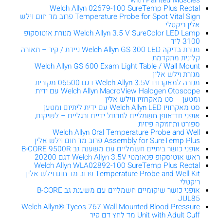
with Painted Muscles
Welch Allyn 02679-100 SureTemp Plus Rectal
Temperature Probe for Spot Vital Sign פרוב מד חום וילש
אלין ריקטלי
Welch Allyn 3.5 V SureColor LED Lamp מנורת אוטוסקופ
3100 ליד
מנורת בדיקה Welch Allyn GS 300 LED ניידת / קיר – תאורה
קלינית מתקדמת
Welch Allyn GS 600 Exam Light Table / Wall Mount
מנורת וילש אלין
מנורה למאקרוויו Welch Allyn 3.5V דגם 06500 מקורית
Welch Allyn MacroView Halogen Otoscope עם ידית
ומטען – סט מאקרוויו ווילש אלין
סט מאקרוויו Welch Allyn LED עם ידית ליתיום ומטען
אופני חד־אופן חשמליים לתרגול ידיים ורגליים – לשיקום,
ספורט ותחזוקה פיזית
Welch Allyn Oral Temperature Probe and Well
Assembly for SureTemp Plus פרוב מד חום וילש אלין
אופני כושר ביתיים חשמליים עם משענת גב B-CORE 9500R
ראש אוטוסקופ פנאומטי Welch Allyn ‎3.5V דגם 20200
Welch Allyn WLA02892-100 SureTemp Plus Rectal
Temperature Probe and Well Kit פרוב מד חום וילש אלין
ריקטלי
אופני כושר שיקומיים חשמליים עם משענת גב B-CORE
JUL85
Welch Allyn® Tycos 767 Wall Mounted Blood Pressure
Unit with Adult Cuff מד לחץ דם קיר