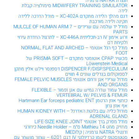
תוצרת NATRA גרמניה
MIDWIFERY TRAINING SIMULATOR סימולציה קבלת
לידה
דגם מהלך הלידה מתקדם XC-402A – מודל הדרכה ללידה
תקינה ולידה מורכבת
מודל יד שלמה עם שרירים – MULCLE OF HUMAN ARM 7
PARTS
זרוע אימון IV רב-תכליתית XC-446A – לתרגול החדרת עירוי
ולקיחת דם
מודל כף רגל אנטומי – NORMAL, FLAT AND ARCHED
FOOT
מכשיר CPAP אוטומטי מתקדם – PRISMA SOFT של
Löwenstein Medical
DISPENCER F/DISP.SPECULUM דספנסר וילש אלין מתקן
לספוקולום בגדלים שונים 4 תווים
מודול שרירי אגן ורחם אנטומי FEMALE PELVIC MUSCLES
AND ORGANS
מודל עמוד שדרה גמיש עם אגן ופמור – FLEXIBLE
VERTEBRAL W/ PELVIS & FEMUR
כוחצי אוזן הרטמן Hartmann Ear forceps pediatric ENT
אף אוזן גרון
מודול כליה עם בלוטת האדרנל – HUMAN KIDNEY WITH
ADRENAL GLAND
מודל מפרק ברך אנטומי LIFE-SIZE KNEE JOINT
מחזיק מחט Mathieu 14 ס״מ – Needle Holder כירורגי
ודנטלי NATRA גרמניה | קלMEDI
סטטוסקופ ליטמן קרדיולוגי IV דגם 6201 – שחור מושחר עם