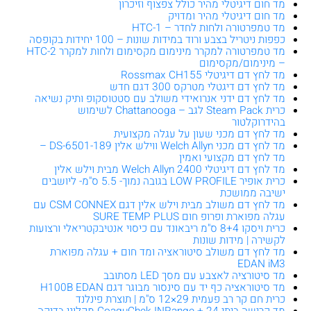
מד חום דיגיטלי מהיר כולל צפצוף וזיכרון
מד חום דיגיטלי מהיר ומדויק
מד טמפרטורה ולחות לחדר – HTC-1
כפפות ניטריל בצבע ורוד במידות שונות – 100 יחידות בקופסה
מד טמפרטורה למקרר מינימום מקסימום ולחות למקרר HTC-2
– מינימום/מקסימום
מד לחץ דם דיגיטלי Rossmax CH155
מד לחץ דם דיגטלי מטרקס 300 דגם חדש
מד לחץ דם ידני אנרואידי משולב עם סטטוסקופ ותיק נשיאה
כרית Steam Pack לגב – Chattanooga לשימוש
בהידרוקלטור
מד לחץ דם מכני שעון על עגלה מקצועית
מד לחץ דם מכני Welch Allyn ווילש אלין DS-6501-189 –
מד לחץ דם מקצועי ואמין
מד לחץ דם דיגיטלי Welch Allyn 2400 מבית וילש אלין
כרית אופיר LOW PROFILE בגובה נמוך- 5.5 ס"מ- ליושבים
ישיבה ממושכת
מד לחץ דם משולב מבית וילש אלין דגם CSM CONNEX עם
עגלה מפוארת ופרופ חום SURE TEMP PLUS
כרית ויסקו 8+4 ס"מ ריבאונד עם כיסוי אנטיבקטריאלי ורצועות
לקשירה | מידות שונות
מד לחץ דם משולב סיטוראציה ומד חום + עגלה מפוארת
EDAN iM3
מד סיטורציה לאצבע עם מסך LED מסתובב
מד סיטוראציה כף יד עם סינסור מבוגר דגם H100B EDAN
כרית חם קר רב פעמית 29×12 ס"מ | תוצרת פינלנד