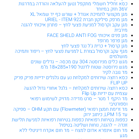
כסא זחליל חשמלי מתקפל נטען להעלאה והורדה במדרגות
36V חזק במיוחד
מגן מקצועי לתמיכת אגודל + שורש כף יד שמאל XL
מגן מרפק סיליקון חברת URIEL - ITEM 922
מגן עקב וקרסול למניעת פצעי לחץ – פתרון איכותי להגנה
מירבית
מגן פנים איכותי FACE SHELD ANTI FOG
מגן פרפר מרופד
מגן קרסול + כרית ג'ל נגד פצעי לחץ
מגף עקב וקרסול בצורת L למניעת פצעי לחץ – ריפוד ותמיכה
מושלמים
מגש כלים מנירוסטה 304 עם מכסה – גדלים שונים
מגש נירוסטה שטוח לדנטל 190×285×18 מ"מ
מד גובה לקיר
כסא רחצה שירותים למקלחת נע עם גלגלים ידייות פריק פריק
FLIP UP
כסא רחצה שירותים למקלחת – גלגל אחורי גדול להנעה
עצמית עם ידיות Flip Up
מד היקף 1 מטר – סרט מדידה מדויק לשימוש רפואי
וספורטיבי
מד זרימת חמצן רפואי (Flowmeter) עם תקע OHM – ספיקה
עד 15 LPM, כיתוב ירוק
כפפות בטיחות רפואיות כפפות בטיחות רפואיות למניעת תלישת
זונדה – להגנה, נוחות ושליטה בטיפול
מד חום אינפרא אדום למצח – מד חום אקדח דיגיטלי ללא
מגע