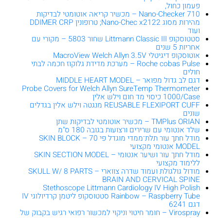
פעמון כחול,
Nano-Checker 710 – מכשיר קריאה אוטומטי לבדיקות
מהירות מסוג Nano-Chec x2122; טרופונין DDIMER CRP
ועוד
סטטוסקופ Littmann Classic III שחור 5803 – מקורי עם
אחריות 5 שנים
אוטוסקופ דיגיטלי MacroView Welch Allyn 3.5V
Roche cobas Pulse – מערכת מדידת גלוקוז חכמה לבתי
חולים
דגם לב גדול מפואר – MIDDLE HEART MODEL
Probe Covers for Welch Allyn SureTemp Thermometer
1000/Case כיסוי מד חום וילש אלין
REUSABLE FLEXIPORT CUFF מנגטה וילש אלין בגדלים
שונים
TMPlus ORIAN – מכשיר אוטומטי לבדיקות שתן
שלד אנטומי עם שרירים ורצועות בגובה 180 ס"מ
מודל חתך עור תלת־ממדי מוגדל פי 70 – SKIN BLOCK
MODEL אנטומי מקצועי
מודל חתך עור ושיער אנטומי – SKIN SECTION MODEL
ללימוד מקצועי
מודול גולגולת ועמוד שדרה צווארי – SKULL W/ 8 PARTS
BRAIN AND CERVICAL SPINE
Stethoscope Littmann Cardiology IV High Polish
Rainbow – Raspberry Tube סטטוסקופ ליטמן קרדיולוגי IV
דגם 6241
Virospray – חומר חיטוי וניקוי למכשור רפואי רגיש בקבוק של