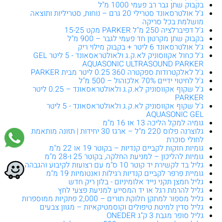
בקבוק שתן גבר רב פעמי 1000 מ"ל
ג'ל אולטרסאונד סטרילי 20 גרם – נוחות, סטריליות ותוצאה
מושלמת בכל סריקה
ג'ל דפיברלציה 250 מ"ל PARKER מקט 15-25
בקבוק שתן מקרטון חד פעמי לגבר – 900 מ"ל
ג'ל אולטרסאונד 6 ליטר + בקבוק מילוי ריק
ג'ל כחול אקווסוניק לא.ק.ג ולאולטראסאונד - 5 ליטר GEL
AQUASONIC ULTRASOUND PARKER
ג'ל לאלקטרודות ספקטרה 360 0.25 ליטר מבית PARKER
ג'ל לחיטוי ידיים 70% אלכוהול – 500 מ"ל
ג'ל שקוף אקווסוניק לא.ק.ג ולאולטראסאונד – 0.25 ליטר
PARKER
ג'ל שקוף אקווסוניק לא.ק.ג ולאולטראסאונד - 5 ליטר
AQUASONIC GEL
גומיה למקל הליכה 13 או 16 מ"מ
גלוצרנה פלוס 220 מ"ל – ארגז 30 יחידות | תזונה מותאמת
לחולי סוכרת
גומיות חזקות לקביים קנדיות – בקוטר 19 או 22 מ"מ
גומיות להליכון – למניעת החלקה, בקוטר 25 ו-28 מ"מ
גליל בד לקשירת יד קוטר 10 ס"מ עם רצועות לקיבוע והגבהה
גומיית פרפר לקביים קנדיות רגילות ואנטומיות 19 מ"מ
גליל חמצן תקני נייד אלומיניום - בלון ריק חדש
גליל להרמת רגל או יד המסייע למניעת פצעי לחץ
גליל מספור למתקן חלוקת תורים – 2,000 פתקיות ממוספרות
גליל סדין למיטת טיפולים וקוסמטיקאיות – מגוון צבעים
גליל סופר מגבת 3 ק"ג ONEDER