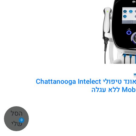
מכשיר אולטראסאונד טיפולי Chattanooga Intelect
א עגלה
הסל
0
שלי