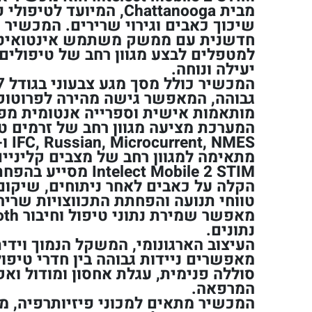
מבית Chattanooga, המיועד 
שיכוך כאבים וגירוי שרירים. המכשיר 
חדשנית עם ממשק משתמש אינטואיטי
למטפלים לבצע מגוון רחב של טיפולים 
יעילה ונוחה.
גבוהה, המאפשר גישה מהירה לפרוטוקו
מותאמות אישית וספרייה אנטומית מפו
מתאימה למגוון רחב של מצבים קליניים
Intelect Mobile 2 STIM
הקלה על כאבים לאחר ניתוחים, שיקום
טווחי תנועה והפחתת התכווצויות שריר
נתונים.
העיצוב הארגונומי, המשקל הנמוך וידי
מאפשרים ניידות גבוהה בין חדרי טיפול
סוללה פנימית, עגלת אחסון ומודול וא
המרפאה.
המכשיר מתאים למכוני פיזיותרפיה, מ