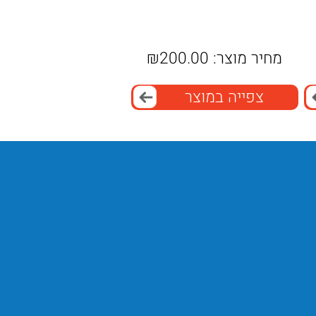
מחיר מוצר:
200.00
₪
צפייה במוצר
המכשיר כולל מגוון רחב של זרמים.
בנוסף, הוא תומך בטיפולי TENS.
הוא תומך גם בטיפולי IFC.
בנוסף, הוא כולל זרמי Russian.
המטפל יכול להתאים טיפול מדויק.
המערכת מספקת גמישות קלינית גבוהה.
בנוסף, היא מתאימה למטופלים רבים.
כך מתקבל פתרון מקצועי מתקדם.