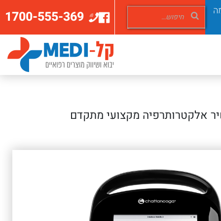
ה
1700-555-369