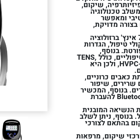
לטיפולי פיזיותרפיה, שיקום,
משלב טכנולוגיה
בי ומאפשר
בצורה מדויקת,
המכשיר כולל מסך מגע צבעוני בגודל 7 אינץ' ברזולוציה
לי טיפול, הגדרות
רטת. בנוסף,
המערכת מציעה מגוון רחב של זרמים טיפוליים, כולל TENS,
IFC, Russian, Microcurrent, NMES ו-HVPC, ולכן היא
.
 מסייע בהפחתת כאבים כרוניים,
 שרירים, שיפור
ים. בנוסף, המכשיר
מאפשר שמירת נתוני טיפול וחיבור Bluetooth להעברת
ת הנשיאה המובנית
. בנוסף, ניתן לשלב
קום בהתאם לצורכי
רכזי שיקום, מרפאות