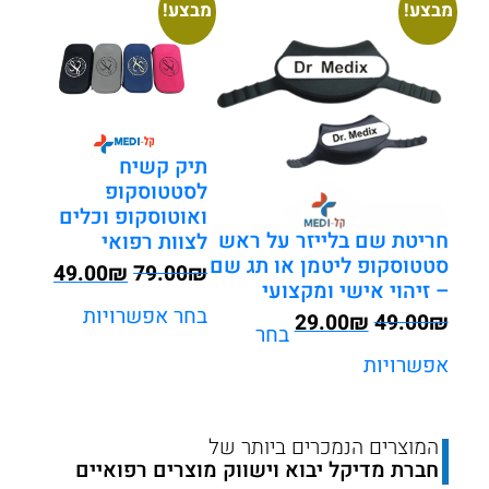
מבצע!
מבצע!
תיק קשיח
לסטטוסקופ
ואוטוסקופ וכלים
חריטת שם בלייזר על ראש
לצוות רפואי
סטטוסקופ ליטמן או תג שם
המחיר
המחיר
49.00
₪
79.00
₪
– זיהוי אישי ומקצועי
המקורי
הנוכחי
בחר אפשרויות
המחיר
המחיר
29.00
₪
49.00
₪
היה:
הוא:
בחר
המקורי
הנוכחי
49.00.
₪79.00.
אפשרויות
היה:
הוא:
₪29.00.
₪49.00.
המוצרים הנמכרים ביותר של
חברת מדיקל יבוא וישווק מוצרים רפואיים