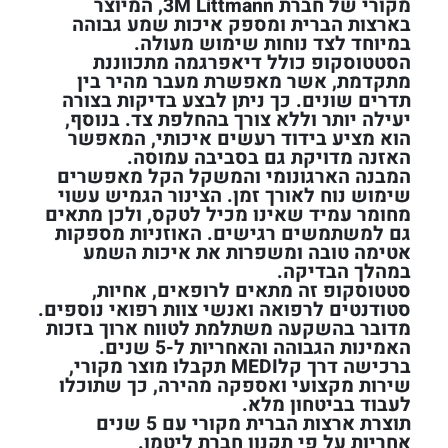
מקורי של חברת 3M Littmann, המיוצר
בארצות הברית ומספק איכות שמע גבוהה
במיוחד לצד נוחות שימוש מעולה.
הסטטוסקופ כולל דיאפרגמה מתכווננת
מתקדמת, אשר מאפשרת מעבר מהיר בין
תדרים שונים. כך ניתן לבצע בדיקות בצורה
יעילה יותר וללא צורך בהחלפת צד. בנוסף,
הוא מציע בידוד רעשים איכותי, המאפשר
האזנה מדויקת גם בסביבה עמוסה.
המבנה הארגונומי והמשקל הקל מאפשרים
שימוש נוח לאורך זמן. הצינור הגמיש עשוי
מחומר עמיד שאינו מכיל לטקס, ולכן מתאים
גם למשתמשים רגישים. האוזניות מספקות
אטימה טובה ומשפרות את איכות השמע
במהלך הבדיקה.
סטטוסקופ זה מתאים לרופאים, אחיות,
סטודנטים לרפואה ואנשי צוות רפואי נוספים.
מדובר בהשקעה משתלמת לטווח ארוך בזכות
האמינות הגבוהה והאחריות ל-5 שנים.
ברכישה דרך קלMEDI תקבלו מוצר מקורי,
שירות מקצועי ואספקה מהירה, כך שתוכלו
לעבוד בביטחון מלא.
תוצרת ארצ
ות הברית מקורי עם 5 שנים
אחריות על פי תקנון חברת ליטמן.