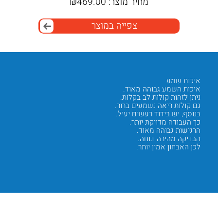
מחיר מוצר:
469.00
₪
מח
צפייה במוצר
איכות שמע
נוחות ש
איכות השמע גבוהה מאוד.
הסטטוס
ניתן לזהות קולות לב בקלות.
הוא נוח
גם קולות ריאה נשמעים ברור.
המבנה א
בנוסף, יש בידוד רעשים יעיל.
הצינור 
כך העבודה מדויקת יותר.
האוזניו
הרגישות גבוהה מאוד.
כך העבו
הבדיקה מהירה ונוחה.
השליטה
לכן האבחון אמין יותר.
לכן אין
Next
Previous