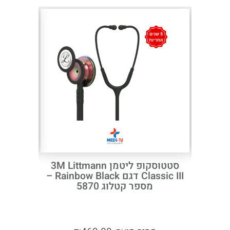
Next
Previous
סטטוסקופ ליטמן קלאסיק 3 שחור
סטטוסקופ ליטמן 3M Littmann
Classic III דגם Rainbow Black –
5622 מקורי – אחריות 5 שנים
מספר קטלוג 5870
מ