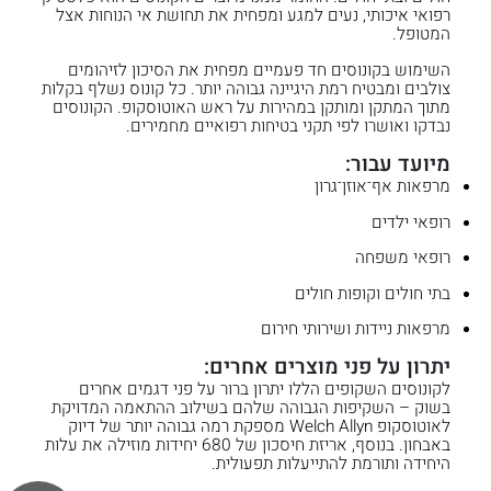
רפואי איכותי, נעים למגע ומפחית את תחושת אי הנוחות אצל
המטופל.
השימוש בקונוסים חד פעמיים מפחית את הסיכון לזיהומים
צולבים ומבטיח רמת היגיינה גבוהה יותר. כל קונוס נשלף בקלות
מתוך המתקן ומותקן במהירות על ראש האוטוסקופ. הקונוסים
נבדקו ואושרו לפי תקני בטיחות רפואיים מחמירים.
מיועד עבור:
מרפאות אף־אוזן־גרון
רופאי ילדים
רופאי משפחה
בתי חולים וקופות חולים
מרפאות ניידות ושירותי חירום
יתרון על פני מוצרים אחרים:
לקונוסים השקופים הללו יתרון ברור על פני דגמים אחרים
בשוק – השקיפות הגבוהה שלהם בשילוב ההתאמה המדויקת
לאוטוסקופ Welch Allyn מספקת רמה גבוהה יותר של דיוק
באבחון. בנוסף, אריזת חיסכון של 680 יחידות מוזילה את עלות
היחידה ותורמת להתייעלות תפעולית.