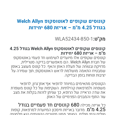
קונוסים שקופים לאוטוסקופ Welch Allyn
בגודל 4.25 מ"מ – אריזת 680 יחידות
מק"ט:
WLA52434-850-1
קונוסים שקופים לאוטוסקופ Welch Allyn בגודל 4.25
מ"מ – אריזת 680 יחידות
קונוסים שקופים אלו מיועדים לשימוש חד פעמי באוטוסקופ
של חברת Welch Allyn. הם מאפשרים בדיקה סטרילית,
מדויקת ובטוחה של תעלת האוזן והאף. כל קונוס מעוצב באופן
שמבטיח התאמה מושלמת לראש האוטוסקופ, תוך שמירה על
יציבות ונוחות בזמן הבדיקה.
הקונוסים מתאימים במיוחד לרופאי אף־אוזן־גרון, לרופאי
משפחה ולמרפאות קהילתיות. השקיפות של כל קונוס משפרת
את שדה הראייה של הרופא, כך שניתן לזהות בקלות את מצב
עור התוף והמבנים הפנימיים של האוזן.
680 קונוסים חד פעמיים בגודל
כל אריזה מכילה
4.25 מ"מ
. מדובר באריזת חיסכון המיועדת למרפאות, קופות
חולים ובתי חולים. החומר ממנו מיוצרים הקונוסים הוא פלסטיק