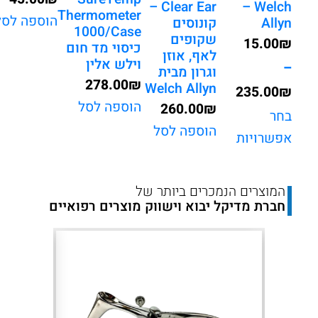
Clear Ear –
– Welch
Thermometer
הוספה לסל
Allyn
קונוסים
1000/Case
שקופים
15.00
₪
כיסוי מד חום
לאף, אוזן
וילש אלין
–
וגרון מבית
278.00
₪
Welch Allyn
235.00
₪
הוספה לסל
260.00
₪
טווח
בחר
הוספה לסל
אפשרויות
מחירים:
עד
המוצרים הנמכרים ביותר של
חברת מדיקל יבוא וישווק מוצרים רפואיים