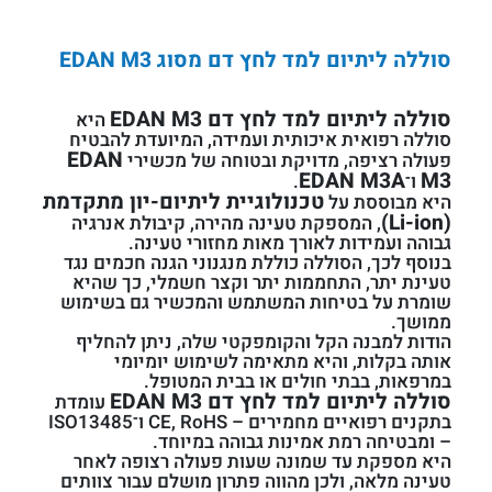
סוללה ליתיום למד לחץ דם מסוג EDAN M3
סוללה ליתיום למד לחץ דם EDAN M3
היא
סוללה רפואית איכותית ועמידה, המיועדת להבטיח
EDAN
פעולה רציפה, מדויקת ובטוחה של מכשירי
EDAN M3A
M3
ו־
.
טכנולוגיית ליתיום-יון מתקדמת
היא מבוססת על
(Li-ion)
, המספקת טעינה מהירה, קיבולת אנרגיה
גבוהה ועמידות לאורך מאות מחזורי טעינה.
בנוסף לכך, הסוללה כוללת מנגנוני הגנה חכמים נגד
טעינת יתר, התחממות יתר וקצר חשמלי, כך שהיא
שומרת על בטיחות המשתמש והמכשיר גם בשימוש
ממושך.
הודות למבנה הקל והקומפקטי שלה, ניתן להחליף
אותה בקלות, והיא מתאימה לשימוש יומיומי
במרפאות, בבתי חולים או בבית המטופל.
סוללה ליתיום למד לחץ דם EDAN M3
עומדת
בתקנים רפואיים מחמירים – CE, RoHS ו־ISO13485
– ומבטיחה רמת אמינות גבוהה במיוחד.
היא מספקת עד שמונה שעות פעולה רצופה לאחר
טעינה מלאה, ולכן מהווה פתרון מושלם עבור צוותים