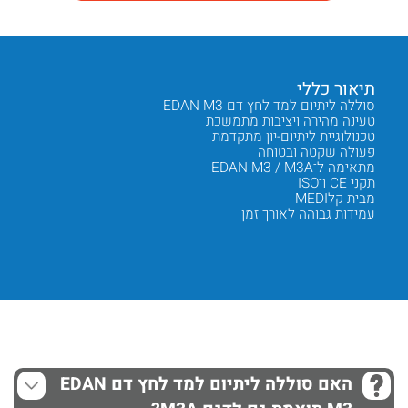
תיאור כללי
יתרונו
סוללה ליתיום למד לחץ דם EDAN M3
טעינה מ
טעינה מהירה ויציבות מתמשכת
פעולה ר
טכנולוגיית ליתיום-יון מתקדמת
בטיחות
פעולה שקטה ובטוחה
התאמה מ
מתאימה ל־EDAN M3 / M3A
משקל קל
תקני CE ו־ISO
חיי סול
מבית קלMEDI
הגנה מפ
עמידות גבוהה לאורך זמן
מוצר רפ
Next
Previous
האם סוללה ליתיום למד לחץ דם EDAN