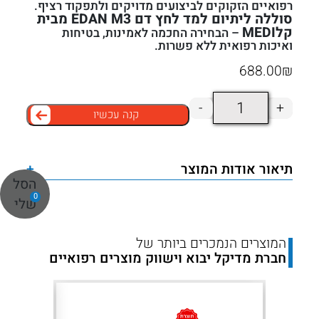
רפואיים הזקוקים לביצועים מדויקים ולתפקוד רציף.
סוללה ליתיום למד לחץ דם EDAN M3 מבית
קלMEDI
– הבחירה החכמה לאמינות, בטיחות
ואיכות רפואית ללא פשרות.
688.00
₪
כמות
-
+
קנה עכשיו
של
סוללה
ליתיום
תיאור אודות המוצר
+
למד
הסל
0
לחץ
שלי
דם
מסוג
המוצרים הנמכרים ביותר של
חברת מדיקל יבוא וישווק מוצרים רפואיים
EDAN
M3