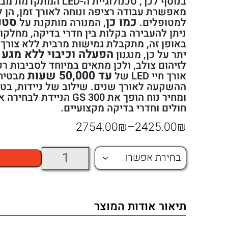
בנוסף לכך, טכנולוגיית ה-LED המתקדמת מבטיחה
מאפשרת עבודה רציפה ונוחה לאורך זמן, הן לצ
כמו כן
סטנד
למטופלים.
, המנורה מותקנת על
ניתן להעבירה בקלות בין חדרי בדיקה, מחלקו
באופן זה, מתקבלת גמישות מרבית ללא צורך
הפעלה וכיבוי ללא מגע
יתר על כן, מנגנון
מ
לזיהום צולב, ולכן מתאים במיוחד לסביבות ר
עד 50,000 שעות
אורך חיי LED של
מבטיח 
ההשקעה לאורך שנים. שילוב של ניידות, בטיח
ומחיר נוח הופך את GS 300 ה
חולים וחדרי בדיקה מקצועיים.
טווח
2754.00
₪
–
2425.00
₪
מחירים:
כמות
של
עד
מנורת
תיאור אודות המוצר
בדיקה
Welch