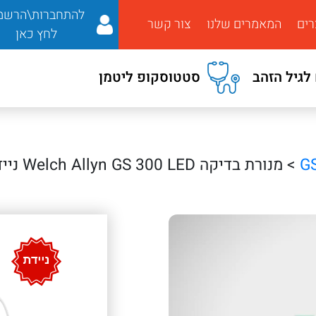
להתחברות\הרשמ
רים
המאמרים שלנו
צור קשר
לחץ כאן
לגיל הזהב
סטטוסקופ ליטמן
> מנורת בדיקה Welch Allyn GS 300 LED ניידת / קיר – תאורה קלינית מתקדמת