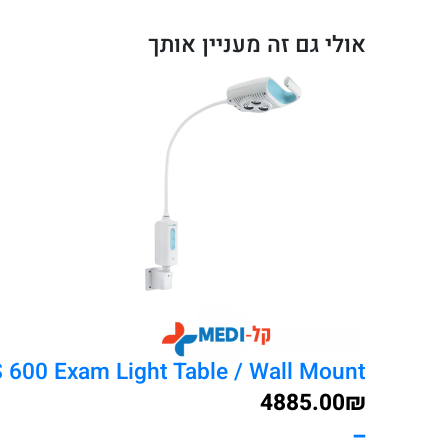
Allyn
אולי גם זה מעניין אותך
GS
300
LED
ניידת
/
קיר
–
תאורה
קלינית
מתקדמת
lch Allyn GS 600 Exam Light Table / Wall Mount
4885.00
₪
–