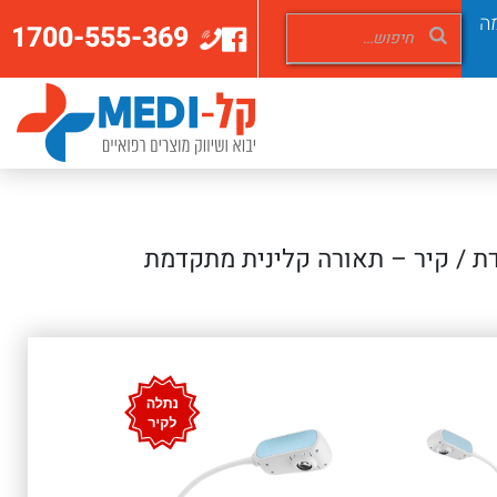
ה
1700-555-369