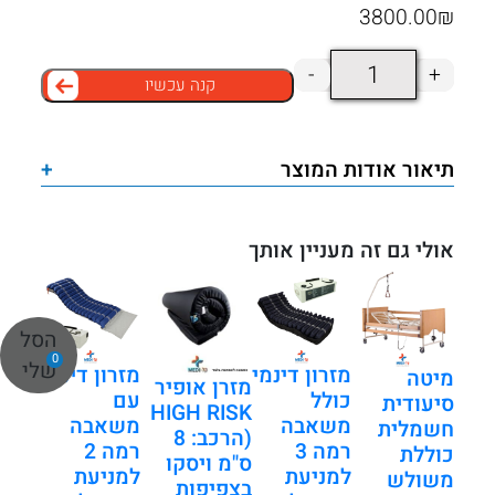
3800.00
₪
כמות
-
+
קנה עכשיו
של
מזרון
דינמי
תיאור אודות המוצר
+
כולל
משאבה
רמה
אולי גם זה מעניין אותך
4
למניעת
הסל
פצעי
0
שלי
לחץ
מזרון דינמי
מזרון דינמי
מיטה
מזרן אופיר
כולל
עם
סיעודית
HIGH RISK
משאבה
משאבה
חשמלית
(הרכב: 8
רמה 3
רמה 2
כוללת
ס"מ ויסקו
למניעת
למניעת
משולש
בצפיפות