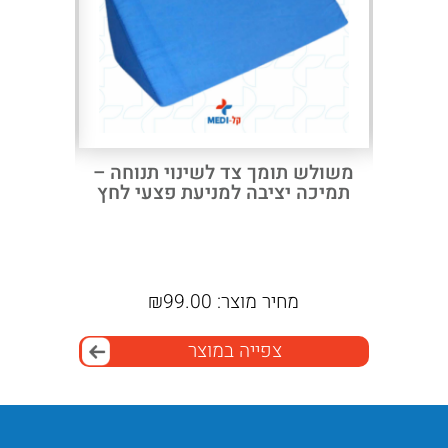
Next
Previous
ת פצעי
משולש תומך צד לשינוי תנוחה –
ווסט מר
תמיכה יציבה למניעת פצעי לחץ
גלגלים 
מחיר מוצר:
99.00
₪
מ
צפייה במוצר