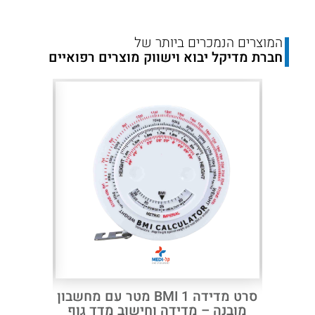
המוצרים הנמכרים ביותר של
חברת מדיקל יבוא וישווק מוצרים רפואיים
Next
Previous
מטליות חיטוי 70% אלכוהול Dr.
סרט מדידה BMI 1 מטר עם מחשבון
מובנה – מדידה וחישוב מדד גוף
rmasonic