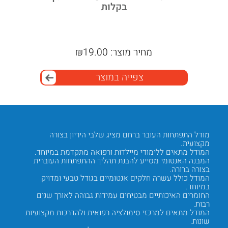
בקלות
מחיר מוצר:
19.00
₪
מ
צפייה במוצר
ל
מודל התפתחות העובר ברחם מציג שלבי היריון בצורה
מודל ה
מקצועית.
ולאוניב
המודל מתאים ללימודי מיילדות ורפואה מתקדמת במיוחד.
המודל מ
המבנה האנטומי מסייע להבנת תהליך ההתפתחות העוברית
ברחם.
בצורה ברורה.
הסטודנט
המודל כולל עשרה חלקים אנטומיים בגודל טבעי ומדויק
השיעורי
במיוחד.
המודל מ
החומרים האיכותיים מבטיחים עמידות גבוהה לאורך שנים
מדויקת.
איים
רבות.
המוצר מ
המודל מתאים למרכזי סימולציה רפואית ולהדרכות מקצועיות
מתקדמו
ונים
שונות.
המבנה ה