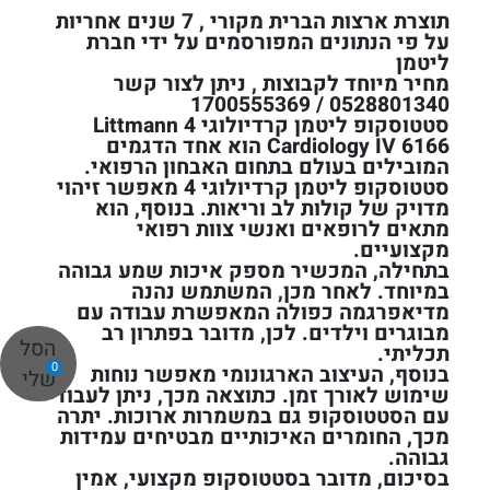
תוצרת ארצות הברית מקורי , 7 שנים אחריות
על פי הנתונים המפורסמים על ידי חברת
ליטמן
מחיר מיוחד לקבוצות , ניתן לצור קשר
0528801340 / 1700555369
סטטוסקופ ליטמן קרדיולוגי 4 Littmann
Cardiology IV 6166 הוא אחד הדגמים
המובילים בעולם בתחום האבחון הרפואי.
סטטוסקופ ליטמן קרדיולוגי 4 מאפשר זיהוי
מדויק של קולות לב וריאות. בנוסף, הוא
מתאים לרופאים ואנשי צוות רפואי
מקצועיים.
בתחילה, המכשיר מספק איכות שמע גבוהה
במיוחד. לאחר מכן, המשתמש נהנה
מדיאפרגמה כפולה המאפשרת עבודה עם
מבוגרים וילדים. לכן, מדובר בפתרון רב
הסל
תכליתי.
0
בנוסף, העיצוב הארגונומי מאפשר נוחות
שלי
שימוש לאורך זמן. כתוצאה מכך, ניתן לעבוד
עם הסטטוסקופ גם במשמרות ארוכות. יתרה
מכך, החומרים האיכותיים מבטיחים עמידות
גבוהה.
בסיכום, מדובר בסטטוסקופ מקצועי, אמין