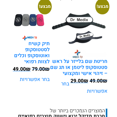
מבצע!
מבצע!
תיק קשיח
לסטטוסקופ
ואוטוסקופ וכלים
חריטת שם בלייזר על ראש
לצוות רפואי
סטטוסקופ ליטמן או תג שם
המחיר
המחיר
49.00
₪
79.00
₪
– זיהוי אישי ומקצועי
המקורי
הנוכחי
בחר אפשרויות
המחיר
המחיר
29.00
₪
49.00
₪
היה:
הוא:
בחר
המקורי
הנוכחי
49.00.
₪79.00.
אפשרויות
היה:
הוא:
₪29.00.
₪49.00.
המוצרים הנמכרים ביותר של
חברת מדיקל יבוא וישווק מוצרים רפואיים