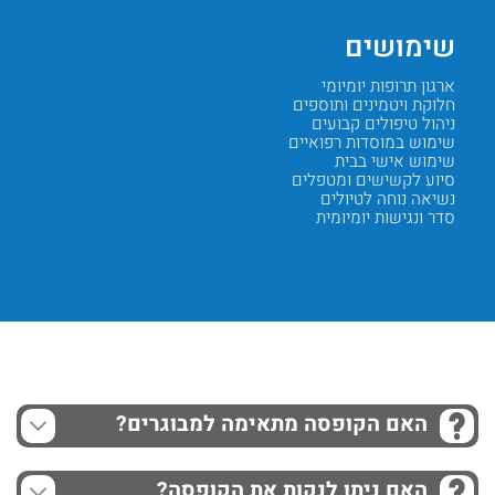
שימושים
יתרו
ארגון תרופות יומיומי
חלוקה ל־7 ימ
חלוקת ויטמינים ותוספים
4 תאים בכל יום
ניהול טיפולים קבועים
צבעים ל
שימוש במוסדות רפואיים
סגירה ב
שימוש אישי בבית
נוח לנש
סיוע לקשישים ומטפלים
עמיד לא
נשיאה נוחה לטיולים
מתאים ל
סדר ונגישות יומיומית
פתרון א
Next
Previous
האם הקופסה מתאימה למבוגרים?
האם ניתן לנקות את הקופסה?