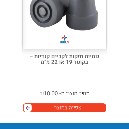
Next
Previous
ורגי
גומיות חזקות לקביים קנדיות –
משאבת ס
תית
בקוטר 19 או 22 מ"מ
מחיר מוצר:
מ-
10.00
₪
צפייה במוצר