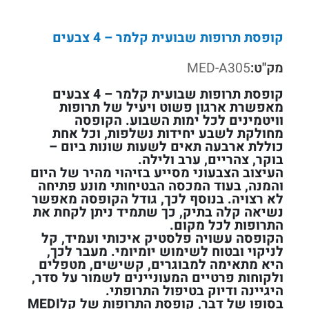
קופסת תרופות שבועית קלמר – 4 צבעים
מק"ט:
MED-A305
קופסת תרופות שבועית קלמר – 4 צבעים
מאפשרת ארגון פשוט ויעיל של תרופות
וויטמינים לכל ימות השבוע. הקופסה
מחולקת לשבע יחידות נשלפות, וכל אחת
כוללת ארבעה תאים לשעות שונות ביום –
בוקר, צהריים, ערב ולילה.
העיצוב הצבעוני מסייע בזיהוי מהיר של היום
והמנה, בעוד המכסה הבטיחותי מונע פתיחה
לא רצויה. בנוסף לכך, גודל הקופסה מאפשר
נשיאה קלה בתיק, כך שתמיד ניתן לקחת את
התרופות לכל מקום.
הקופסה עשויה פלסטיק איכותי ועמיד, קל
לניקוי ובטוח לשימוש יומיומי. מעבר לכך,
היא מתאימה למבוגרים, קשישים, מטפלים
ולקוחות פרטיים המעוניינים לשמור על סדר,
היגיינה ודיוק בטיפול התרופתי.
בסופו של דבר, קופסת התרופות של קלMEDI