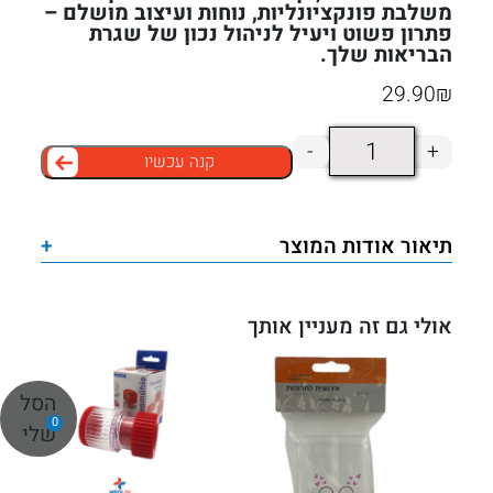
משלבת פונקציונליות, נוחות ועיצוב מושלם –
פתרון פשוט ויעיל לניהול נכון של שגרת
הבריאות שלך.
29.90
₪
כמות
-
+
קנה עכשיו
של
קופסת
תרופות
תיאור אודות המוצר
+
שבועית
קלמר
–
אולי גם זה מעניין אותך
4
צבעים
הסל
0
שלי