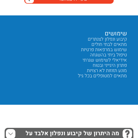
שימושים
יתרונו
קיבוע ונפלון לצנתרים
חומר אל
מתאים לבתי חולים
נוחות ג
שימוש במרפאות פרטיות
סטרילי 
טיפול ביתי בהשגחה
אריזה של 50 י
אידיאלי לשימוש שגרתי
קל להח
פתרון היגייני ובטוח
מונע גיר
מונע תזוזות לא רצויות
מתאים ל
מתאים למטופלים בכל גיל
שימוש 
Next
Previous
מה היתרון של קיבוע ונפלון אלבד על