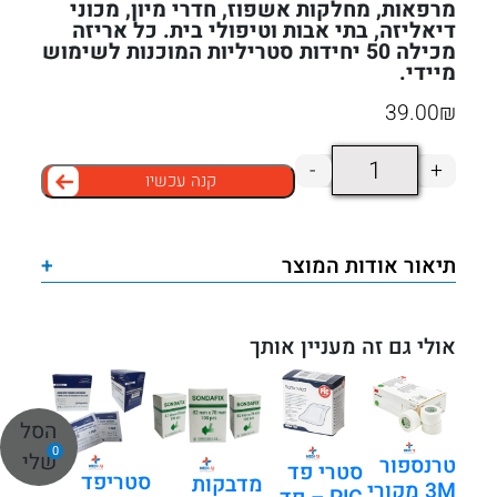
מרפאות, מחלקות אשפוז, חדרי מיון, מכוני
דיאליזה, בתי אבות וטיפולי בית. כל אריזה
מכילה 50 יחידות סטריליות המוכנות לשימוש
מיידי.
39.00
₪
כמות
-
+
קנה עכשיו
של
קיבוע
ונפלון
תיאור אודות המוצר
+
אלבד
6×8
ס"מ
אולי גם זה מעניין אותך
|
50
הסל
יחידות
0
שלי
טרנספור
באריזה
סטרי פד
סטריפד
מדבקות
3M מקורי