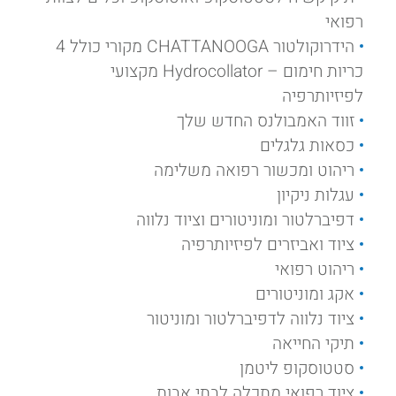
רפואי
הידרוקולטור CHATTANOOGA מקורי כולל 4
כריות חימום – Hydrocollator מקצועי
לפיזיותרפיה
זווד האמבולנס החדש שלך
כסאות גלגלים
ריהוט ומכשור רפואה משלימה
עגלות ניקיון
דפיברלטור ומוניטורים וציוד נלווה
ציוד ואביזרים לפיזיותרפיה
ריהוט רפואי
אקג ומוניטורים
ציוד נלווה לדפיברלטור ומוניטור
תיקי החייאה
סטטוסקופ ליטמן
ציוד רפואי מתכלה לבתי אבות