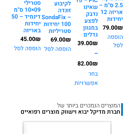
PIC – פד
סטרילי
לקיבוע
2.5 ס"מ –
שאינו
09×10 ס"מ
זונדה
אריזה 12
נדבק
דינמיד – 50
SondaFix –
יחידות
לפצע
יחידות
100 יחידות
במגוון
79.00
₪
באריזה
סטריליות
גדלים
הוספה
45.00
₪
69.00
₪
39.00
₪
לסל
הוספה לסל
הוספה לסל
–
82.00
₪
טווח
בחר
אפשרויות
מחירים:
עד
המוצרים הנמכרים ביותר של
חברת מדיקל יבוא וישווק מוצרים רפואיים