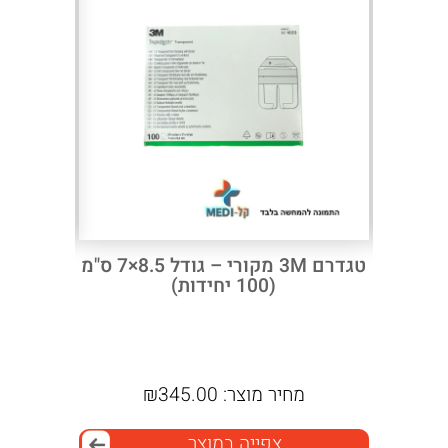
Next
Previous
פלסטר ניילון טרנספור PIC 2.5 ס"מ
טגדרם 3M מקורי – גודל 8.5×7 ס"מ
פלסטר
(100 יחידות)
באריזה של 80 יחידות
מחיר מוצר:
345.00
₪
צפייה במוצר