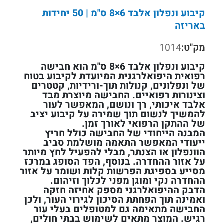
קיבוע ונפלון אלבד 6×8 ס"מ | 50 יחידות
באריזה
מק"ט:
1014
קיבוע ונפלון אלבד 6×8 ס"מ הוא חבישה
רפואית היפואלרגנית המיועדת לקיבוע בטוח
של ונפלונים, קנולות תוך-ורידיות, קטטרים
וצינורות רפואיים. החבישה מיוצרת מבד
אלבד איכותי, רך ונושם, המאפשר לעור
להמשיך לנשום תוך שמירה על קיבוע יציב
של ההתקן הרפואי לאורך זמן.
המבנה הייחודי של החבישה כולל חריץ
ייעודי המאפשר התאמה מושלמת סביב
הוונפלון או הצנתר, מבלי להפעיל לחץ מיותר
על אזור ההחדרה. בנוסף, הפד הסופג במרכז
מסייע בספיגת הפרשות קלות ושומר על אזור
ההחדרה נקי ומוגן מפני לכלוך וזיהום.
הדבק ההיפואלרגני מספק אחיזה חזקה
ואמינה תוך הפחתת הסיכון לגירוי העור, ולכן
החבישה מתאימה גם למטופלים בעלי עור
רגיש. המוצר מתאים לשימוש בבתי חולים,