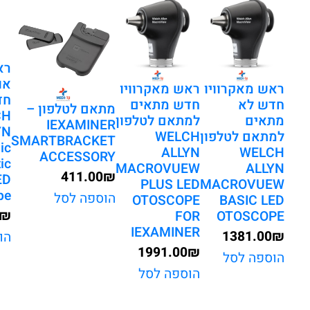
ידית
ליתיום
חדשה
עם
רא
או
מתאם
ראש מאקרוויו
ראש מאקרוויו
חד
לטלפון
חדש לא
חדש מתאים
מתאם לטלפון –
CH
מתאים
למתאם לטלפון
ונרתיק
IEXAMINER
YN
למתאם לטלפון
WELCH
SMARTBRACKET
PANOPTIC
ic
ALLYN
WELCH
ACCESSORY
PLUS
ic
MACROVUEW
ALLYN
411.00
₪
ED
IEXAMINER
PLUS LED
MACROVUEW
pe
הוספה לסל
OTOSCOPE
BASIC LED
KIT
₪
FOR
OTOSCOPE
IEXAMINER
1381.00
₪
הו
1991.00
₪
הוספה לסל
הוספה לסל