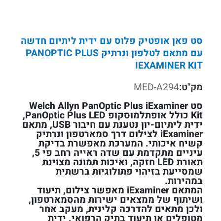
סט פאן אופטיק פלוס עם ידית ליתיום חדשה
עם מתאם לטלפון ונרתיק PANOPTIC PLUS
IEXAMINER KIT
מק"ט:
MED-A294
סט Welch Allyn PanOptic Plus iExaminer
Kit כולל אופתלמוסקופ PanOptic Plus LED,
ידית ליתיום-יון נטענת עם חיבור USB, מתאם
iExaminer לצילום דרך סמארטפון ונרתיק
קשיח איכותי. המערכת מאפשרת בדיקת
עיניים מתקדמת עם שדה ראייה רחב פי 5,
תאורת LED חזקה, ואיכות תמונה מצוינת
שמסייעת בזיהוי פתולוגיות ברשתית
במהירות.
המתאם iExaminer מאפשר צילום, תיעוד
ושיתוף של ממצאים ישירות מהסמארטפון,
ולכן מתאים להדרכה קלינית, מעקב אחר
מטופלים או תיעוד בתיק הרפואי. ידית