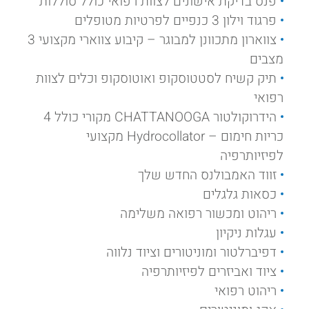
פנס בדיקת אישונים לצוות רפואי כולל סוללות
פרגוד וילון 3 כנפיים לפרטיות מטופלים
צווארון מתכוונן למבוגר – קיבוע צווארי מקצועי 3
מצבים
תיק קשיח לסטטוסקופ ואוטוסקופ וכלים לצוות
רפואי
הידרוקולטור CHATTANOOGA מקורי כולל 4
כריות חימום – Hydrocollator מקצועי
לפיזיותרפיה
זווד האמבולנס החדש שלך
כסאות גלגלים
ריהוט ומכשור רפואה משלימה
עגלות ניקיון
דפיברלטור ומוניטורים וציוד נלווה
ציוד ואביזרים לפיזיותרפיה
ריהוט רפואי