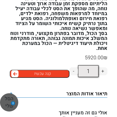
הליתיום מספקת זמן עבודה ארוך וטעינה
נוחה, מה שהופך את הסט לכלי עבודה יעיל
במיוחד למרפאות משפחה, רפואת ילדים,
רפואת חירום ואופתלמולוגיה. הסט מגיע
בתוך נרתיק קשיח איכותי השומר על הציוד
ומאפשר נשיאה נוחה.
בסך הכול, מדובר בפתרון מקצועי, מודרני ונוח
המשלב איכות תמונה גבוהה, תאורה מתקדמת
ויכולת תיעוד דיגיטלית — הכול במערכת
אחת.
5920.00
₪
כמות
-
+
קנה עכשיו
של
סט
פאן
תיאור אודות המוצר
+
אופטיק
הסל
0
פלוס
שלי
עם
אולי גם זה מעניין אותך