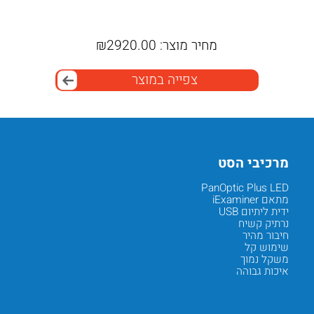
מחיר מוצר:
2920.00
₪
מח
צפייה במוצר
מרכיבי הסט
יתרונו
PanOptic Plus LED
שדה ראי
מתאם iExaminer
תאורת LED מתקדמת
ידית ליתיום USB
צילום קל
נרתיק קשיח
תיעוד ב
חיבור מהיר
שיתוף 
שימוש קל
תמונה 
משקל נמוך
הדרכה ר
איכות גבוהה
מעקב מ
Next
Previous