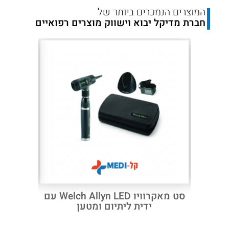
המוצרים הנמכרים ביותר של
חברת מדיקל יבוא וישווק מוצרים רפואיים
Next
Previous
3.5V
סט מאקרוויו Welch Allyn LED עם
ערכת או
ידית ליתיום ומטען
שתי 