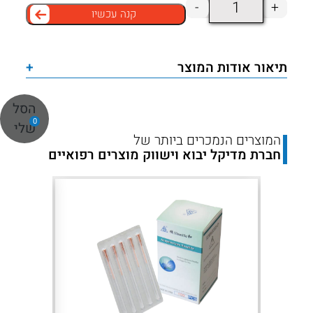
כמות
-
+
קנה עכשיו
של
נרות
הופי
תיאור אודות המוצר
+
דונג
דבורים
הסל
BEWAX
0
שלי
–
המוצרים הנמכרים ביותר של
חברת מדיקל יבוא וישווק מוצרים רפואיים
100%
טבעיים
לטיפול
ורוגע
Next
Previous