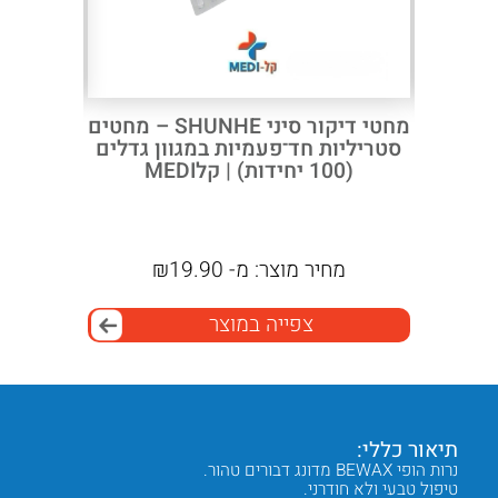
מחטי דיקור סיני HUANQIU –
מחטי דיקור סיני SHUNHE – מחטים
כרית ט
 לשימוש
סטריליות חד־פעמיות במגוון גדלים
(100 יחידות) | קלMEDI
מחיר מוצר:
מ-
19.90
₪
מח
צפייה במוצר
תיאור כללי:
שימוש
נרות הופי BEWAX מדונג דבורים טהור.
ניקוי א
טיפול טבעי ולא חודרני.
טיפול ב