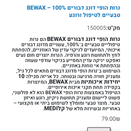
נרות הופי דונג דבורים BEWAX – 100%
טבעיים לטיפול ורוגע
מק"ט:
150005
נרות הופי דונג דבורים BEWAX
הם נרות
טיפוליים טבעיים ב־100%, עשויים מדונג דבורים
איכותי, המיועדים לניקוי עדין של האוזניים, להפחתת
לחץ ולתחושת רוגע והרפיה. הנרות יוצרים חום נעים
ואפקט יניקה עדין המסייע בניקוי עודפי שעווה
ובהפחתת אי נוחות באוזניים.
השימוש ב־נרות הופי מדונג דבורים מתאים לכל גיל,
10
ומעניק חוויה מרגיעה ובטוחה. כל אריזה מכילה
יחידות איכותיות
BEWAX
מבית
, המיוצרות
בקפידה תחת תקני איכות אירופיים.
הטיפול באמצעות נרות הופי BEWAX הוא לא פולשני,
פשוט ליישום ומעניק תחושת ניקיון, רוגע ואיזון
טבעי. מוצר טבעי ומומלץ לשימוש ביתי או מקצועי –
קלMEDI
באחריות ובשירות מלא של
.
79.00
₪