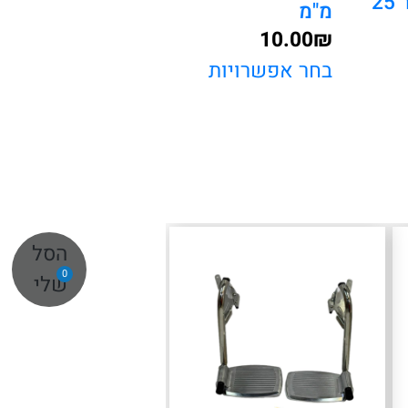
גומיות להליכון – למניעת החלקה, בקוטר 25
מ"מ
10.00
₪
בחר אפשרויות
הסל
0
שלי