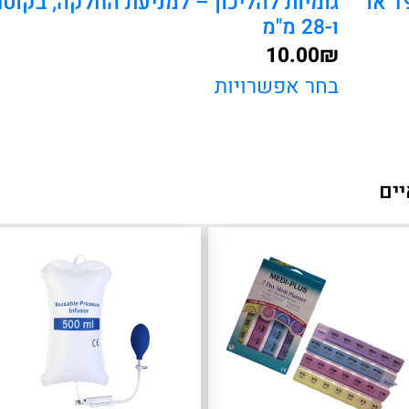
גומיות חזקות לקביים קנדיות – בקוטר 19 או
ו-28 מ"מ
10.00
₪
בחר אפשרויות
יים