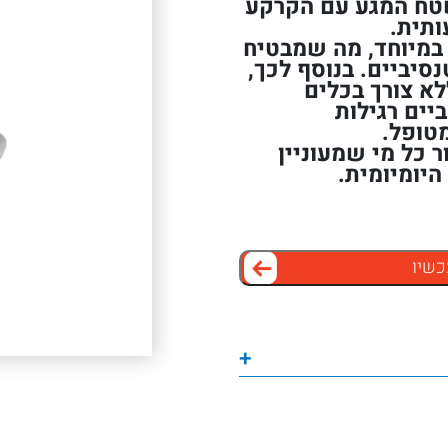
שטח המגע עם הקרקע
ותית.
י במיוחד, מה שמבטיח
סיביים. בנוסף לכך,
א צורך בכלים
יים רגילות
טופל.
ר כל מי שמעוניין
היומיומית.
כשיו
+