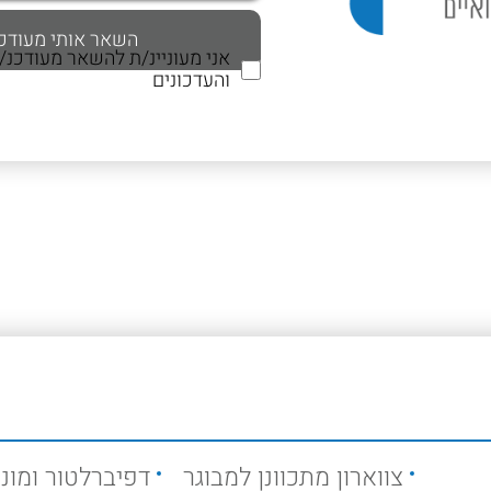
אני מעוניינ/ת להשאר מעודכנ
והעדכונים
צווארון מתכוונן למבוגר
דפיברלטור ומוני