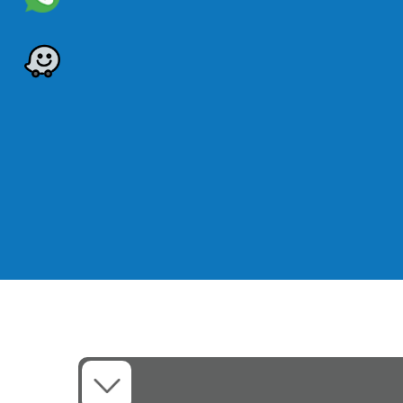
תאימות רחבה
ראשית, SureTemp Plus.
בנוסף, LXI ו-CSM.
כתוצאה מכך, שימוש רציף.
כמו כן, ללא החלפת מערכת.
לכן, חיסכון בעלויות.
יתרה מכך, גמישות ציוד.
בסופו של דבר, פתרון נוח.