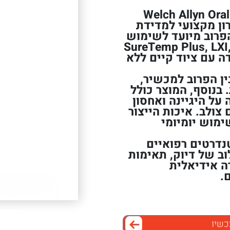
Welch Allyn Oral Temperatur
Probe מספק פתרון מקצועי למדידת
הפרוב מיועד לשימוש
רי SureTemp Plus, LXI, CSM, VSM
עבודה עם ציוד קיים ללא
בה בין הפרוב למכשיר,
 בנוסף, המוצר כולל
Well Assem) לשמירה על היגיינה ואחסון
 צולב. איכות הייצור
מוש יומיומי
נדרטים רפואיים
ב של דיוק, תאימות
ה אידיאלית
.
כשיו