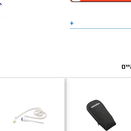
+
יים