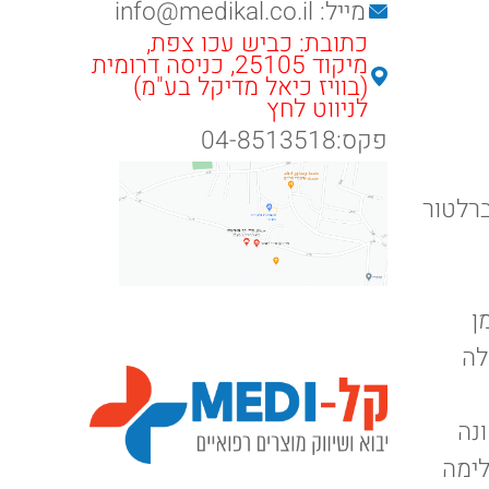
מייל: info@medikal.co.il
כתובת: כביש עכו צפת,
מיקוד 25105, כניסה דרומית
(בוויז כיאל מדיקל בע"מ)
לניווט לחץ
פקס:04-8513518
ברלטור
ן
לה
נה
לימה