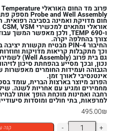
פרוב מד החום האוראלי e
 and Well Assembly
חום מדויקת ואמינה בסביבה רפואית. 
אוראלי ומתאים למכשי
ו-TEMP 690, ולכן מאפשר המשך 
צורך בהחלפה יקרה.
החיבור 4-PIN מבטיח תקשורת יצי
וכך מתקבלות קריאות מדויקות וחוזרות.
גם בית פרוב (bly
נכון, ובכך מסייע בהפחתת סיכון לזיהום
הגבוהה ועמידות החומרים מאפשרות שי
אינטנסיבי לאורך זמן.
הפרוב מיוצר בארצות הברית, עומד בסט
מחמירים ומגיע עם אחריות לשנה. שילו
רחבה ואמינות מוכחת הופך אותו לבחיר
למרפאות, בתי חולים ומוסדות סיעודיים
495.00
₪
כמות
-
+
קנה ע