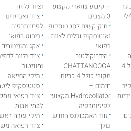
וגר
– קיבוע צווארי מקצועי
וציוד נלווה
לי
3 מצבים
ציוד ואביזרים
תיק קשיח לסטטוסקופ
לפיזיותרפיה
ואוטוסקופ וכלים לצוות
ריהוט רפואי
רפואי
אקג ומוניטורים
ה
הידרוקולטור
ציוד נלווה לדפי
עמוד אנפוזיה ניקל 4
CHATTANOOGA
ומוניטור
מקורי כולל 4 כריות
תיקי החייאה
יר
חימום –
סטטוסקופ ליטמ
דיות
Hydrocollator מקצועי
ציוד רפואי מתכ
לפיזיותרפיה
לבתי אבות
ים
זווד האמבולנס החדש
תיקי עזרה ראשו
שלך
ציוד רפואה מש