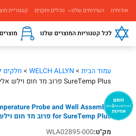
אודותינו
השירותים שלנו
נוהלים ותקנים
קטגוריית מוצ
לכל קטגוריות המוצרים שלנו
מוצרים 
עמוד הבית
>
WELCH ALLYN
>
חלקים ל
SureTemp Plus פרוב מד חום וילש אלין
emperature Probe and Well Assembly
for SureTemp Plus פרוב מד חום וילש אלין
מק"ט:
WLA02895-000