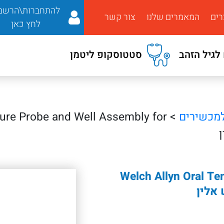
להתחברות\הרשמ
רים
המאמרים שלנו
צור קשר
לחץ כאן
לגיל הזהב
סטטוסקופ ליטמן
מכשירים
ture Probe and Well Assembly for
Welch Allyn Oral T