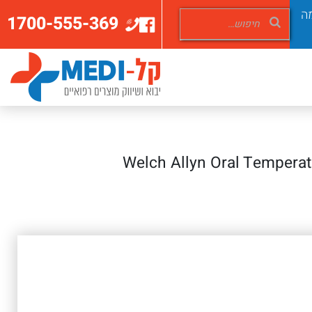
ה
1700-555-369
> Welch Allyn Oral Tempera