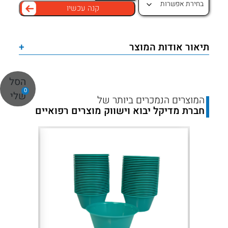
קנה עכשיו
שק
מרובע
עמיד
תיאור אודות המוצר
+
לאוגר
כביסה
הסל
–
0
שלי
במבחר
המוצרים הנמכרים ביותר של
חברת מדיקל יבוא וישווק מוצרים רפואיים
צבעים
Next
Previous