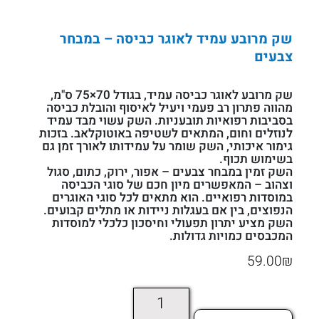
שק מרובע עמיד לאוגר כביסה – במבחר
צבעים
שק מרובע לאוגר כביסה עמיד, בגודל 70×75 ס"מ,
מהווה פתרון רב פעמי ויעיל לאיסוף והובלת כביסה
בסביבות רפואיות תובעניות. השק עשוי מבד עמיד
לנוזלים וחום, המתאים לשטיפה באוטוקלאב. בזכות
גימור איכותי, השק שומר על עמידותו לאורך זמן גם
בשימוש תכוף.
השק זמין במבחר צבעים – אפור, ירוק, כתום, סגול
וצהוב – המאפשרים מיון חכם של סוגי הכביסה
במוסדות רפואיים. הוא מתאים לכל סוגי האוגרים
הנפוצים, בין אם בעגלות ניידות או מתלים קבועים.
השק מציע יתרון תפעולי וחיסכון כלכלי למוסדות
המכבסים כמויות גדולות.
59.00
₪
כמות
של