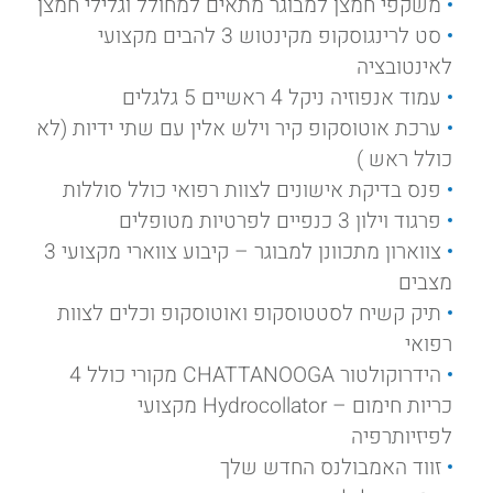
משקפי חמצן למבוגר מתאים למחולל וגלילי חמצן
סט לרינגוסקופ מקינטוש 3 להבים מקצועי
לאינטובציה
עמוד אנפוזיה ניקל 4 ראשיים 5 גלגלים
ערכת אוטוסקופ קיר וילש אלין עם שתי ידיות (לא
כולל ראש )
פנס בדיקת אישונים לצוות רפואי כולל סוללות
פרגוד וילון 3 כנפיים לפרטיות מטופלים
צווארון מתכוונן למבוגר – קיבוע צווארי מקצועי 3
מצבים
תיק קשיח לסטטוסקופ ואוטוסקופ וכלים לצוות
רפואי
הידרוקולטור CHATTANOOGA מקורי כולל 4
כריות חימום – Hydrocollator מקצועי
לפיזיותרפיה
זווד האמבולנס החדש שלך