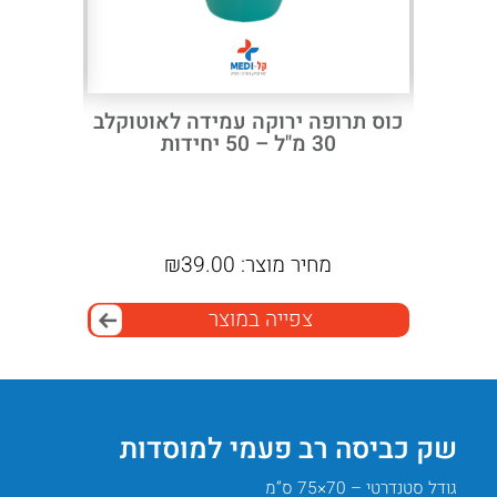
– קצר /
כוס תרופה ירוקה עמידה לאוטוקלב
שוליי
30 מ"ל – 50 יחידות
מקצו
מחיר מוצר:
39.00
₪
מ
צפייה במוצר
שק כביסה רב פעמי למוסדות
צבעים
גודל סטנדרטי – 70×75 ס”מ
זמין באפ