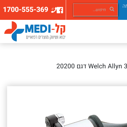
ה
1700-555-369