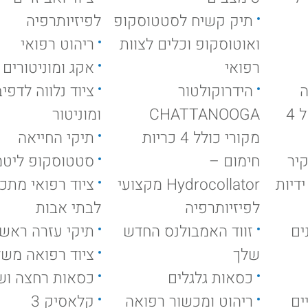
תיק קשיח לסטטוסקופ
לפיזיותרפיה
ואוטוסקופ וכלים לצוות
ריהוט רפואי
רפואי
אקג ומוניטורים
ה
הידרוקולטור
ציוד נלווה לדפי
עמוד אנפוזיה ניקל 4
CHATTANOOGA
ומוניטור
מקורי כולל 4 כריות
תיקי החייאה
יר
חימום –
סטטוסקופ ליטמ
דיות
Hydrocollator מקצועי
ציוד רפואי מתכ
לפיזיותרפיה
לבתי אבות
ים
זווד האמבולנס החדש
תיקי עזרה ראשו
שלך
ציוד רפואה מש
כסאות גלגלים
כסאות רחצה וש
 כנפיים
ריהוט ומכשור רפואה
קלאסיק 3