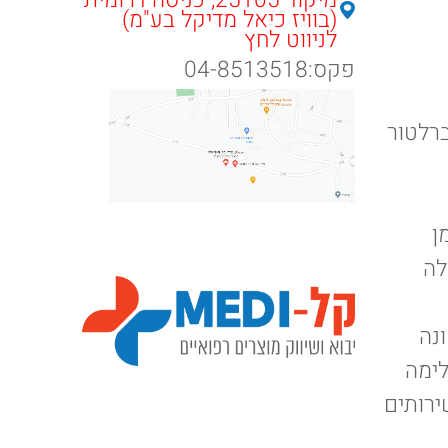
מיקוד 25105, כניסה דרומית
(בוויז כיאל מדיקל בע"מ)
לניווט לחץ
פקס:04-8513518
ברלטור
ן
לה
נה
לימה
ירותים