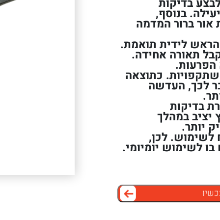
ר לרופא לבצע בדיקות
עילה. בנוסף,
Haloge™ מספקת אור ברור המדמה
ראש לידית תואמת.
בל תאורה אחידה.
 הפרעות.
שתקפויות. כתוצאה
ר לכך, העדשה
ר.
UltraSeal מאפשרת בדיקות
 יציב במהלך
ק יותר.
 לשימוש. לכן,
 בו לשימוש יומיומי.
כשיו