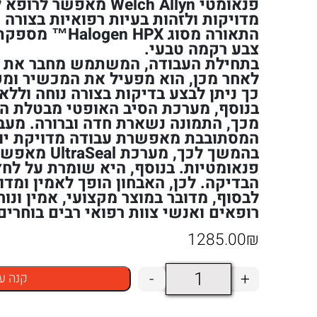
פנאומטי Welch Allyn מאפש
מדויקות ולזהות בעיות רפואיות בצורה י
התאורה מסוג n HPX
צבע רקמה טבעי.
בתחילת העבודה, המשתמש מחבר את ה
לאחר מכן, הוא מפעיל את המכשיר ומק
כך ניתן לבצע בדיקות בצורה נוחה וללא
בנוסף, מערכת הסיב האופטי מבטלת ה
מכך, התמונה נשארת חדה וברורה. מעב
המסתובבת מאפשרת עבודה מדויקת יות
בהמשך לכך, מערכת 
פנאומטיות. בנוסף, היא שומרת על לחץ
הבדיקה. לכן, האבחון הופך לאמין ומדוי
לבסוף, מדובר במוצר מקצועי, אמין ונוח
רופאים ואנשי צוות רפואי רבים בוחרים
1285.00
₪
כמות
-
+
קנה ע
של