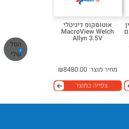
ן
אוטוסקופ דיגיטלי
WELCH  עם
MacroView Welch
Allyn 3.5V
הסל
0
שלי
מחיר מוצר:
8480.00
₪
צפייה במוצר
יתרונות