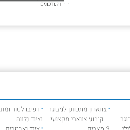
והעדכונים
צווארון מתכוונן למבוגר
דפיברלטור ומוני
וגר
– קיבוע צווארי מקצועי
וציוד נלווה
לי
3 מצבים
ציוד ואביזרים