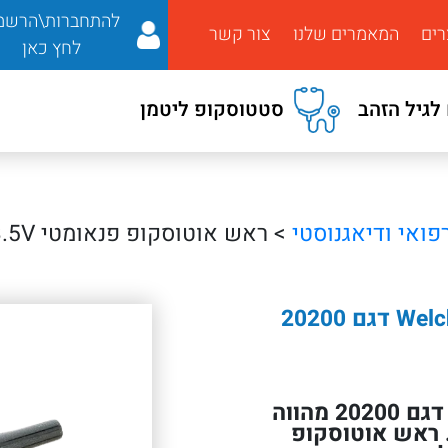
להתחברות\הרשמ
רים
המאמרים שלנו
צור קשר
לחץ כאן
לגיל הזהב
סטטוסקופ ליטמן
פואי ודיאגנוסטי
> ראש אוטוסקופ פנאומטי Welch Allyn ‎3.5V דגם 20200
ראש אוטוסקופ פנאומטי Welch Allyn דגם 20200 מהווה
. ראש אוטוסקופ