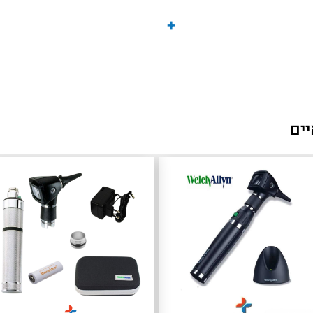
+
יים