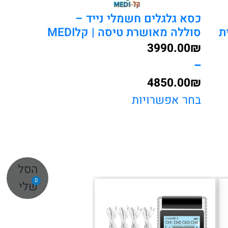
כסא גלגלים חשמלי נייד –
ת
סוללה מאושרת טיסה | קלMEDI
3990.00
₪
–
4850.00
₪
טווח
בחר אפשרויות
מחירים:
עד
הסל
0
שלי