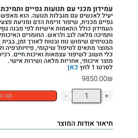
עמידון מכני עם תנועות גפיים ותמיכת 
יעיל לאנשים עם מגבלות תנועה. הוא מאפשר
גפיים מכנית, שיפור זרימת הדם ומניעת פצעי
העמידון כולל התאמות אישיות לפי מבנה גוף,
ותמיכה מלאה לגב ולראש. החומרים האיכותיי
מבטיחים שימוש נוח ובטוח לאורך זמן, בבית א
המוצר מתאים לטיפול שיקומי, פיזיותרפיה ולש
מוצר איכותי, אחריות מלאה ושירות אישי.
כאן
לסרטו 1 לחץ
9850.00
₪
כמות
-
+
קנה ע
של
עמידון
תיאור אודות המוצר
מכני
עם