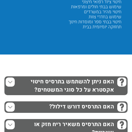
חיטוי ציוד רפואי חיצוני
זמן ייב
שימוש בבתי חולים ומרפאות
ללא צור
חיטוי מהיר במשרדים
שימוש נ
שימוש בחדרי צוות
מותג Extra איכותי
חיטוי בבתי ספר ומוסדות חינוך
תאימות 
תחזוקה יומיומית בבית
עמידה ב
Next
Previous
האם ניתן להשתמש בתרסיס חיטוי
אקסטרא על כל סוגי המשטחים?
האם התרסיס דורש דילול?
האם התרסיס משאיר ריח חזק או