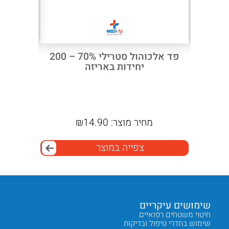
מטליות חיטוי WIP’ANIOS EXCEL –
פד אלכוהול סטרילי 70% – 200
ניקוי וחיטוי משטחים רפואיים 100
יחידות באריזה
מחיר מוצר:
14.90
₪
מ
צפייה במוצר
שימושים עיקריים
יתרונו
חיטוי משטחים רפואיים
נפח גדול – 0
שימוש בחדרי טיפול ובדיקות
נוסחה 