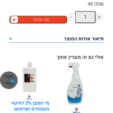
48.00
₪
כמות
-
+
קנה עכשיו
של
תרסיס
חיטוי
תיאור אודות המוצר
+
אקסטרא
750
מ"ל
אולי גם זה מעניין אותך
–
לניקוי
הסל
מהיר
0
שלי
ויעיל
של
משטחים
מי חמצן 3% לחיטוי
רפואיים
משטחים ושימוש