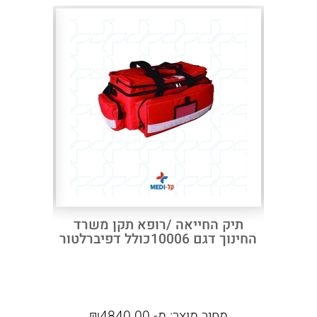
10002
Next
Previous
 מחולק
תיק החייאה /רופא תקן משרד
תיק פרא
החינוך דגם 10006כולל דפיברלטור
נוהל מש
מחיר מוצר:
מ-
4840.00
₪
מחי