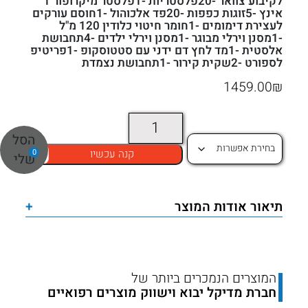
לקיבוע צוואר -20פלסטריות -1פלסטר מיקרופור 1
אינץ -5זוגות כפפות -20פד אלכוהול -1חוסם עורקים
לעצירת דימומים -1חומר חיטוי כלודין 120 מ"ל
-1מסנן וירלי מבוגר -1מסנן וירלי ילדים -4תחבושת
אלסטית -1מד לחץ דם ידני עם סטטוסקופ -1פריטיפ
לספורט -2שקית קירור -1תחבושת נצמדת
1459.00
₪
כמות
הסל
של
0
קנה עכשיו
שלי
תיק
החייאה
משופר
תיאור אודות המוצר
+
לאולמות
ספורט
ומגרשי
כדורגל
המוצרים הנמכרים ביותר של
חברת מדיקל יבוא וישווק מוצרים רפואיים
דגם