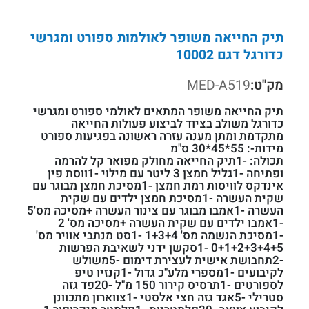
תיק החייאה משופר לאולמות ספורט ומגרשי
כדורגל דגם 10002
מק"ט:
MED-A519
תיק החייאה משופר המתאים לאולמי ספורט ומגרשי
כדורגל משולב בציוד לביצוע פעולות החייאה
מתקדמת ומתן מענה עזרה ראשונה בפגיעות ספורט
מידות-: 55*45*30 ס"מ
תכולה: -1תיק החייאה מחולק מפואר קל להרמה
ופתיחה -1גליל חמצן 3 ליטר עם מילוי -1ווסת פין
אינדקס לוויסות רמת חמצן -1מסיכת חמצן מבוגר עם
שקית העשרה -1מסיכת חמצן ילדים עם שקית
העשרה -1אמבו מבוגר עם צינור העשרה +מסיכה מס'5
-1אמבו ילדים עם שקית העשרה +מסיכה מס' 2
-1מסיכת הנשמה מס' 1+3+4 -1סט מנתבי אוויר מס'
0+1+2+3+4+5 -1סקשן ידני לשאיבת הפרשות
-2תחבושת אישית לעצירת דימום -5משולש
לקיבועים -1מספרי מלע"כ גדול -1קנזיו טיפ
לספורטים -1תרסיס קירור 150 מ"ל -20פד גזה
סטרילי -5אגד גזה חצי אלסטי -1צווארון מתכוונן