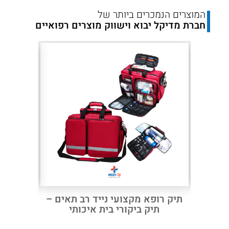
10004
המוצרים הנמכרים ביותר של
חברת מדיקל יבוא וישווק מוצרים רפואיים
–
תיק
גב
או
תיק
צד
לבחירה
Next
Previous
ת ספורט
תיק רופא מקצועי נייד רב תאים –
תיק מקצ
תיק ביקורי בית איכותי
ידי חובש 