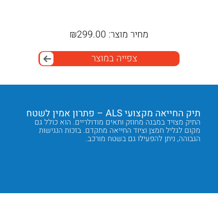
₪
מחיר מוצר:
299.00
₪
מחי
צפייה במוצר
תיק החייאה מקצועי ALS – פתרון אמין לשטח
אפשרות
מותאמ
ה
התיק מצויד במבנה מחוזק ותאים מודולריים. הוא כולל גם
נכונה
מקום לגליל חמצן וציוד החייאה מתקדם. בזכות הנגישות
לכל צוו
הגבוהה, ניתן להפעילו גם בשטח מורכב.
הבחירה 
בפעולה 
Next
Previous