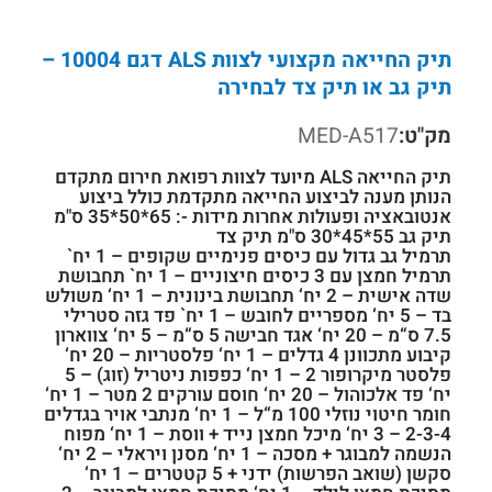
תיק החייאה מקצועי לצוות ALS דגם 10004 –
תיק גב או תיק צד לבחירה
מק"ט:
MED-A517
תיק החייאה ALS מיועד לצוות רפואת חירום מתקדם
הנותן מענה לביצוע החייאה מתקדמת כולל ביצוע
אנטובאציה ופעולות אחרות מידות -: 65*50*35 ס"מ
תיק גב 55*45*30 ס"מ תיק צד
תרמיל גב גדול עם כיסים פנימיים שקופים – 1 יח`
תרמיל חמצן עם 3 כיסים חיצוניים – 1 יח` תחבושת
שדה אישית – 2 יח‘ תחבושת בינונית – 1 יח‘ משולש
בד – 5 יח‘ מספריים לחובש – 1 יח` פד גזה סטרילי
7.5 ס“מ – 20 יח‘ אגד חבישה 5 ס“מ – 5 יח‘ צווארון
קיבוע מתכוונן 4 גדלים – 1 יח‘ פלסטריות – 20 יח‘
פלסטר מיקרופור 2 – 1 יח‘ כפפות ניטריל (זוג) – 5
יח‘ פד אלכוהול – 20 יח‘ חוסם עורקים 2 מטר – 1 יח‘
חומר חיטוי נוזלי 100 מ“ל – 1 יח‘ מנתבי אויר בגדלים
2-3-4 – 3 יח‘ מיכל חמצן נייד + ווסת – 1 יח‘ מפוח
הנשמה למבוגר + מסכה – 1 יח‘ מסנן ויראלי – 2 יח‘
סקשן (שואב הפרשות) ידני + 5 קטטרים – 1 יח‘