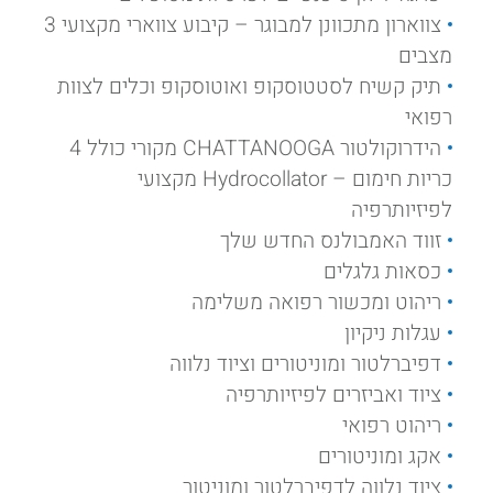
צווארון מתכוונן למבוגר – קיבוע צווארי מקצועי 3
מצבים
תיק קשיח לסטטוסקופ ואוטוסקופ וכלים לצוות
רפואי
הידרוקולטור CHATTANOOGA מקורי כולל 4
כריות חימום – Hydrocollator מקצועי
לפיזיותרפיה
זווד האמבולנס החדש שלך
כסאות גלגלים
ריהוט ומכשור רפואה משלימה
עגלות ניקיון
דפיברלטור ומוניטורים וציוד נלווה
ציוד ואביזרים לפיזיותרפיה
ריהוט רפואי
אקג ומוניטורים
ציוד נלווה לדפיברלטור ומוניטור