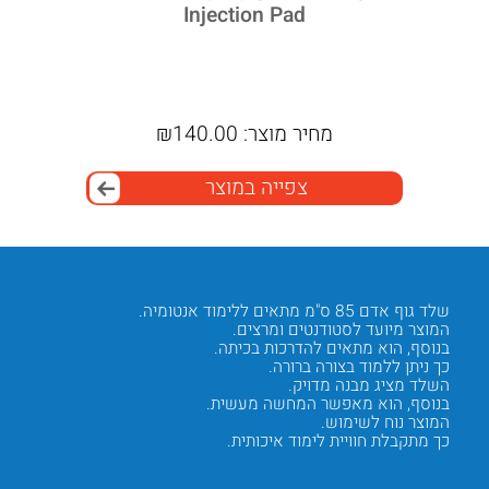
נה
Injection Pad
לימודי עם 
מחיר מוצר:
140.00
₪
מ
צפייה במוצר
שלד גוף אדם 85 ס"מ מתאים ללימוד אנטומיה.
השלד כולל כ-
המוצר מיועד לסטודנטים ומרצים.
כך ניתן
בנוסף, הוא מתאים להדרכות בכיתה.
בנוסף, 
כך ניתן ללמוד בצורה ברורה.
המוצר 
השלד מציג מבנה מדויק.
כך ניתן
בנוסף, הוא מאפשר המחשה מעשית.
בנוסף, 
המוצר נוח לשימוש.
המידע ע
כך מתקבלת חוויית לימוד איכותית.
כך מתק
Next
Previous