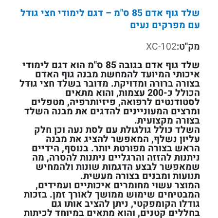
שלד גוף אדם 85 ס"מ – דגם לימודי חצי גודל
עם מפרקים נעים
מק"ט:
XC-102
שלד גוף אדם בגובה 85 ס"מ הוא דגם לימודי
איכותי המיועד להמחשת מבנה גוף האדם
בצורה ברורה ומדויקת. מדובר בשלד חצי גודל
הכולל כ-200 עצמות, והוא מתאים
לסטודנטים לרפואה, פיזיותרפיה, מטפלים
ומרצים המעוניינים להדגים את מבנה השלד
בצורה מקצועית.
השלד כולל גולגולת עם לסת נעה וכן חלק
עליון נשלף, המאפשר להציג את מבנה
הראש בצורה מפורטת יותר. בנוסף, הידיים
ניתנות להזזה והרגליים ניתנות להסרה, מה
שמאפשר לבצע הדגמות שונות ולהמחיש
תנועות ומבנים בצורה מעשית.
המוצר עשוי מחומרים איכותיים ועמידים,
המבטיחים שימוש ממושך לאורך זמן. בזכות
גודלו הקומפקטי, ניתן להציב אותו גם
בחללים קטנים, והוא מתאים במיוחד לכיתות