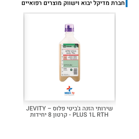
חברת מדיקל יבוא וישווק מוצרים רפואיים
קלינית
לפצעים
Next
Previous
זנה אוסמולייט OSMOLITE
שירותי הזנה ג'ביטי פלוס – JEVITY
PLUS 1L RTH - קרטון 8 יחידות
מ