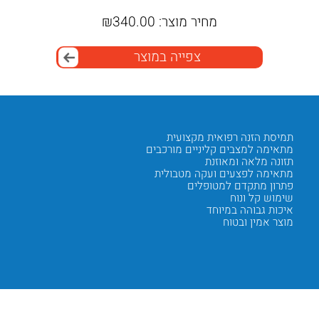
מחיר מוצר:
340.00
₪
מ
צפייה במוצר
תמיסת הזנה רפואית מקצועית
צפיפות 
מתאימה למצבים קליניים מורכבים
1.3 קק"ל למ"ל
תזונה מלאה ומאוזנת
אספקת א
מתאימה לפצעים ועקה מטבולית
מתאים 
פתרון מתקדם למטופלים
תמיכה ת
שימוש קל ונוח
שיפור 
איכות גבוהה במיוחד
יעילות 
מוצר אמין ובטוח
פתרון מ
Next
Previous