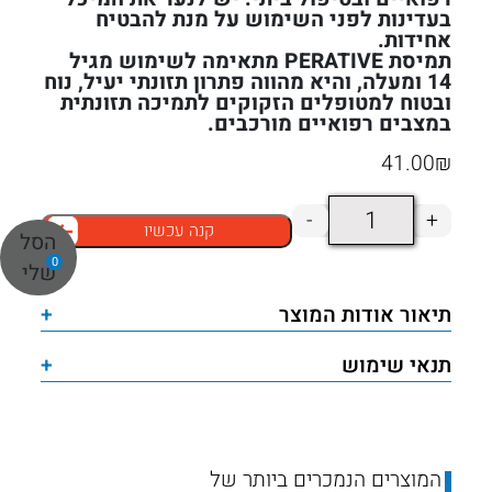
בעדינות לפני השימוש על מנת להבטיח
אחידות.
תמיסת PERATIVE מתאימה לשימוש מגיל
14 ומעלה, והיא מהווה פתרון תזונתי יעיל, נוח
ובטוח למטופלים הזקוקים לתמיכה תזונתית
במצבים רפואיים מורכבים.
41.00
₪
כמות
-
+
קנה עכשיו
של
הסל
0
תמיסת
שלי
הזנה
תיאור אודות המוצר
+
רפואית
PERATIVE
תנאי שימוש
+
RTH
500ML
–
המוצרים הנמכרים ביותר של
תזונה