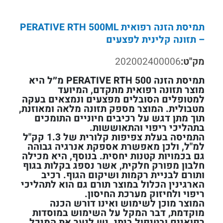
תמיסת הזנה רפואית PERATIVE RTH 500ML
– תזונה קלינית לפצעים
מק"ט:
202002400006
תמיסת הזנה PERATIVE RTH 500 מ״ל היא
מוצר תזונה רפואית מתקדם, המיועד
למטופלים הסובלים מפצעים ונמצאים בעקה
מטבולית. המוצר מספק תזונה מלאה ומאוזנת,
תוך מתן דגש על רכיבים חיוניים התומכים
בתהליכי ריפוי והתאוששות.
התמיסה בעלת צפיפות קלורית של 1.3 קק"ל
למ"ל, ולכן מאפשרת אספקת אנרגיה גבוהה
גם בכמויות קטנות יחסית. בנוסף, היא מכילה
חלבון מפורק חלקית, אשר נספג בקלות בגוף
ותורם לבניית רקמות ושיקום הגוף. רכיב
הארגינין הכלול במוצר תורם גם הוא לתהליכי
ריפוי ולחיזוק מערכת החיסון.
המוצר מוכן לשימוש ואינו דורש הכנה
מוקדמת, דבר המקל על השימוש במוסדות
רפואיים ובטיפול ביתי. יש לנער את המיכל