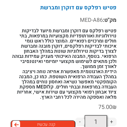
פטיש רפלקס עם דוקרן ומברשת
מק"ט:
MED-A86
פטיש רפלקס עם דוקרן ומברשת מיועד לבדיקות
נוירולוגיות ואורתופדיות מקצועיות במרפאות, בתי
חולים ומרכזים רפואיים. המוצר כולל ראש גומי
איכותי לבדיקות רפלקסים, דוקרן מובנה ומברשת
לצורך בדיקות נוירולוגיות שונות במהלך האבחון
הרפואי. בנוסף, המבנה האיכותי מעניק עמידות גבוהה
ולכן מתאים לשימוש מקצועי יומיומי ואינטנסיבי
לאורך זמן ממושך.
הידית הארגונומית מאפשרת אחיזה נוחה ויציבה
במהלך העבודה הרפואית השוטפת. כמו כן, המבנה
הקומפקטי מאפשר נשיאה ואחסון נוחים במהלך
העבודה במרפאות ובבתי חולים. קלMEDI מספקת
ציוד אבחון רפואי מקצועי עם שירות אישי, אחריות
מלאה ואספקה מהירה לכל רחבי הארץ.
75.00
₪
כמות
-
+
קנה עכשיו