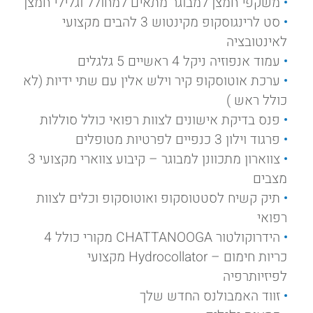
משקפי חמצן למבוגר מתאים למחולל וגלילי חמצן
סט לרינגוסקופ מקינטוש 3 להבים מקצועי
לאינטובציה
עמוד אנפוזיה ניקל 4 ראשיים 5 גלגלים
ערכת אוטוסקופ קיר וילש אלין עם שתי ידיות (לא
כולל ראש )
פנס בדיקת אישונים לצוות רפואי כולל סוללות
פרגוד וילון 3 כנפיים לפרטיות מטופלים
צווארון מתכוונן למבוגר – קיבוע צווארי מקצועי 3
מצבים
תיק קשיח לסטטוסקופ ואוטוסקופ וכלים לצוות
רפואי
הידרוקולטור CHATTANOOGA מקורי כולל 4
כריות חימום – Hydrocollator מקצועי
לפיזיותרפיה
זווד האמבולנס החדש שלך