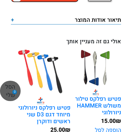
של
פטיש
רפלקס
תיאור אודות המוצר
+
עם
דוקרן
ומברשת
אולי גם זה מעניין אותך
הסל
0
שלי
פטיש רפלקס טילור
משולש HAMMER
פטיש רפלקס ניורולוגי
ניורולוגי
מיוחד דגם D3 שני
15.00
₪
ראשים ודוקרן
25.00
₪
הוספה לסל