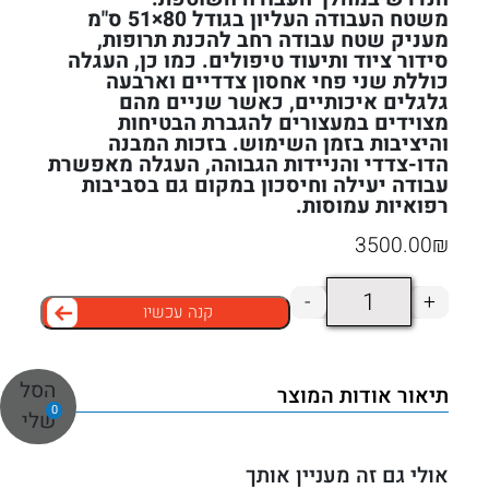
משטח העבודה העליון בגודל 80×51 ס"מ
מעניק שטח עבודה רחב להכנת תרופות,
סידור ציוד ותיעוד טיפולים. כמו כן, העגלה
כוללת שני פחי אחסון צדדיים וארבעה
גלגלים איכותיים, כאשר שניים מהם
מצוידים במעצורים להגברת הבטיחות
והיציבות בזמן השימוש. בזכות המבנה
הדו-צדדי והניידות הגבוהה, העגלה מאפשרת
עבודה יעילה וחיסכון במקום גם בסביבות
רפואיות עמוסות.
3500.00
₪
כמות
-
+
קנה עכשיו
של
עגלת
תרופות
הסל
תיאור אודות המוצר
+
דו-צדדית
0
שלי
50
מגירות
אולי גם זה מעניין אותך