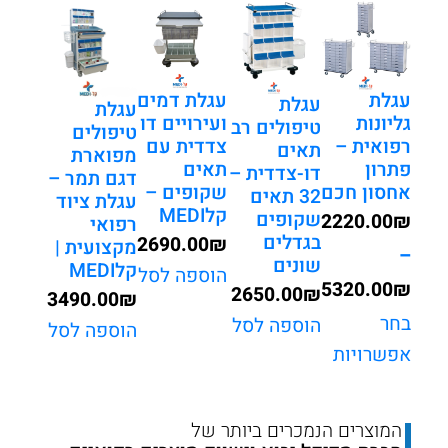
עם
נעילה
מרכזית
עגלת
עגלת דמים
עגלת
עגלת
גליונות
ועירויים דו
טיפולים רב
טיפולים
רפואית –
צדדית עם
תאים
מפוארת
פתרון
תאים
דו-צדדית –
דגם תמר –
אחסון חכם
שקופים –
32 תאים
עגלת ציוד
קלMEDI
שקופים
2220.00
₪
רפואי
בגדלים
2690.00
₪
מקצועית |
–
שונים
קלMEDI
הוספה לסל
5320.00
₪
2650.00
₪
3490.00
₪
טווח
בחר
הוספה לסל
הוספה לסל
אפשרויות
מחירים:
עד
המוצרים הנמכרים ביותר של