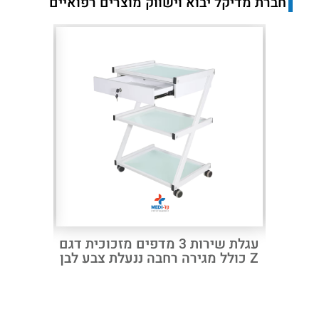
חברת מדיקל יבוא וישווק מוצרים רפואיים
Next
Previous
ז חשמלית HILL-ROM
עגלת שירות 3 מדפים מזכוכית דגם
רב תא ת
פוארת רב
Z כולל מגירה רחבה ננעלת צבע לבן
תאים