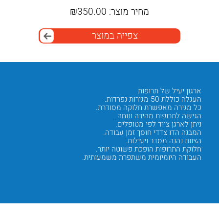
₪
מחיר מוצר:
350.00
₪
מח
צפייה במוצר
ארגון יעיל של תרופות
בטיחות
העגלה כוללת 50 מגירות נפרדות.
מערכת נ
כל מגירה מאפשרת חלוקה מסודרת.
התרופות
הגישה לתרופות מהירה ונוחה.
הגישה מ
ניתן לארגן ציוד לפי מטופלים.
ניתן לש
המבנה הדו צדדי חוסך זמן עבודה.
הנעילה 
הצוות נהנה מסדר ויעילות.
המערכת
חלוקת התרופות הופכת פשוטה יותר.
האבטחה 
העבודה היומיומית משתפרת משמעותית.
הצוות נ
Next
Previous