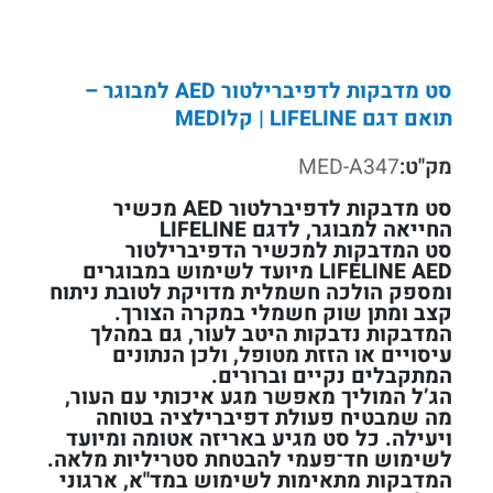
סט מדבקות לדפיברילטור AED למבוגר –
תואם דגם LIFELINE | קלMEDI
מק"ט:
MED-A347
סט מדבקות לדפיברלטור AED מכשיר
החייאה למבוגר, לדגם LIFELINE
סט המדבקות למכשיר הדפיברילטור
LIFELINE AED מיועד לשימוש במבוגרים
ומספק הולכה חשמלית מדויקת לטובת ניתוח
קצב ומתן שוק חשמלי במקרה הצורך.
המדבקות נדבקות היטב לעור, גם במהלך
עיסויים או הזזת מטופל, ולכן הנתונים
המתקבלים נקיים וברורים.
הג’ל המוליך מאפשר מגע איכותי עם העור,
מה שמבטיח פעולת דפיברילציה בטוחה
ויעילה. כל סט מגיע באריזה אטומה ומיועד
לשימוש חד־פעמי להבטחת סטריליות מלאה.
המדבקות מתאימות לשימוש במד"א, ארגוני