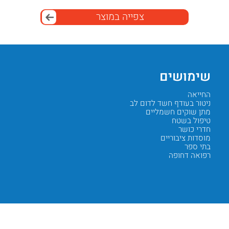
צפייה במוצר
שימושים
מאפי
החייאה
ג’ל מולי
ניטור בעודף חשד לדום לב
הצמדות 
מתן שוקים חשמליים
אות נקי
טיפול בשטח
התאמה ל–INE
חדרי כושר
דבק רפו
מוסדות ציבוריים
סטרילי
בתי ספר
חד־פעמ
רפואה דחופה
חיבור מ
Next
Previous