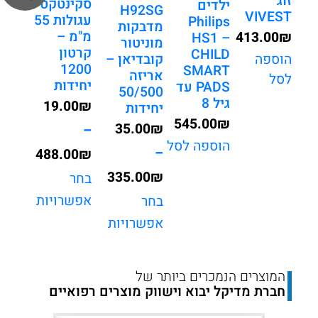
זוג
סקינטקט
ילדים
קלMEDI
H92SG
VIVEST
עגולות 55
Philips
מדבקות
מ"מ –
413.00
₪
HS1 –
מוניטור
קרטון
CHILD
קובדיאן –
הוספה
1200
SMART
אריזה
לסל
יחידות
PADS עד
50/500
גיל 8
19.00
₪
יחידות
545.00
₪
35.00
₪
–
הוספה לסל
–
488.00
₪
335.00
₪
טווח
בחר
טווח
אפשרויות
בחר
מחירים:
אפשרויות
מחירים:
עד
עד
המוצרים הנמכרים ביותר של
חברת מדיקל יבוא וישווק מוצרים רפואיים