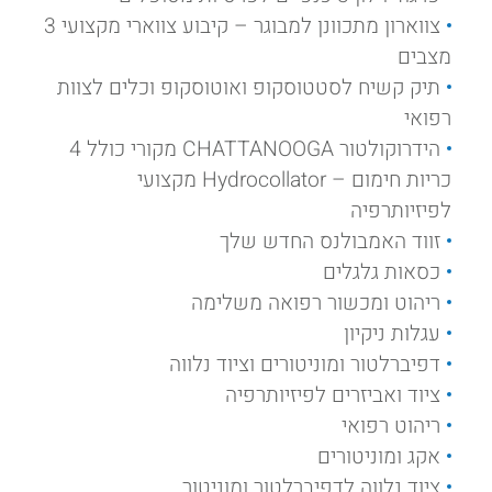
צווארון מתכוונן למבוגר – קיבוע צווארי מקצועי 3
מצבים
תיק קשיח לסטטוסקופ ואוטוסקופ וכלים לצוות
רפואי
הידרוקולטור CHATTANOOGA מקורי כולל 4
כריות חימום – Hydrocollator מקצועי
לפיזיותרפיה
זווד האמבולנס החדש שלך
כסאות גלגלים
ריהוט ומכשור רפואה משלימה
עגלות ניקיון
דפיברלטור ומוניטורים וציוד נלווה
ציוד ואביזרים לפיזיותרפיה
ריהוט רפואי
אקג ומוניטורים
ציוד נלווה לדפיברלטור ומוניטור