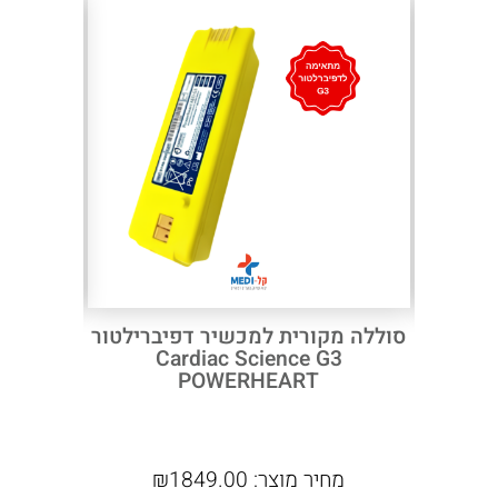
Next
Previous
נייר מוניטור פיליפס MRX לפי
סוללה מקורית למכשיר דפיברילטור
לגליל
Cardiac Science G3
POWERHEART
מחיר מוצר:
1849.00
₪
מ