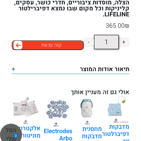
הצלה, מוסדות ציבוריים, חדרי כושר, עסקים,
קליניקות וכל מקום שבו נמצא דפיברילטור
LIFELINE.
365.00
₪
כמות
-
+
קנה עכשיו
של
סט
מדבקות
תיאור אודות המוצר
+
לדפיברילטור
AED
למבוגר
אולי גם זה מעניין אותך
–
תואם
דגם
מדבקות
LIFELINE
אלקטרודות
מחסנית
הסל
Electrodes
דפיברלטור
מוניטור
|
מדבקות
0
Arbo
שלי