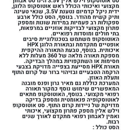
סט אוטוסקופ וילש אלין 3.5V הינו סט אבחון
מקצועי ואיכותי הכולל ראש אוטוסקופ הלוגן,
ידית ניקל קדמיום נטענת 3.5V, שנאי טעינה
ותיק קשיח מהודר. בנוסף, הסט כולל ארבע
ספקולות רב פעמיות במידות שונות ומספק
פתרון מקצועי לבדיקות אוזניים במרפאות,
בתי חולים ומוסדות רפואיים.
האוטוסקופ משתמש בטכנולוגיית סיבים
אופטיים מתקדמת ובתאורת הלוגן HPX
איכותית. בנוסף, טבעת התאורה ההיקפית
מספקת תאורה מלאה של 360 מעלות ללא
חסימות או השתקפויות במהלך הבדיקה.
תאורת HPX מסייעת בצפייה מדויקת בצבעי
הרקמה הטבעיים ובזיהוי ברור של קרום התוף
ותעלת האוזן.
המערכת כוללת גם מאיר גרון ופנס מובנה
המאפשרים שימוש נוסף כמקור תאורה
רפואי מקצועי. בנוסף, האוטוסקופ מתאים
לאוטוסקופיה פנאומטית ומספק בדיקה
מדויקת של ניידות קרום התוף. סט אוטוסקופ
וילש אלין מספק פתרון מקצועי, איכותי
ואמין לאבחון רפואי מתקדם לאורך שנים
רבות.
הסט כולל :