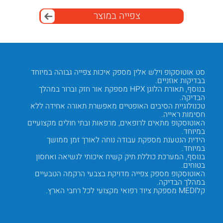
צפייה במוצר
ואי
סט אוטוסקופ וילש אלין מספק איכות צפייה גבוהה במיוחד
סט אוטו
בבדיקות אוזניים.
HPX מקצועי.
ש
בנוסף, תאורת הלוגן HPX מספקת אור חזק וברור במהלך
בנוסף, 
הבדיקה.
במיוחד.
יקות
טכנולוגיית הסיבים האופטיים מאפשרת תאורה אחידה ללא
חסימות ראייה.
מעלות ב
לים
האוטוסקופ מתאים לרופאים, מרפאות ובתי חולים מקצועיים
המבנה ה
במיוחד.
היום.
הידית הנטענת מספקת עבודה נוחה לאורך זמן ממושך
כמו כן,
במיוחד.
מקצועי
ים
בנוסף, המערכת כוללת תיק קשיח איכותי לנשיאה ואחסון
המערכת 
בטוחים.
שימוש 
האוטוסקופ מספק צפייה מדויקת בצבעי הרקמה הטבעיים
החומרים
במהלך הבדיקה.
רבות במ
 רחבי
קלMEDI מספקת ציוד רפואי מקצועי לכל רחבי הארץ.
המוצר מ
שונות.
Next
Previous