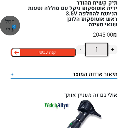
תיק קשיח מהודר
ידית אוטוסקופ ניקל עם סוללה נטענת
הניתנת להחלפה 3.5V
ראש אוטוסקופ הלוגן
הסל
שנאי טעינה
0
שלי
2045.00
₪
כמות
-
+
קנה עכשיו
של
סט
אוטוסקופ
תיאור אודות המוצר
+
וילש
אלין
WELCH
אולי גם זה מעניין אותך
ALLYN
3.5V
עם
ידית