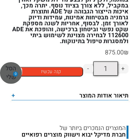
במקביל, ללא צורך בציוד נוסף. יתרה מכך,
איכות הייצור הגבוהה של
ADE
ותוצרת
גרמניה מבטיחות אמינות, עמידות ודיוק
לאורך זמן. לבסוף, אחריות לשנה מספקת
שקט נפשי וביטחון ברכישה, והופכת את ADE
112600 לבחירה מצוינת לשימוש ביתי
ולמסגרות טיפול בתינוקות.
875.00
₪
כמות
הסל
-
+
קנה עכשיו
של
0
שלי
משקל
אמבטיה
תיאור אודות המוצר
+
תינוקות
ADE
תוצרת
גרמניה
המוצרים הנמכרים ביותר של
חברת מדיקל יבוא וישווק מוצרים רפואיים
דגם