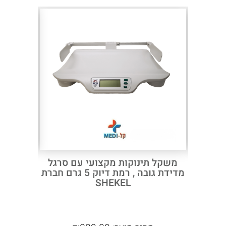
112600
Next
Previous
יסא גלגלים HS350
משקל תינוקות מקצועי עם סרגל
משקל מ
ק״ג – מאזניים
מדידת גובה , רמת דיוק 5 גרם חברת
דגם 150 עם מד גובה ו BMI
SHEKEL