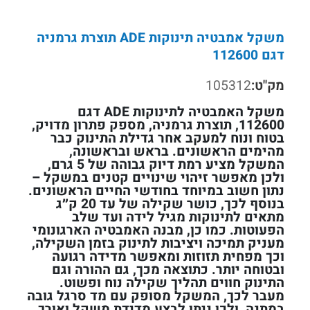
משקל אמבטיה תינוקות ADE תוצרת גרמניה
דגם 112600
מק"ט:
105312
משקל האמבטיה לתינוקות ADE דגם
112600, תוצרת גרמניה, מספק פתרון מדויק,
בטוח ונוח למעקב אחר גדילת התינוק כבר
מהימים הראשונים. בראש ובראשונה,
המשקל מציע רמת דיוק גבוהה של 5 גרם,
ולכן מאפשר זיהוי שינויים קטנים במשקל –
נתון חשוב במיוחד בחודשי החיים הראשונים.
בנוסף לכך, כושר שקילה של עד 20 ק״ג
מתאים לתינוקות מגיל לידה ועד שלב
הפעוטות. כמו כן, מבנה האמבטיה הארגונומי
מעניק תמיכה ויציבות לתינוק בזמן השקילה,
וכך מפחית תזוזות ומאפשר מדידה רגועה
ובטוחה יותר. כתוצאה מכך, גם ההורה וגם
התינוק חווים תהליך שקילה נוח ופשוט.
מעבר לכך, המשקל מסופק עם מד סרגל גובה
במתנה, ולכן ניתן לבצע מדידת משקל ואורך