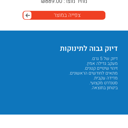
מחיר מוצר:
889.00
₪
מח
צפייה במוצר
דיוק גבוה לתינוקות
אמבט
דיוק של 5 גרם.
מבנה אמ
מעקב גדילה אמין.
תמיכה מ
זיהוי שינויים קטנים.
יציבות 
מתאים לחודשים הראשונים.
פחות תזו
מדידה עקבית.
נוחות ל
סטנדרט מקצועי.
מדידה ר
ביטחון בתוצאה.
בטיחות 
Next
Previous