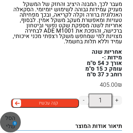
מעבר לכך, המבנה היציב והחזק של המשקל
מעניק עמידות גבוהה לשימוש יומיומי. הסקאלה
האנלוגית ברורה וקלה לקריאה, ובכך מפחיתה
טעויות ומאפשרת מעקב משקל אמין. לבסוף,
אחריות לשנה מספקת שקט נפשי וביטחון
ברכישה, והופכת את ADE M1001 לבחירה
מצוינת למי שמחפש משקל רצפתי מכני איכותי,
עמיד וללא תלות בחשמל.
אחריות שנה
מידות :-
אורך כ 54 ס"מ
עומק כ 15 ס"מ
רוחב כ 37 ס"מ
405.00
₪
כמות
-
+
קנה עכשיו
של
משקל
הסל
רצפתי
0
תיאור אודות המוצר
+
שלי
מכני