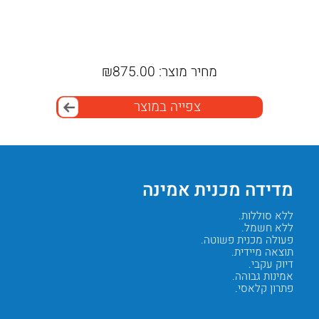
מחיר מוצר:
875.00
₪
מח
צפייה במוצר
מדידה מכנית אמינה
איכו
ללא סוללות.
תוצרת ג
ללא חשמל.
סטנדרט 
פעולה מכנית פשוטה.
חומרים 
תוצאה מיידית.
עמידות 
דיוק עקבי.
דיוק מו
אמינות גבוהה.
מותג מו
פתרון קלאסי.
בחירה ב
Next
Previous