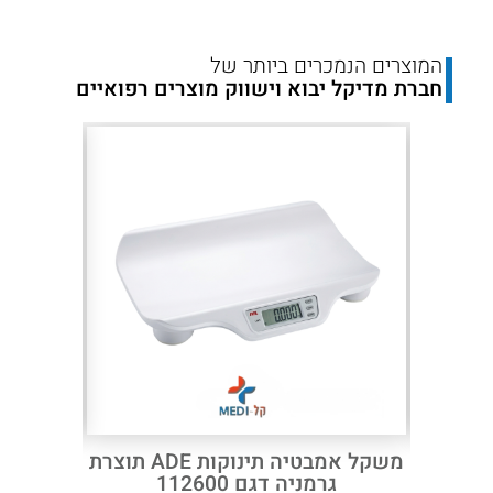
המוצרים הנמכרים ביותר של
חברת מדיקל יבוא וישווק מוצרים רפואיים
Next
Previous
 סרגל
משקל אמבטיה תינוקות ADE תוצרת
משקל מ
ובה , רמת דיוק 5 גרם חברת
גרמניה דגם 112600
דגם 150 עם מד גובה ו BMI