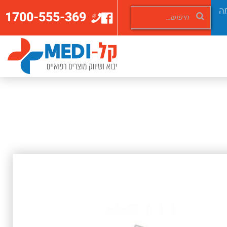
ה
1700-555-369