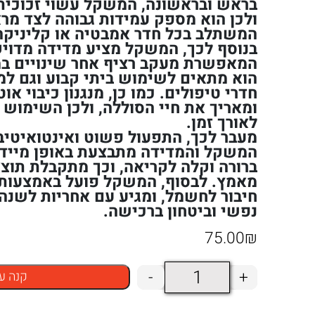
בראש ובראשונה, המשקל עשוי זכוכית 
ולכן הוא מספק עמידות גבוהה לצד מרא
המשתלב בכל חדר אמבטיה או קליניקה
בנוסף לכך, המשקל מציע מדידה מדויק
המאפשרת מעקב רציף אחר שינויים ב
הוא מתאים לשימוש ביתי קבוע וגם למכ
חדרי טיפולים. כמו כן, מנגנון כיבוי או
ומאריך את חיי הסוללה, ולכן השימוש בו
לאורך זמן.
מעבר לכך, התפעול פשוט ואינטואיטיבי
המשקל והמדידה מתבצעת באופן מיידי.
ברורה וקלה לקריאה, וכך מתקבלת תוצ
מאמץ. לבסוף, המשקל פועל באמצעות ס
חיבור לחשמל, ומגיע עם אחריות לשנ
נפשי וביטחון ברכישה.
75.00
₪
כמות
-
+
קנה ע
של