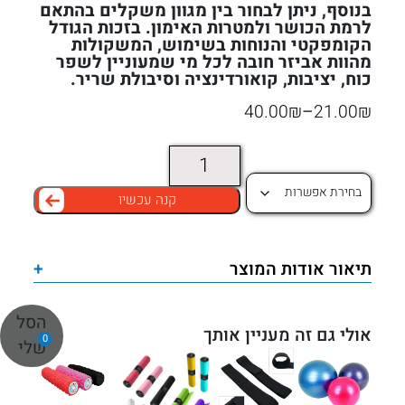
בנוסף, ניתן לבחור בין מגוון משקלים בהתאם
לרמת הכושר ולמטרות האימון. בזכות הגודל
הקומפקטי והנוחות בשימוש, המשקולות
מהוות אביזר חובה לכל מי שמעוניין לשפר
כוח, יציבות, קואורדינציה וסיבולת שריר.
טווח
40.00
₪
–
21.00
₪
מחירים:
כמות
של
קנה עכשיו
עד
משקולות
יד
Dumbbell
תיאור אודות המוצר
+
בגדלים
שונים
הסל
אולי גם זה מעניין אותך
0
שלי