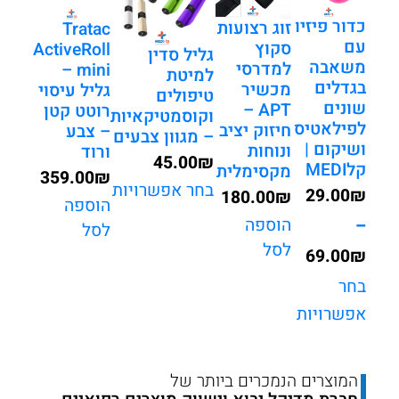
כדור פיזיו
זוג רצועות
Tratac
עם
סקוץ
ActiveRoll
גליל סדין
משאבה
למדרסי
mini –
למיטת
בגדלים
מכשיר
גליל עיסוי
טיפולים
שונים
APT –
רוטט קטן
וקוסמטיקאיות
לפילאטיס
חיזוק יציב
– צבע
– מגוון צבעים
ושיקום |
ונוחות
ורוד
45.00
₪
קלMEDI
מקסימלית
359.00
₪
בחר אפשרויות
29.00
₪
180.00
₪
הוספה
הוספה
–
לסל
לסל
69.00
₪
טווח
בחר
אפשרויות
מחירים:
עד
המוצרים הנמכרים ביותר של