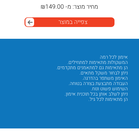
מחיר מוצר:
מ-
149.00
₪
מ
צפייה במוצר
אימון לכל רמה
חיזוק ש
המשקולות מתאימות למתחילים.
המשקולו
הן מתאימות גם למתאמנים מתקדמים.
ניתן לע
ניתן לבחור משקל מתאים.
האימון 
האימון משתפר בהדרגה.
השרירים
העבודה מתבצעת בצורה בטוחה.
התוצאות
השימוש פשוט ונוח.
האימון 
ניתן לשלב אותן בכל תוכנית אימון.
המשקולו
הן מתאימות לכל גיל.
הן תומכ
Next
Previous