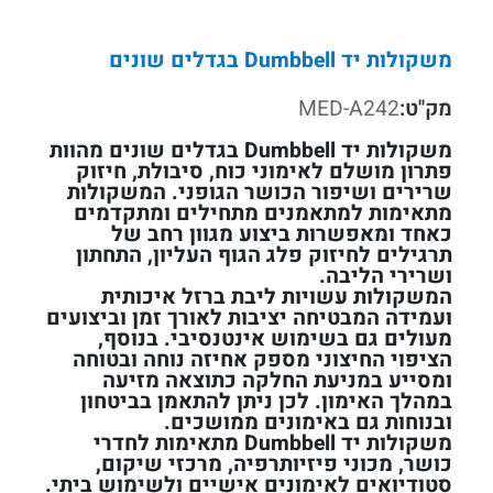
משקולות יד Dumbbell בגדלים שונים
מק"ט:
MED-A242
משקולות יד Dumbbell בגדלים שונים מהוות
פתרון מושלם לאימוני כוח, סיבולת, חיזוק
שרירים ושיפור הכושר הגופני. המשקולות
מתאימות למתאמנים מתחילים ומתקדמים
כאחד ומאפשרות ביצוע מגוון רחב של
תרגילים לחיזוק פלג הגוף העליון, התחתון
ושרירי הליבה.
המשקולות עשויות ליבת ברזל איכותית
ועמידה המבטיחה יציבות לאורך זמן וביצועים
מעולים גם בשימוש אינטנסיבי. בנוסף,
הציפוי החיצוני מספק אחיזה נוחה ובטוחה
ומסייע במניעת החלקה כתוצאה מזיעה
במהלך האימון. לכן ניתן להתאמן בביטחון
ובנוחות גם באימונים ממושכים.
משקולות יד Dumbbell מתאימות לחדרי
כושר, מכוני פיזיותרפיה, מרכזי שיקום,
סטודיואים לאימונים אישיים ולשימוש ביתי.