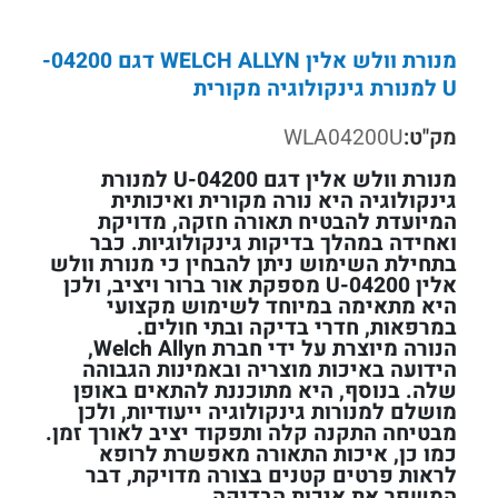
מנורת וולש אלין WELCH ALLYN דגם 04200-
U למנורת גינקולוגיה מקורית
מק"ט:
WLA04200U
מנורת וולש אלין דגם 04200-U למנורת
גינקולוגיה היא נורה מקורית ואיכותית
המיועדת להבטיח תאורה חזקה, מדויקת
ואחידה במהלך בדיקות גינקולוגיות. כבר
בתחילת השימוש ניתן להבחין כי מנורת וולש
אלין 04200-U מספקת אור ברור ויציב, ולכן
היא מתאימה במיוחד לשימוש מקצועי
במרפאות, חדרי בדיקה ובתי חולים.
הנורה מיוצרת על ידי חברת Welch Allyn,
הידועה באיכות מוצריה ובאמינות הגבוהה
שלה. בנוסף, היא מתוכננת להתאים באופן
מושלם למנורות גינקולוגיה ייעודיות, ולכן
מבטיחה התקנה קלה ותפקוד יציב לאורך זמן.
כמו כן, איכות התאורה מאפשרת לרופא
לראות פרטים קטנים בצורה מדויקת, דבר
המשפר את איכות הבדיקה.