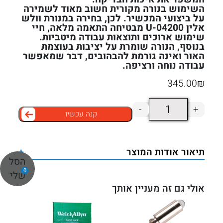
השימוש בנורה מקורית חשוב מאוד לשמירה
על ביצועי המכשיר. לכן, בחירה במנורת וולש
אלין 04200-U מבטיחה התאמה מלאה, חיי
שימוש ארוכים ותוצאות עבודה מיטביות.
בנוסף, הנורה שומרת על יציבות בעוצמת
האור ואינה גורמת להבהובים, דבר שמאפשר
עבודה נוחה ורציפה.
345.00
₪
כמות
-
+
קנה עכשיו
של
מנורת
וולש
תיאור אודות המוצר
+
אלין
הסל
0
WELCH
שלי
ALLYN
אולי גם זה מעניין אותך
דגם
04200-