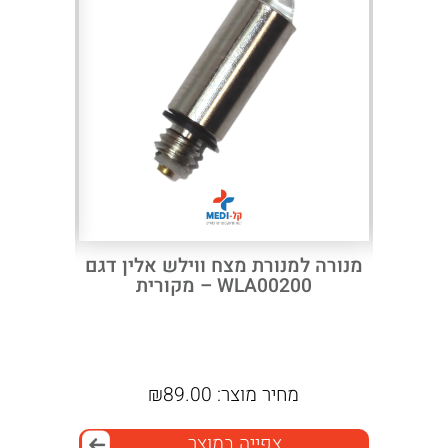
Next
Previous
LED W
מנורה למנורת מצח ווילש אלין דגם
FOR MACROVIEW 6 – מנורת
WLA00200 – מקורית
OSCOPE
18200 מב
מחיר מוצר:
89.00
₪
מ
צפייה במוצר