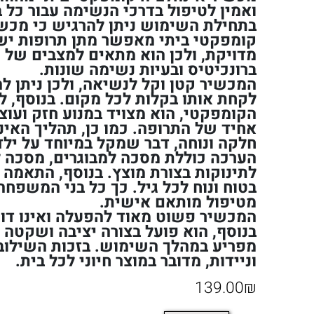
ואמין לטיפול בדרכי הנשימה עבור כל 
בתחילת השימוש ניתן להרגיש כי מכשי
קומפקטי ביתי מאפשר מתן תרופות ישי
מדויקת, ולכן הוא מתאים למצבים של 
ברונכיטיס ובעיות נשימה שונות.
המכשיר קטן וקל לנשיאה, ולכן ניתן ל
לקחת אותו בקלות לכל מקום. בנוסף, למ
הקומפקטי, הוא מצויד במנוע חזק ועוצ
אחיד של התרופה. כמו כן, תהליך האי
חלקה ונוחה, דבר שמקל במיוחד על ילדי
הערכה כוללת מסכה למבוגרים, מסכה לי
לתינוקות בצורת מוצץ. בנוסף, התאמה
בטוח ונוח לכל גיל. כך כל בני המשפחה 
מטיפול מותאם אישית.
המכשיר פשוט מאוד להפעלה ואינו דו
בנוסף, הוא פועל בצורה יציבה ושקטה יח
מפריע במהלך השימוש. בזכות השילוב ב
וניידות, מדובר במוצר חיוני לכל בית.
139.00
₪