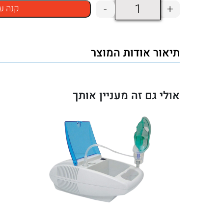
כמות
-
+
קנה ע
של
מכשיר
תיאור אודות המוצר
אינהלציה
קומפקטי
ביתי
אולי גם זה מעניין אותך
–
משאף
אדים
עם
מסכות
לכל
גיל