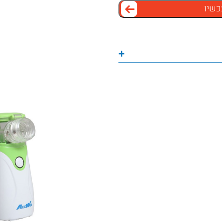
כשיו
+