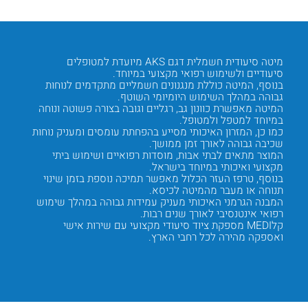
צועי ונוח
מיטה סיעודית חשמלית דגם AKS מיועדת למטופלים
סיעודיים ולשימוש רפואי מקצועי במיוחד.
נגד פצע
בנוסף, המיטה כוללת מנגנונים חשמליים מתקדמים לנוחות
בנוסף, 
גבוהה במהלך השימוש היומיומי השוטף.
ממושכת 
צועי
המיטה מאפשרת כוונון גב, רגליים וגובה בצורה פשוטה ונוחה
במיוחד למטפל ולמטופל.
חשמלית 
ל
כמו כן, המזרון האיכותי מסייע בהפחתת עומסים ומעניק נוחות
כמו כן,
שכיבה גבוהה לאורך זמן ממושך.
והעברת 
מן
המוצר מתאים לבתי אבות, מוסדות רפואיים ושימוש ביתי
המוצר מ
מקצועי ואיכותי במיוחד בישראל.
רמת נוח
בנוסף, טרפז העזר הכלול מאפשר תמיכה נוספת בזמן שינוי
תנוחה או מעבר מהמיטה לכיסא.
במהלך ה
ינות
המבנה הגרמני האיכותי מעניק עמידות גבוהה במהלך שימוש
המיטה מ
רפואי אינטנסיבי לאורך שנים רבות.
אמינים 
קלMEDI מספקת ציוד סיעודי מקצועי עם שירות אישי
ואספקה מהירה לכל רחבי הארץ.
ולמוסדו
Next
Previous