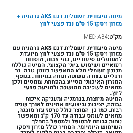
מיטה סיעודית חשמלית דגם AKS גרמנית +
מזרון ויסקו 15 ס"מ נגד פצעי לחץ
מק"ט:
MED-A84
מיטה סיעודית חשמלית דגם AKS גרמנית עם
מזרון ויסקו 15 ס"מ נגד פצעי לחץ מיועדת
למטופלים סיעודיים, בתי אבות, מוסדות
רפואיים ושימוש ביתי מקצועי. המיטה כוללת
מנגנון חשמלי מלא המאפשר כוונון גובה, גב
ורגליים בצורה פשוטה ונוחה במיוחד. בנוסף,
המזרון האיכותי מסייע בהפחתת עומסים ולכן
מתאים לשכיבה ממושכת ולמניעת פצעי
לחץ.
המיטה מיוצרת בגרמניה ומעניקה איכות
גבוהה, יציבות וביצועים אמינים לאורך שנים
רבות. כמו כן, המוצר כולל טרפז עזר מובנה,
מתאים לעומס עבודה עד 170 ק"ג ומאפשר
נוחות גבוהה למטופל ולמטפל במהלך
השימוש היומיומי. המחיר כולל מזרון ויסקו
מפואר, הובלה והרכבה בבית הלקוח לצורך