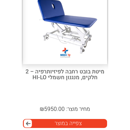
ס"מ
נגד
פצעי
Next
Previous
לחץ
מתרומם
מיטת בובט רחבה לפיזיותרפיה – 2
מיטה גי
חלקים, מנגנון חשמלי HI-LO
מלאה 
מחיר מוצר:
5950.00
₪
מח
צפייה במוצר