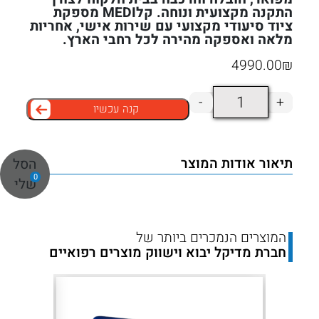
התקנה מקצועית ונוחה. קלMEDI מספקת
ציוד סיעודי מקצועי עם שירות אישי, אחריות
מלאה ואספקה מהירה לכל רחבי הארץ.
4990.00
₪
כמות
-
+
קנה עכשיו
של
מיטה
סיעודית
תיאור אודות המוצר
+
הסל
חשמלית
0
שלי
דגם
AKS
גרמנית
המוצרים הנמכרים ביותר של
חברת מדיקל יבוא וישווק מוצרים רפואיים
+
מזרון
ויסקו
15