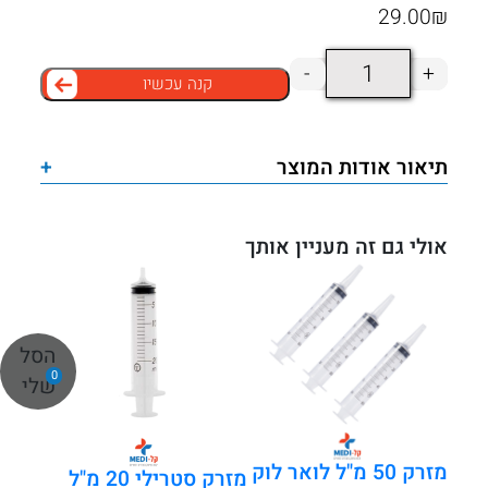
29.00
₪
כמות
-
+
קנה עכשיו
של
מזרק
סטרילי
תיאור אודות המוצר
+
5
מ"ל
לואר
אולי גם זה מעניין אותך
סליפ
–
100
הסל
יחידות
0
שלי
באריזה
מזרק 50 מ"ל לואר לוק
מזרק סטרילי 20 מ"ל