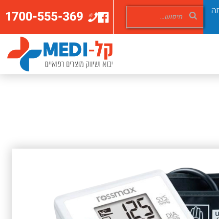
ה
1700-555-369