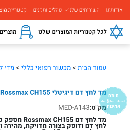
אודותינו
השירותים שלנו
נוהלים ותקנים
קטגוריית מוצ
לכל קטגוריות המוצרים שלנו
מוצרים 
עמוד הבית
>
מכשור רפואי כללי
>
מדי ל
מד לחץ דם דיגיטלי Rossmax CH155
מק"ט:
MED-A143
מד לחץ דם H155
לחץ דם ודופק בצורה מדויקת, מהירה 