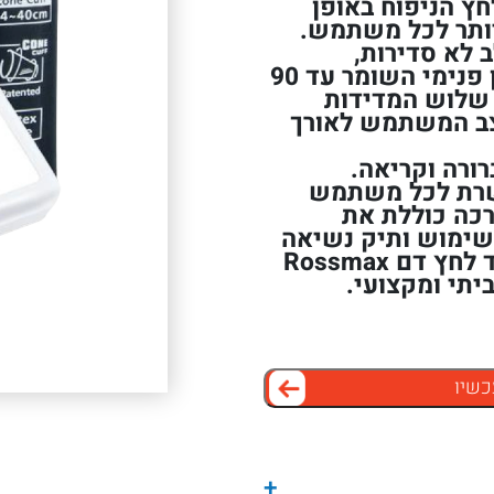
מווסתת את לחץ הניפוח באופן
יותר לכל משתמש.
 לא סדירות,
אינדיקציה לסיכון ליתר לחץ דם וזיכרון פנימי השומר עד 90
 שלוש המדידות
צב המשתמש לאורך
רורה וקריאה.
רת לכל משתמש
רכה כוללת את
 שימוש ותיק נשיאה
נוח. בזכות הדיוק, הנוחות והאמינות, מד לחץ דם Rossmax
כשיו
+