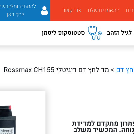
להתחברות\הרשמ
רים
המאמרים שלנו
צור קשר
לחץ כאן
לגיל הזהב
סטטוסקופ ליטמן
חץ דם
> מד לחץ דם דיגיטלי Rossmax CH155
Rossmax C מספק פתרון מתקדם למדידת
ונוחה. המכשיר משלב