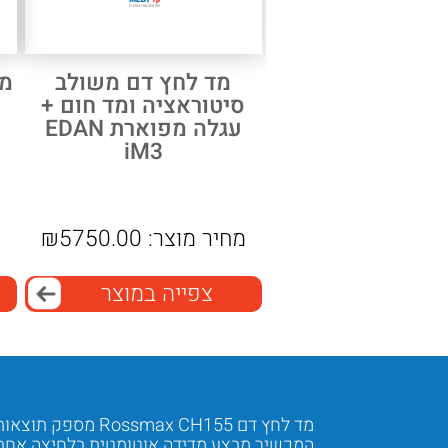
מד לחץ דם משולב
מד
סיטוראציה ומד חום +
עגלה מפוארת EDAN
iM3
מחיר מוצר:
5750.00
₪
מ
צפייה במוצר
מד לחץ דם Rossmax CH155 מספק תוצאות מדויקות ואמינות.
המכשיר מבצע מדידה אוטומטית בלחיצה אחת 