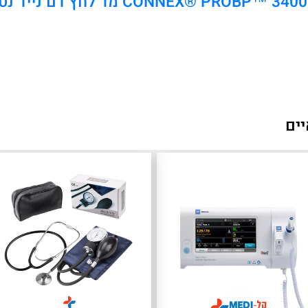
 מד לחץ דם נייד נטען מבית וילש אלין
יים