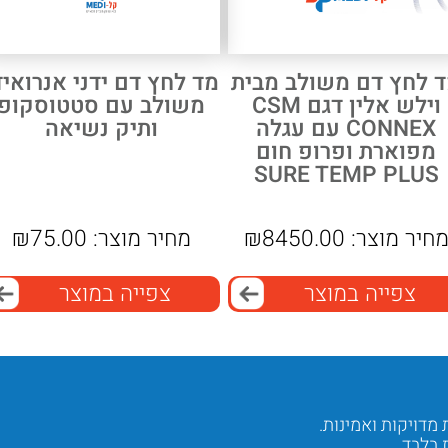
 לחץ דם משולב מבית
מד לחץ דם ידני אנרואיד
וילש אלין דגם CSM
משולב עם סטטוסקופ
CONNEX עם עגלה
ותיק נשיאה
מפוארת ופרופ חום
SURE TEMP PLUS
חיר מוצר:
8450.00
₪
מחיר מוצר:
75.00
₪
צפייה במוצר
צפייה במוצר
בלבד.