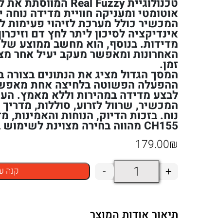
טכנולוגיית Real Fuzzy ה
אוטומטי ומעניקה חוויית מדידה נוחה 
המכשיר כולל מערכת לזיהוי פעימות לב
מדידות. בנוסף, הוא מחשב ממוצע של
האחרונות ומאפשר מעקב יעיל אחר מ
זמן.
המסך הגדול מציג את הנתונים בצורה ב
ההפעלה הפשוטה בלחיצה אחת מאפש
לבצע מדידה במהירות וללא מאמץ. הע
המכשיר, שרוול לזרוע, סוללות, מדריך
CH155 מהווה בחירה מצוינת לשימוש ביתי ומקצועי.
179.00
₪
כמות
-
+
קנה ע
של
מד
תיאור אודות המוצר