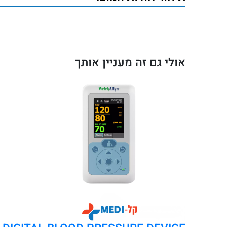
לחץ
דם
דיגיטלי
Rossmax
אולי גם זה מעניין אותך
CH155