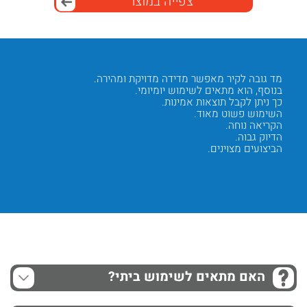
צפייה במוצר
מד גובה לקיר מאפשר מדידה מדויקת ומהירה.
המכשיר 
בנוסף, הוא מתאים לשימוש יומיומי.
כך הסב
כך ניתן לקבל תוצאות אמינות.
בנוסף, 
השימוש פשוט מאוד.
הגישה נ
הקריאה נוחה.
השימוש
הדיוק גבוה.
העבודה 
הביצועים מצוינים.
הפתרון 
Next
Previous
האם מתאים לשימוש ביתי?