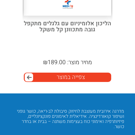
HOT PA
הליכון אלומיניום עם גלגלים מתקפל
כדו
חימום
גובה מתכוונן קל משקל
 בחירה
מחיר מוצר:
189.00
₪
מ
צפייה במוצר
מדרגה אירובית מעוצבת לחיזוק סיבולת לב-ריאה, כושר גופני
בסיס רח
ת
ושיפור קואורדינציה. אידיאלית לאימונים פונקציונליים,
סוג – פ
פיזיותרפיה ואימוני כוח בעצימות משתנה – בבית או בחדר
על בטיח
כושר.