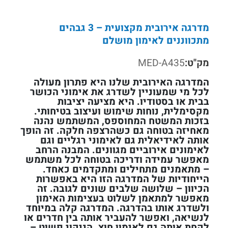
מדרגה אירובית מקצועית – 3 גבהים
מתכווננים לאימון מושלם
מק"ט:
MED-A435
המדרגה האירובית שלנו היא פתרון מעולה
לכל מי שמעוניין לשדרג את אימוני הכושר
בבית או בסטודיו. היא מציעה יציבות
מקסימלית, נוחות שימוש ועיצוב בטיחותי.
בזכות המשטח המחוספס, המשתמש נהנה
מאחיזה בטוחה גם כשהרצפה חלקה. זה הופך
אותה לאידיאלית גם לאימוני רגליים וגם
לאימונים אירוביים מגוונים. המבנה הרחב
מאפשר עמידה ודריכה בטוחה לכל משתמש
– מתאמנים מתחילים ומתקדמים כאחד.
הייחודיות של המדרגה הזו היא באפשרות
הכיוון – שלושה שלבים שונים לגובה. זה
מאפשר למתאמן לשלוט בעצימות האימון
ולשדרג אותו בהדרגה. המדרגה קלה במיוחד
לנשיאה, ואפשר להעביר אותה בין חדרים או
לקחת אותה גם לאימון חוץ. הניקוי פשוט –