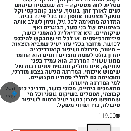
מטלית לחה מספיקה – מה שמבטיח שימוש
נעים לאורך זמן. בנוסף, עיצוב קומפקטי וקל
משקל מאפשר אחסון נוח בכל פינה בבית.
המדרגה מתאימה לכל גיל, וניתן לשלב אותה
באימונים של בני נוער, מבוגרים ואף
שיקומיים. היא אידיאלית למאמני כושר,
פיזיותרפיסטים, או לכל מי שמבקש להיכנס
לכושר. מדובר בכלי עזר יעיל שמביא תוצאות
– חיטוב, סיבולת ושיפור קואורדינציה.
יתרון בולט לעומת מוצרים דומים הוא החומר
ממנו עשויה המדרגה. הוא עמיד בפני
שחיקה, אינו מחליק ומבטיח שנים רבות של
שימוש איכותי. המדרגה מגיעה בצבע מודרני,
ומתאימה גם לחללי סטודיו מקצועיים.
למי המדרגה מיועדת:
הסל
מתאמנים ביתיים, מכוני כושר, מדריכי כושר
קבוצתי, מטפלים בשיקום גופני וכל מי
0
שלי
שמחפש פתרון כושר יעיל ובטוח לשיפור
סיבולת, כוח ושיווי משקל.
119.00
₪
כמות
-
+