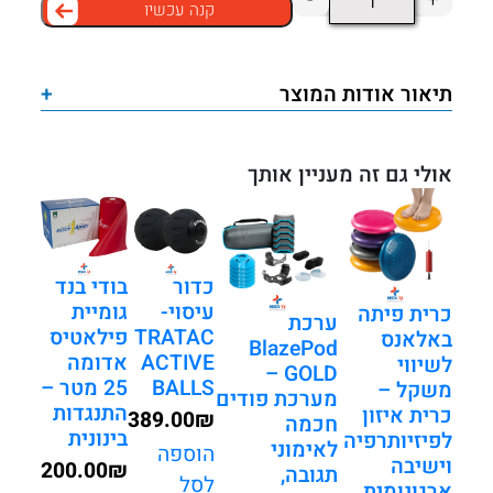
קנה עכשיו
של
מדרגה
אירובית
תיאור אודות המוצר
+
מקצועית
–
3
אולי גם זה מעניין אותך
גבהים
מתכווננים
לאימון
כדור
בודי בנד
מושלם
עיסוי-
גומיית
כרית פיתה
ערכת
TRATAC
פילאטיס
באלאנס
BlazePod
ACTIVE
אדומה
לשיווי
GOLD –
BALLS
25 מטר –
משקל –
מערכת פודים
התנגדות
כרית איזון
389.00
₪
חכמה
בינונית
לפיזיותרפיה
לאימוני
הוספה
וישיבה
200.00
₪
תגובה,
לסל
ארגונומית