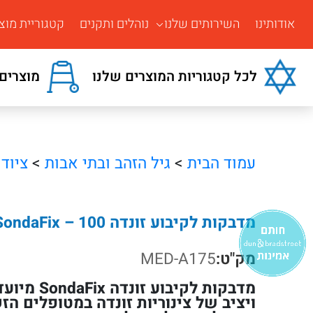
אודותינו
השירותים שלנו
נוהלים ותקנים
קטגוריית מוצ
לכל קטגוריות המוצרים שלנו
מוצרים 
עמוד הבית
>
גיל הזהב ובתי אבות
>
ציוד
מדבקות לקיבוע זונדה SondaFix – 100 יחידות סטריליות
מק"ט:
MED-A175
מדבקות לקיבוע
ויציב של צינוריות זונדה במטופלים הז