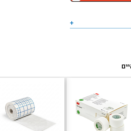
+
יים