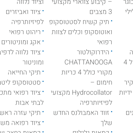
וגר
– קיבוע צווארי מקצועי
וציוד נלווה
לי
3 מצבים
ציוד ואביזרים
תיק קשיח לסטטוסקופ
לפיזיותרפיה
ואוטוסקופ וכלים לצוות
ריהוט רפואי
רפואי
אקג ומוניטורים
ה
הידרוקולטור
ציוד נלווה לדפי
עמוד אנפוזיה ניקל 4
CHATTANOOGA
ומוניטור
מקורי כולל 4 כריות
תיקי החייאה
יר
חימום –
סטטוסקופ ליטמ
דיות
Hydrocollator מקצועי
ציוד רפואי מתכ
לפיזיותרפיה
לבתי אבות
ים
זווד האמבולנס החדש
תיקי עזרה ראשו
שלך
ציוד רפואה מש