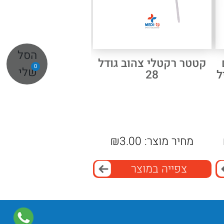
הסל
קטטר רקטלי צהוב גודל
0
שלי
ליל
28
מחיר מוצר:
3.00
₪
צפייה במוצר