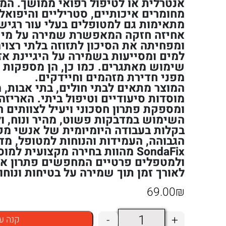
אנטרלית או לטיפול רפואי ממושך. המ
מחומרים איכותיים, סטריליים והיפואלרג
מתאימות גם למטופלים בעלי עור רגיש.
אחיזה חזקה המאפשרת שמירה על מיקו
ומפחיתה את הסיכון לתזוזה בלתי רצוי
למים ומסייעות בשמירה על היגיינת אז
שימוש מאתגרים. כמו כן, הן מספקות 
מפני חדירת מזהמים וחיידקים.
המוצר מתאים לבתי חולים, בתי אבות, 
ומספקת פתרון חסכוני ויעיל לצוותים ר
השימוש במדבקות פשוט, מהיר ונוח, ו
בקלות בעבודה היומיומית של אנשי מק
הגבוהה, העמידות והנוחות למטופל, מד
SondaFix מהוות בחירה מקצועית למ
ולמטפלים פרטיים המחפשים פתרון אמי
לאורך זמן תוך שמירה על בטיחות ונוחו
69.00
₪
כמות
-
+
קנה ע