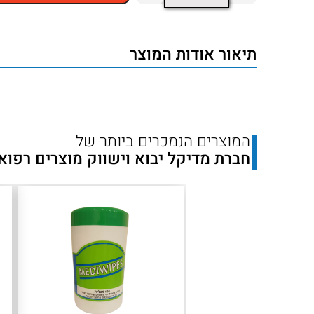
של
מדבקות
תיאור אודות המוצר
לקיבוע
זונדה
SondaFix
–
המוצרים הנמכרים ביותר של
100
חברת מדיקל יבוא וישווק מוצרים רפוא
יחידות
סטריליות