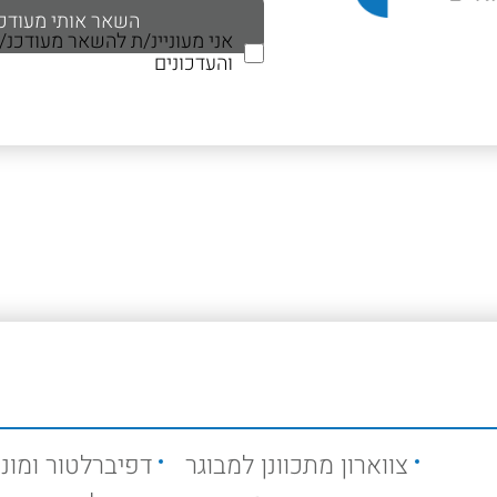
אני מעוניינ/ת להשאר מעודכנ
והעדכונים
צווארון מתכוונן למבוגר
דפיברלטור ומוני