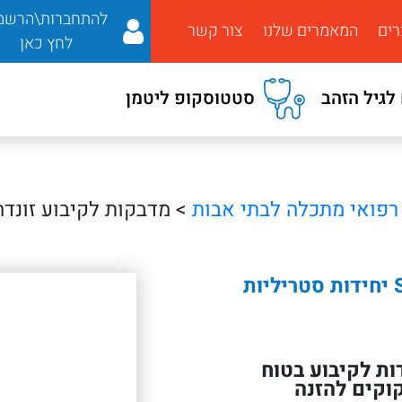
להתחברות\הרשמ
רים
המאמרים שלנו
צור קשר
לחץ כאן
לגיל הזהב
סטטוסקופ ליטמן
 רפואי מתכלה לבתי אבות
> מדבקות לקיבוע זונדה SondaFix – 100 יחידות סטריל
 זונדה SondaFix מיועדות לקיבוע בטוח
קוקים להזנה