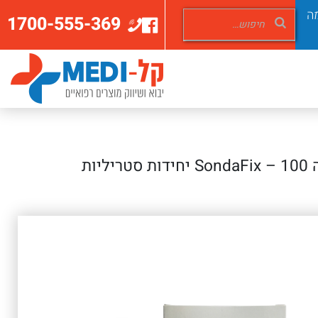
ה
1700-555-369
יות