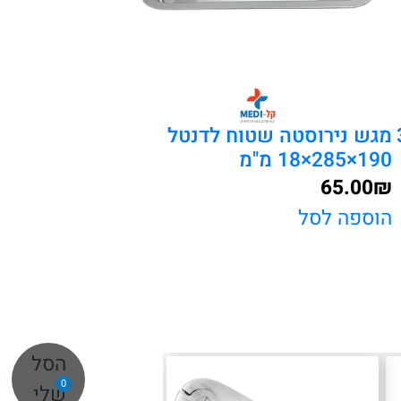
 304
מגש נירוסטה שטוח לדנטל
190×285×18 מ"מ
65.00
₪
הוספה לסל
הסל
0
שלי