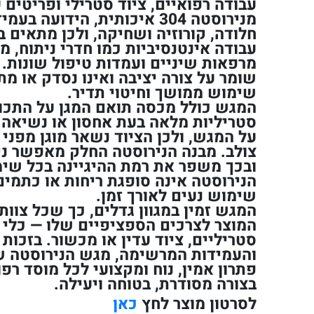
עבודה רפואיים, ציוד סטרילי ופריטים 
מנירוסטה 304 איכותית, הידועה
חלודה, קורוזיה ושחיקה, ולכן מתאים ב
עבודה אינטנסיביות כמו חדרי ניתוח, מ
מרפאות שיניים ועמדות טיפול שונות. 
שומר על צורה יציבה ואינו נסדק או מת
שימוש ממושך וחיטוי תדיר.
המגש כולל מכסה תואם המגן על התכו
סטריליות מלאה בעת אחסון או נשיאה.
על המגש, ולכן הציוד נשאר מוגן מפני 
צולב. מבנה הנירוסטה החלק מאפשר ניקו
ובכך משפר את רמת ההיגיינה בכל שימ
הנירוסטה אינה סופגת ריחות או כתמי
שימוש נעים לאורך זמן.
המגש זמין במגוון גדלים, כך שכל צוות
המוצר לצרכים הספציפיים שלו — כלי נ
סטריליים, ציוד עדין או מכשור. בזכות 
פתרון אמין, נוח ומקצועי לכל מוסד רפו
בצורה מסודרת, בטוחה ויעילה.
לסרטון מוצר לחץ
כאן