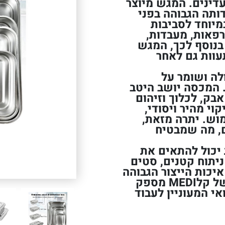
עדינים. המגש מיוצר
 בעמידותה הגבוהה בפני
מיוחד לסביבות
רפאות, מעבדות,
בנוסף לכך, המגש
עוות גם לאחר
לה ושומר על
 המכסה יושב היטב
אבק, לכלוך וזיהום
י מהיר ויסודי,
וש. יתרה מזאת,
ם, מה שמבטיח
 יכול להתאים את
יתוח קטנים, סטים
איכות הייצור הגבוהה
והעמידות המרשימה, מגש הנירוסטה של קלMEDI מספק
אי המעוניין לעבוד