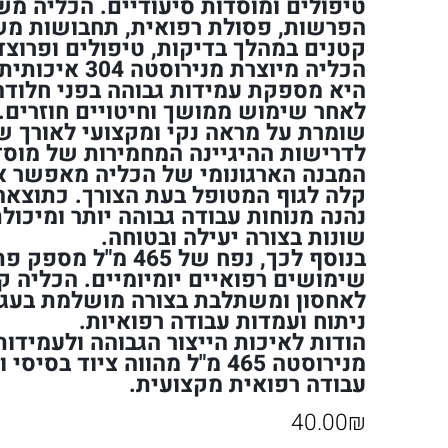
טיפולים ומוסדות סיעודיים. הכליה מש
הפרשות, פסולת רפואית, תחבושות מש
קטנים במהלך בדיקות, טיפולים ופרוצדו
הכליה מיוצרת מני
היא מספקת עמידות גבוהה בפני חלודה,
לאחר שימוש ממושך וחיטויים חוזרים. 
שומרת על מראה נקי ומקצועי לאורך ש
לדרישות ההיגיינה המחמירות של מוסד
המבנה הארגונומי של הכליה מאפשר א
קלה לגוף המטופל בעת הצורך. כתוצאה 
נהנה מנוחות עבודה גבוהה יותר ומיכול
שונות בצורה יעילה ובטוחה.
בנוסף לכך, נפח של 465 
שימושים רפואיים יומיומיים. הכליה קל
לאחסון ומשתלבת בצורה מושלמת בעגל
ניתוח ועמדות עבודה רפואיות.
הודות לאיכות הייצור הגבוהה ולעמידו
מנירוסטה 465 מ"ל מהווה ציוד בס
עבודה רפואית מקצועית.
40.00
₪