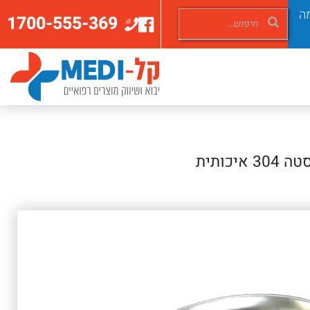
ה
1700-555-369