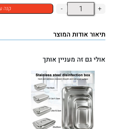
כמות
-
+
קנה ע
של
כליה
תיאור אודות המוצר
מנירוסטה
465
מ"ל
אולי גם זה מעניין אותך
–
נירוסטה
304
איכותית