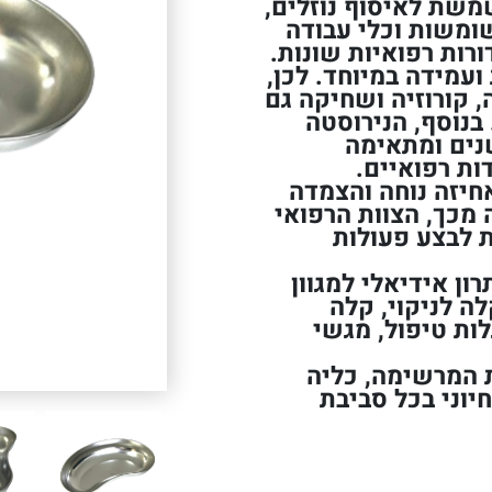
משת לאיסוף נוזלים,
ומשות וכלי עבודה
רות רפואיות שונות.
רוסטה 304 איכותית ועמידה במיוחד. לכן,
 קורוזיה ושחיקה גם
בנוסף, הנירוסטה
נים ומתאימה
ות רפואיים.
חיזה נוחה והצמדה
מכך, הצוות הרפואי
ת לבצע פעולות
מ"ל מספק פתרון אידיאלי למגוון
ה לניקוי, קלה
ות טיפול, מגשי
ת המרשימה, כליה
יסי וחיוני בכל סביבת