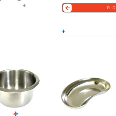
כשיו
+