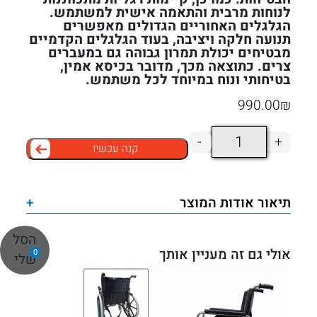
לנוחות מרבית והתאמה אישית למשתמש.
הגלגלים האחוריים הגדולים מאפשרים
תנועה חלקה ויציבה, בעוד הגלגלים הקדמיים
מבטיחים יכולת תמרון גבוהה גם במעברים
צרים. כתוצאה מכך, מדובר בכיסא אמין,
בטיחותי ונוח במיוחד לכל משתמש.
990.00
₪
כמות
-
+
קנה עכשיו
של
כסא
גלגלים
תיאור אודות המוצר
+
מוסדי
רחב
הסל
56
אולי גם זה מעניין אותך
0
שלי
ס"מ
–
דגם