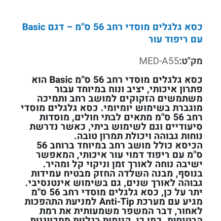
כסא גלגלים מוסדי רחב 56 ס"מ – דגם Basic
עם ריפוד עור
מק"ט:
MED-A55
כסא גלגלים מוסדי רחב 56 ס"מ Basic הוא
פתרון איכותי, יציב ונוח במיוחד עבור
משתמשים הזקוקים למושב רחב ותמיכה
מוגברת בשימוש יומיומי. כסא גלגלים מוסדי
רחב 56 ס"מ מתאים לבתי חולים, מוסדות
סיעודיים וגם לשימוש ביתי, כאשר נדרשת
נוחות גבוהה ויכולת תמרון טובה.
הכיסא כולל מושב רחב במיוחד ברוחב 56
ס"מ עם ריפוד דמוי עור איכותי, המאפשר
ישיבה נוחה לאורך זמן וניקוי קל ומהיר.
בנוסף, מבנה השלדה החזק מבטיח עמידות
גבוהה לאורך שנים, גם בשימוש אינטנסיבי.
יתר על כן, כסא גלגלים מוסדי רחב 56 ס"מ
מגיע עם מערכת Anti-Tip למניעת התהפכות
לאחור, דבר המשפר משמעותית את רמת
הבטיחות. כמו כן, קיימות רגליות מתכווננות