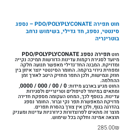
חוט תפירה PDO/POLYPLYCONATE – נספג
סינטטי, נספג, חד גדילי, בשימוש נרחב
בוטרינריה
תפירה נספג PDO/POLYPLYCONATE
חוט
מיועד לסגירת רקמות עדינות הדורשות תמיכה נקייה
ומדויקת. המבנה החד־גדילי מאפשר תנועה חלקה
ומפחית גירוי ברקמה. החומר הסינטטי יוצר איזון בין
חוזק וגמישות, ולכן התפר מחזיק היטב לאורך זמן
ההחלמה.
0 / 00 / 000 / 0000
החוט מגיע בארבע מידות:
,
ומתאים במיוחד לטיפולים וטרינריים ולסגירות
עדינות. בנוסף לכך, המחט העקומה מספקת חדירה
מדויקת המאפשרת תפר נקי וברור. החומר נספג
בהדרגה בגוף, ולכן אין צורך בהסרת תפרים.
מוצר זה מתאים לפרוצדורות כירורגיות עדינות ומעניק
תוצאה אמינה וחלקה בכל שימוש.
285.00
₪