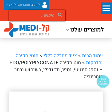
להתחברות\הרשמה לחץ כאן
למוצרים שלנו
עמוד הבית
>
ציוד מתכלה כללי
>
חוטי תפירה
והדבקות
> חוט תפירה PDO/POLYPLYCONATE
– נספג סינטטי, נספג, חד גדילי, בשימוש נרחב
בוטרינריה