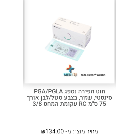
בשימוש
נרחב
בוטרינריה
Next
Previous
חוט תפירה PGCL/MONOCRYL -
חוט תפירה נספג PGA/PGLA
 גדילי
סינטטי, שזור, בצבע סגול/לבן אורך
75 ס"מ RC עקומת המחט 3/8
₪
מחיר מוצר:
מ-
134.00
₪
מח