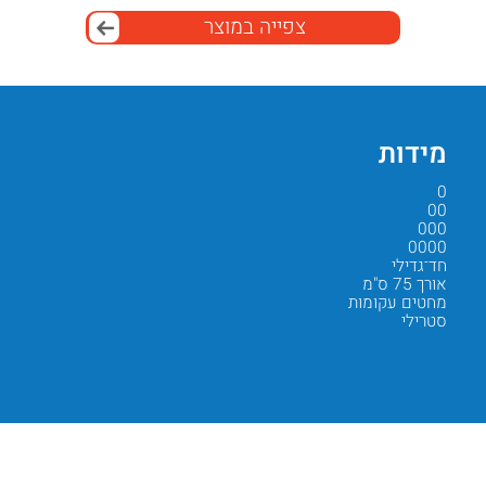
צפייה במוצר
מידות
שימו
0
וטרינריה
00
כירורגי
000
סגירת ע
0000
רקמות ר
חד־גדילי
אזורים 
אורך 75 ס"מ
כירורגיה
מחטים עקומות
פרוצדור
סטרילי
ניתוחים
Next
Previous