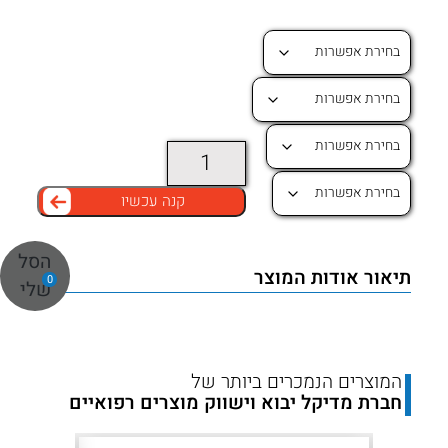
כמות
של
קנה עכשיו
חוט
תפירה
הסל
PDO/POLYPLYCONATE
תיאור אודות המוצר
+
0
שלי
-
נספג
סינטטי,
נספג,
המוצרים הנמכרים ביותר של
חברת מדיקל יבוא וישווק מוצרים רפואיים
חד
גדילי,