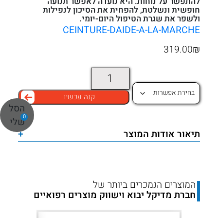
להתפשר על נוחות. היא נועדה לאפשר תנועה
חופשית ונשלטת, להפחית את הסיכון לנפילות
ולשפר את שגרת הטיפול היום-יומי.
CEINTURE-DAIDE-A-LA-MARCHE
319.00
₪
כמות
של
קנה עכשיו
חגורת
הסל
הליכה
0
שלי
והרמה
תיאור אודות המוצר
+
–
Walking
Aid
and
המוצרים הנמכרים ביותר של
חברת מדיקל יבוא וישווק מוצרים רפואיים
Lifting
Belt