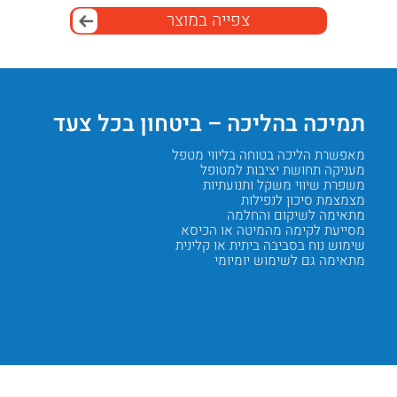
צפייה במוצר
תמיכה בהליכה – ביטחון בכל צעד
חגור
במטו
מאפשרת הליכה בטוחה בליווי מטפל
מעניקה תחושת יציבות למטופל
מעניקה 
משפרת שיווי משקל ותנועתיות
מאפשרת
מצמצמת סיכון לנפילות
מפחיתה 
מתאימה לשיקום והחלמה
משפרת 
מסייעת לקימה מהמיטה או הכיסא
מונעת ה
שימוש נוח בסביבה ביתית או קלינית
אידיאלי
מתאימה גם לשימוש יומיומי
מאפשרת
מבנה מח
Next
Previous