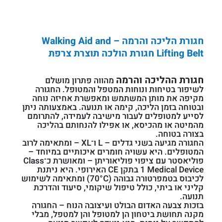
חגורת הליכה והרמה – Walking Aid and
Lifting Belt חגורת הולכה תוצרת צרפת
חגורת ההליכה והרמה
מהווה פתרון מושלם
לשיפור בטיחות ונוחות המטפל והמטופל. החגורה
מקיפה את מותן המשתמש ומאפשרת אחיזה נוחה
ובטוחה בזמן הליכה, קימה או תנועה. באמצעותה ניתן
לסייע למטופלים לעבור מישיבה לעמידה, להתרומם
מהמיטה או מהכיסא, או אפילו להנחותם בהליכה
בצורה בטוחה.
החגורה מגיעה בשני גדלים – L ו־XL – ומתאימה לרוב
המטופלים. היא עשויה חומרים איכותיים במיוחד –
פוליאסטר עם ציפוי פוליאוריתן – ומאושרת כ־Class
1 Medical Device בתקן CE האירופי. היא ניתנת
לכיבוס בטמפרטורה גבוהה (70°C) ומתאימה לשימוש
קליני או ביתי, כולל טיפול שיקומי, סיעוד והדרכת
תנועה.
בזכות צבעה האדום הבולט ועיצובה הנוח – החגורה
מקנה תחושת ביטחון הן למטופל והן למטפל, מבלי