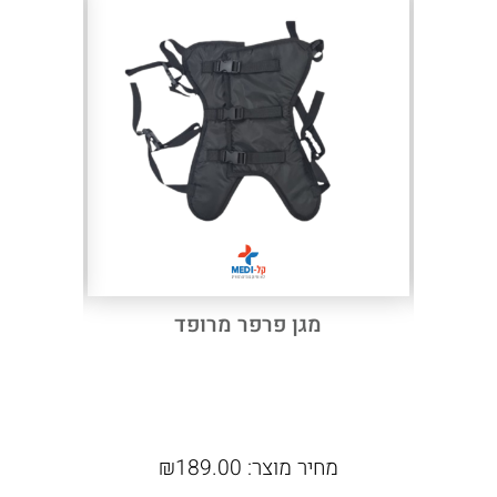
חגורת
הולכה
תוצרת
צרפת
Next
Previous
עי לחץ
מגן פרפר מרופד
ירבית
עם ר
מחיר מוצר:
189.00
₪
מ