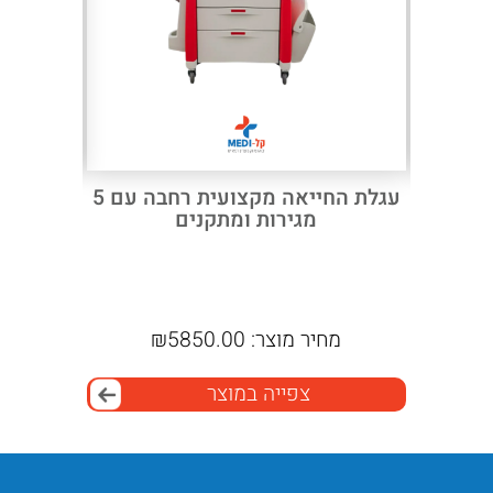
Next
Previous
עגלת שירות לקוסמטיקה בצורת Z
עגלת החייאה מקצועית רחבה עם 5
מיטת עיס
ה – צבע
מגירות ומתקנים
BM3523 
מחיר מוצר:
5850.00
₪
מחי
צפייה במוצר