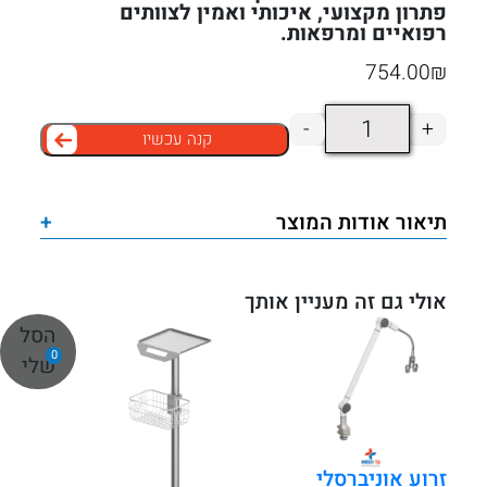
פתרון מקצועי, איכותי ואמין לצוותים
רפואיים ומרפאות.
754.00
₪
כמות
-
+
קנה עכשיו
של
זרוע
אוניברסלי
תיאור אודות המוצר
+
לעגלת
אקג
3
אולי גם זה מעניין אותך
שלבים
הסל
0
שלי
זרוע אוניברסלי