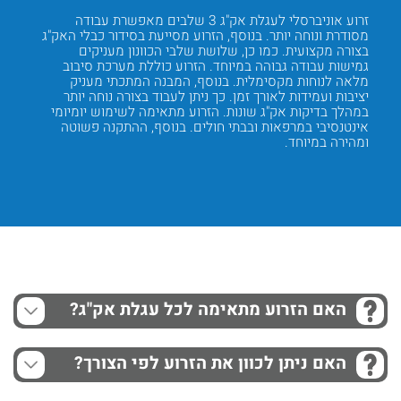
ן רחב
זרוע אוניברסלי לעגלת אק"ג 3 שלבים מאפשרת עבודה
הזרוע מ
ה
מסודרת ונוחה יותר. בנוסף, הזרוע מסייעת בסידור כבלי האק"ג
מקצועיי
יק
בצורה מקצועית. כמו כן, שלושת שלבי הכוונון מעניקים
פרטיות.
גמישות עבודה גבוהה במיוחד. הזרוע כוללת מערכת סיבוב
כן, הזר
מלאה לנוחות מקסימלית. בנוסף, המבנה המתכתי מעניק
העבודה.
כך
יציבות ועמידות לאורך זמן. כך ניתן לעבוד בצורה נוחה יותר
השימוש 
רוע
במהלך בדיקות אק"ג שונות. הזרוע מתאימה לשימוש יומיומי
מסודרת 
קלה
אינטנסיבי במרפאות ובבתי חולים. בנוסף, ההתקנה פשוטה
ממושך. 
ומהירה במיוחד.
Next
Previous
האם הזרוע מתאימה לכל עגלת אק"ג?
האם ניתן לכוון את הזרוע לפי הצורך?