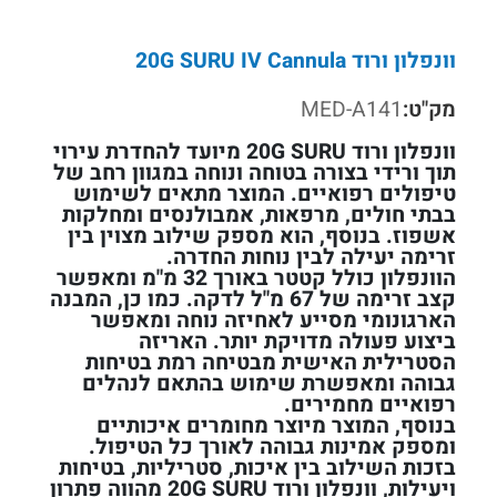
וונפלון ורוד 20G SURU IV Cannula
מק"ט:
MED-A141
וונפלון ורוד 20G SURU מיועד להחדרת עירוי
תוך ורידי בצורה בטוחה ונוחה במגוון רחב של
טיפולים רפואיים. המוצר מתאים לשימוש
בבתי חולים, מרפאות, אמבולנסים ומחלקות
אשפוז. בנוסף, הוא מספק שילוב מצוין בין
זרימה יעילה לבין נוחות החדרה.
הוונפלון כולל קטטר באורך 32 מ"מ ומאפשר
קצב זרימה של 67 מ"ל לדקה. כמו כן, המבנה
הארגונומי מסייע לאחיזה נוחה ומאפשר
ביצוע פעולה מדויקת יותר. האריזה
הסטרילית האישית מבטיחה רמת בטיחות
גבוהה ומאפשרת שימוש בהתאם לנהלים
רפואיים מחמירים.
בנוסף, המוצר מיוצר מחומרים איכותיים
ומספק אמינות גבוהה לאורך כל הטיפול.
בזכות השילוב בין איכות, סטריליות, בטיחות
ויעילות, וונפלון ורוד 20G SURU מהווה פתרון