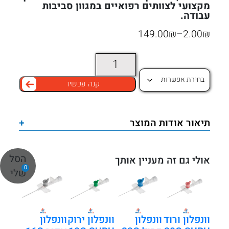
מקצועי לצוותים רפואיים במגוון סביבות
עבודה.
טווח
149.00
₪
–
2.00
₪
מחירים:
כמות
של
קנה עכשיו
עד
וונפלון
ורוד
20G
תיאור אודות המוצר
+
SURU
IV
הסל
Cannula
אולי גם זה מעניין אותך
0
שלי
וונפלון ורוד
וונפלון
וונפלון ירוק
וונפלון