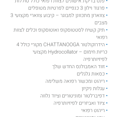
פנס בדיקת אישונים לצוות רפואי כולל סוללות
פרגוד וילון 3 כנפיים לפרטיות מטופלים
צווארון מתכוונן למבוגר – קיבוע צווארי מקצועי 3
מצבים
תיק קשיח לסטטוסקופ ואוטוסקופ וכלים לצוות
רפואי
הידרוקולטור CHATTANOOGA מקורי כולל 4
כריות חימום – Hydrocollator מקצועי
לפיזיותרפיה
זווד האמבולנס החדש שלך
כסאות גלגלים
ריהוט ומכשור רפואה משלימה
עגלות ניקיון
דפיברלטור ומוניטורים וציוד נלווה
ציוד ואביזרים לפיזיותרפיה
ריהוט רפואי