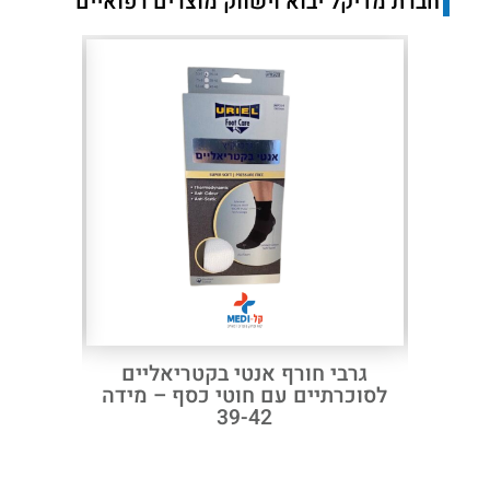
חברת מדיקל יבוא וישווק מוצרים רפואיים
Next
Previous
צדדי
גרבי חורף אנטי בקטריאליים
מרים קרסול
לסוכרתיים עם חוטי כסף – מידה
39-42