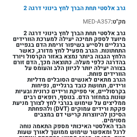
גרב אלסטי תחת הברך לחץ בינוני דרגה 2
מק"ט:
MED-A357
גרב אלסטי תחת הברך לחץ בינוני דרגה 2
מיועד לספק תמיכה יעילה למערכת הוורידים
ברגליים ולסייע בשיפור זרימת הדם בגפיים
התחתונות. הגרב מפעיל לחץ מדורג, כאשר
הלחץ הגבוה ביותר נמצא באזור הקרסול ויורד
בהדרגה כלפי מעלה. כתוצאה מכך, הדם זורם
בצורה יעילה יותר לכיוון הלב והעומס על
הוורידים פוחת.
הגרב מתאים לאנשים הסובלים מדליות
ורידים, תחושת כובד ברגליים, נפיחות
בקרסוליים, אי ספיקת ורידים כרונית ובעיות
שונות במחזור הדם. בנוסף, רופאים רבים
ממליצים על שימוש בגרבי לחץ לצורך מניעת
פקקת ורידים עמוקים (DVT) ולהפחתת
הסיכון להיווצרות קרישי דם במצבים
מסוימים.
הבד האלסטי האיכותי מספק התאמה נוחה
לרגל ומאפשר שימוש ממושך לאורך שעות