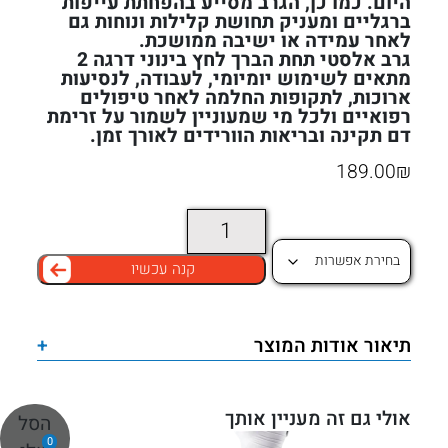
היום. כמו כן, הגרב מסייע בהפחתת עייפות
ברגליים ומעניק תחושת קלילות ונוחות גם
לאחר עמידה או ישיבה ממושכת.
גרב אלסטי תחת הברך לחץ בינוני דרגה 2
מתאים לשימוש יומיומי, לעבודה, לנסיעות
ארוכות, לתקופות החלמה לאחר טיפולים
רפואיים ולכל מי שמעוניין לשמור על זרימת
דם תקינה ובריאות הוורידים לאורך זמן.
189.00
₪
כמות
של
קנה עכשיו
גרב
אלסטי
תחת
תיאור אודות המוצר
+
הברך
לחץ
בינוני
אולי גם זה מעניין אותך
הסל
דרגה
0