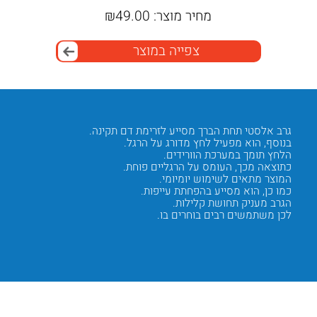
₪
מחיר מוצר:
49.00
₪
מחי
צפייה במוצר
גרב אלסטי תחת הברך מסייע לזרימת דם תקינה.
הגרב מס
בנוסף, הוא מפעיל לחץ מדורג על הרגל.
בנוסף, 
הלחץ תומך במערכת הוורידים.
הלחץ המ
כתוצאה מכך, העומס על הרגליים פוחת.
כמו כן,
המוצר מתאים לשימוש יומיומי.
המוצר מ
כמו כן, הוא מסייע בהפחתת עייפות.
בנוסף ל
הגרב מעניק תחושת קלילות.
הבד נעי
לכן משתמשים רבים בוחרים בו.
כך מתקב
Next
Previous