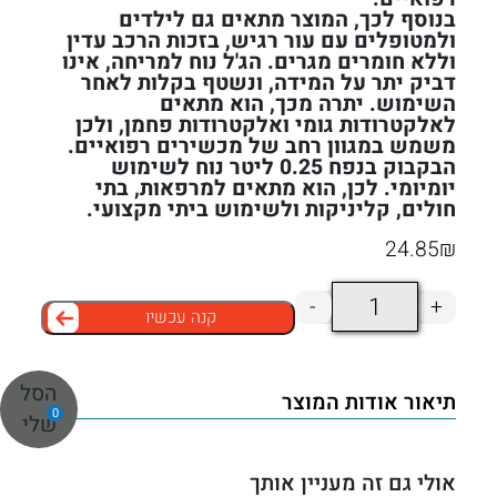
בנוסף לכך, המוצר מתאים גם לילדים
ולמטופלים עם עור רגיש, בזכות הרכב עדין
וללא חומרים מגרים. הג'ל נוח למריחה, אינו
דביק יתר על המידה, ונשטף בקלות לאחר
השימוש. יתרה מכך, הוא מתאים
לאלקטרודות גומי ואלקטרודות פחמן, ולכן
משמש במגוון רחב של מכשירים רפואיים.
הבקבוק בנפח 0.25 ליטר נוח לשימוש
יומיומי. לכן, הוא מתאים למרפאות, בתי
חולים, קליניקות ולשימוש ביתי מקצועי.
24.85
₪
כמות
-
+
קנה עכשיו
של
ג'ל
לאלקטרודות
הסל
תיאור אודות המוצר
+
0
ספקטרה
שלי
360
0.25
אולי גם זה מעניין אותך