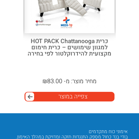
מזרון לולאה נתלה לאימונים 140
כרית HOT PACK Chattanooga
הליכון
למגוון שימושים – כרית חימום
ומשענו
מקצועית להידרוקלטור לפי בחירה
מחיר מוצר:
מ-
83.00
₪
מ
צפייה במוצר
אימוני כוח מתקדמים
שיקום ו
בודי בנד כחול מספק התנגדות חזקה ומדויקת במהלך האימון.
פיזיותר