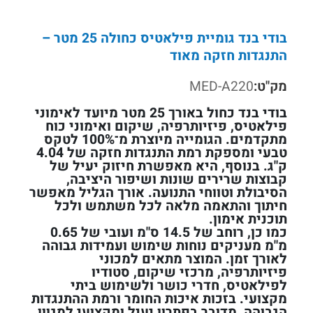
בודי בנד גומיית פילאטיס כחולה 25 מטר –
התנגדות חזקה מאוד
מק"ט:
MED-A220
בודי בנד כחול באורך 25 מטר מיועד לאימוני
פילאטיס, פיזיותרפיה, שיקום ואימוני כוח
מתקדמים. הגומייה מיוצרת מ־100% לטקס
טבעי ומספקת רמת התנגדות חזקה של 4.04
ק"ג. בנוסף, היא מאפשרת חיזוק יעיל של
קבוצות שרירים שונות ושיפור היציבה,
הסיבולת וטווחי התנועה. אורך הגליל מאפשר
חיתוך והתאמה מלאה לכל משתמש ולכל
תוכנית אימון.
כמו כן, רוחב של 14.5 ס"מ ועובי של 0.65
מ"מ מעניקים נוחות שימוש ועמידות גבוהה
לאורך זמן. המוצר מתאים למכוני
פיזיותרפיה, מרכזי שיקום, סטודיו
לפילאטיס, חדרי כושר ולשימוש ביתי
מקצועי. בזכות איכות החומר ורמת ההתנגדות
הגבוהה, מדובר בפתרון יעיל ומקצועי למגוון