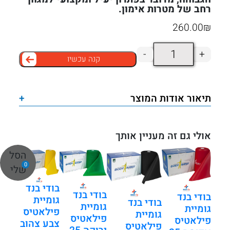
רחב של מטרות אימון.
260.00
₪
כמות
-
+
קנה עכשיו
של
בודי
בנד
תיאור אודות המוצר
+
גומיית
פילאטיס
כחולה
אולי גם זה מעניין אותך
25
הסל
מטר
0
שלי
–
בודי בנד
התנגדות
בודי בנד
בודי בנד
גומיית
בודי בנד
גומיית
חזקה
גומיית
פילאטיס
גומיית
פילאטיס
פילאטיס
מאוד
צבע צהוב
פילאטיס