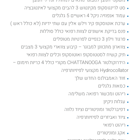
משקפי חמצן למבוגר מתאים למחולל וגלילי חמצן
סט לרינגוסקופ מקינטוש 3 להבים מקצועי לאינטובציה
עמוד אנפוזיה ניקל 4 ראשיים 5 גלגלים
ערכת אוטוסקופ קיר וילש אלין עם שתי ידיות (לא כולל ראש )
פנס בדיקת אישונים לצוות רפואי כולל סוללות
פרגוד וילון 3 כנפיים לפרטיות מטופלים
צווארון מתכוונן למבוגר – קיבוע צווארי מקצועי 3 מצבים
תיק קשיח לסטטוסקופ ואוטוסקופ וכלים לצוות רפואי
הידרוקולטור CHATTANOOGA מקורי כולל 4 כריות חימום –
Hydrocollator מקצועי לפיזיותרפיה
זווד האמבולנס החדש שלך
כסאות גלגלים
ריהוט ומכשור רפואה משלימה
עגלות ניקיון
דפיברלטור ומוניטורים וציוד נלווה
ציוד ואביזרים לפיזיותרפיה
ריהוט רפואי
אקג ומוניטורים