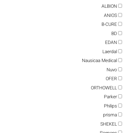
ALBION
ANIOS
B-CURE
BD
EDAN
Laerdal
Nausicaa Medical
Nuvo
OFER
ORTHOWELL
Parker
Philips
prisma
SHEKEL